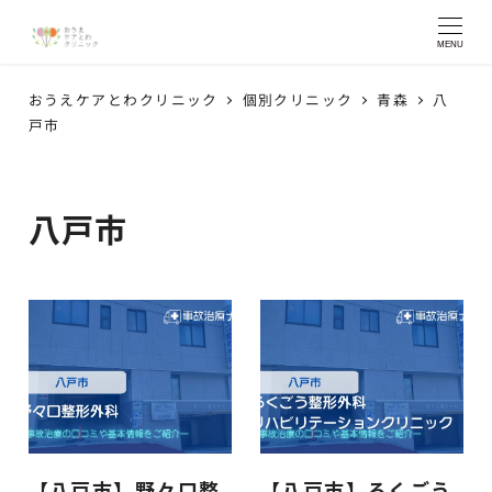
MENU
おうえケアとわクリニック
個別クリニック
青森
八
戸市
八戸市
【八戸市】野々口整
【八戸市】ろくごう