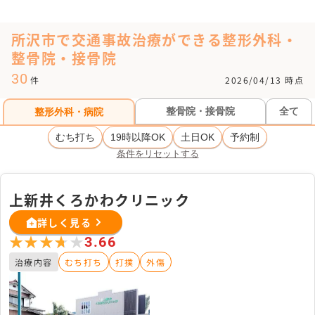
所沢市で交通事故治療ができる整形外科・
整骨院・接骨院
30
件
2026/04/13 時点
整骨院・接骨院
全て
整形外科・病院
むち打ち
19時以降OK
土日OK
予約制
条件をリセットする
上新井くろかわクリニック
詳しく見る
★★★★★
★★★★★
3.66
治療内容
むち打ち
打撲
外傷