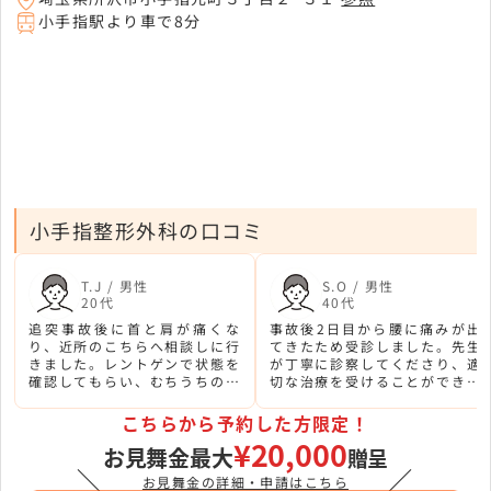
小手指駅より車で8分
小手指整形外科の口コミ
T.J / 男性
S.O / 男性
20代
40代
追突事故後に首と肩が痛くな
事故後2日目から腰に痛みが出
り、近所のこちらへ相談しに行
てきたため受診しました。先生
きました。レントゲンで状態を
が丁寧に診察してくださり、適
確認してもらい、むちうちの診
切な治療を受けることができま
断を受けリハビリを開始。徐々
した。スタッフの対応も親切で
に痛みが取れていきました。
安心できました。
こちらから予約した方限定！
¥20,000
お見舞金最大
贈呈
＼
／
お見舞金の詳細・申請はこちら