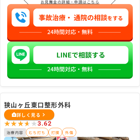
＼
／
お見舞金の詳細・申請はこちら
狭山ヶ丘東口整形外科
詳しく見る
★★★★★
★★★★★
3.62
治療内容
むち打ち
打撲
外傷