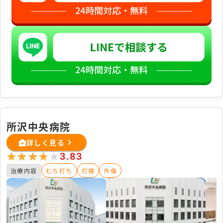
所沢中央病院
詳しく見る
★★★★★
★★★★★
3.83
治療内容
むち打ち
打撲
外傷