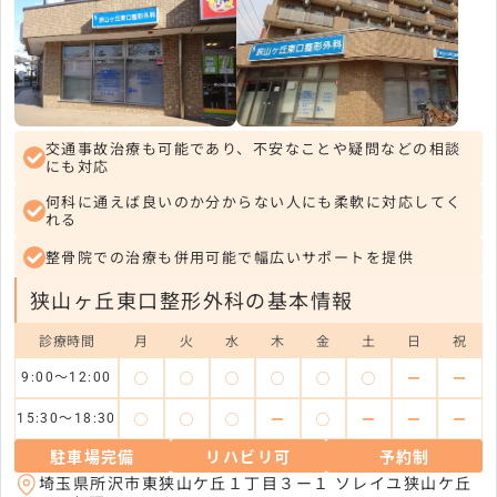
交通事故治療も可能であり、不安なことや疑問などの相談
にも対応
何科に通えば良いのか分からない人にも柔軟に対応してく
れる
整骨院での治療も併用可能で幅広いサポートを提供
狭山ヶ丘東口整形外科の基本情報
診療時間
月
火
水
木
金
土
日
祝
◯
◯
◯
◯
◯
◯
ー
ー
9:00～12:00
◯
◯
◯
ー
◯
ー
ー
ー
15:30～18:30
駐車場完備
リハビリ可
予約制
埼玉県所沢市東狭山ケ丘１丁目３ー１ ソレイユ狭山ケ丘