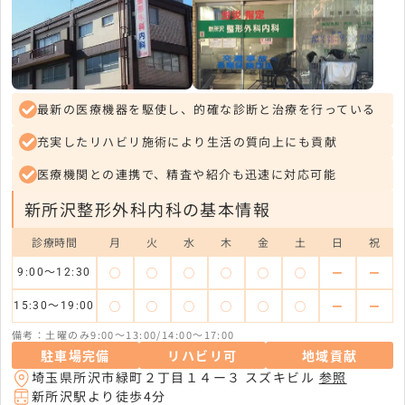
最新の医療機器を駆使し、的確な診断と治療を行っている
充実したリハビリ施術により生活の質向上にも貢献
医療機関との連携で、精査や紹介も迅速に対応可能
新所沢整形外科内科の基本情報
診療時間
月
火
水
木
金
土
日
祝
◯
◯
◯
◯
◯
◯
ー
ー
9:00～12:30
◯
◯
◯
◯
◯
◯
ー
ー
15:30～19:00
備考：土曜のみ9:00～13:00/14:00～17:00
駐車場完備
リハビリ可
地域貢献
埼玉県所沢市緑町２丁目１４ー３ スズキビル
参照
新所沢駅より徒歩4分