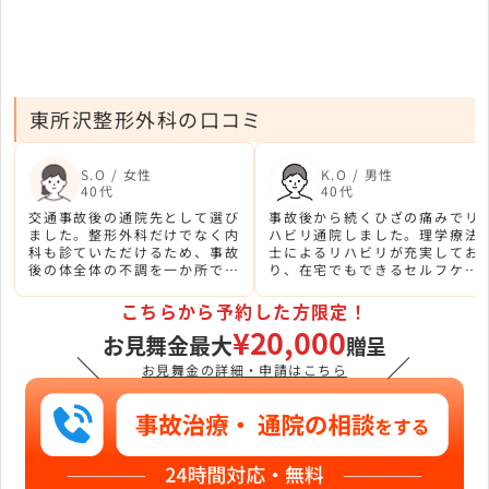
東所沢整形外科の口コミ
S.O / 女性
K.O / 男性
40代
40代
交通事故後の通院先として選び
事故後から続くひざの痛みでリ
ました。整形外科だけでなく内
ハビリ通院しました。理学療法
科も診ていただけるため、事故
士によるリハビリが充実してお
後の体全体の不調を一か所で診
り、在宅でもできるセルフケア
てもらえたのが助かりました。
を教えてもらえました。
こちらから予約した方限定！
¥20,000
お見舞金最大
贈呈
＼
／
お見舞金の詳細・申請はこちら