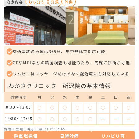
治療内容
むち打ち
打撲
外傷
交通事故の治療は365日、年中無休で対応可能
CTやMRIなどの精密検査も可能のため、的確に診断が可能
リハビリはマッサージだけでなく鍼治療にも対応している
わかさクリニック 所沢院の基本情報
診療時間
月
火
水
木
金
土
日
祝
◯
◯
◯
◯
◯
◯
◯
◯
8:30～13:00
◯
◯
◯
◯
◯
ー
ー
ー
14:30～17:45
備考：土曜日曜祝日は8:30～12:45
駐車場完備
日曜診療
リハビリ可