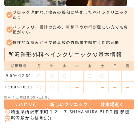
ブロック注射など痛みの緩和に特化したペインクリニック
あり
バリアフリー設計のため、車椅子や歩行が難しい方でも負
担がない
慢性的な痛みから交通事故の外傷まで幅広く対応可能
所沢整形外科ペインクリニックの基本情報
診療時間
月
火
水
木
金
土
日
祝
◯
◯
◯
ー
◯
◯
ー
ー
9:00～12:30
◯
◯
◯
ー
◯
ー
ー
ー
15:00～18:30
備考：土曜は9:00～13:00
リハビリ可
新しいクリニック
駐車場近く
埼玉県所沢市東町１２－７ SHIMAMURA BLD２階
参照
所沢駅から徒歩5分