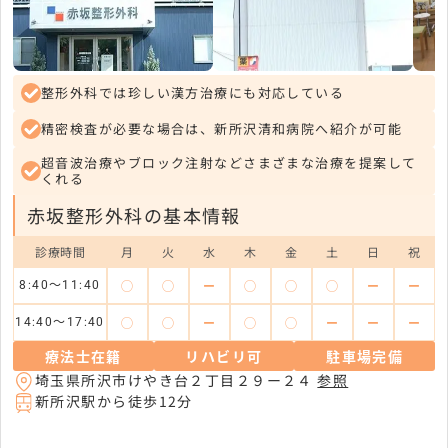
整形外科では珍しい漢方治療にも対応している
精密検査が必要な場合は、新所沢清和病院へ紹介が可能
超音波治療やブロック注射などさまざまな治療を提案して
くれる
赤坂整形外科の基本情報
診療時間
月
火
水
木
金
土
日
祝
◯
◯
ー
◯
◯
◯
ー
ー
8:40～11:40
◯
◯
ー
◯
◯
ー
ー
ー
14:40～17:40
療法士在籍
リハビリ可
駐車場完備
埼玉県所沢市けやき台２丁目２９ー２４
参照
新所沢駅から徒歩12分