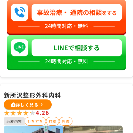
新所沢整形外科内科
詳しく見る
★★★★★
★★★★★
4.26
治療内容
むち打ち
打撲
外傷