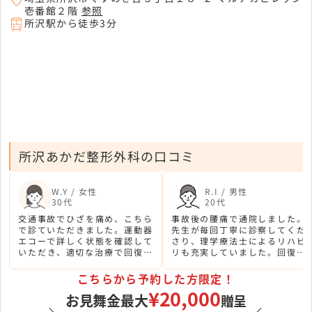
壱番館２階
参照
所沢駅から徒歩3分
所沢あかだ整形外科の口コミ
W.Y / 女性
R.I / 男性
30代
20代
交通事故でひざを痛め、こちら
事故後の腰痛で通院しました。
で診ていただきました。運動器
先生が毎回丁寧に診察してくだ
エコーで詳しく状態を確認して
さり、理学療法士によるリハビ
いただき、適切な治療で回復で
リも充実していました。回復経
きました。プロスポーツのドク
過が良く、通院期間中は本当に
ターが診てくれる安心感があり
助かりました。
こちらから予約した方限定！
ました。
¥20,000
お見舞金最大
贈呈