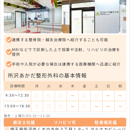
連携する整骨院・鍼灸治療院へ紹介することも可能
MRIなどでで診断した上で投薬や注射、リハビリの治療を
提供
手術や入院が必要な場合は連携する医療機関へ迅速に紹介
所沢あかだ整形外科の基本情報
診療時間
月
火
水
木
金
土
日
祝
◯
◯
◯
ー
◯
◯
ー
ー
9:30～12:30
◯
◯
◯
ー
◯
ー
ー
ー
15:00～18:30
備考：土曜のみ9:30～13:30
療法士在籍
リハビリ可
駐車場完備
埼玉県所沢市くすのき台３丁目１８−２ マルナカビレッジ