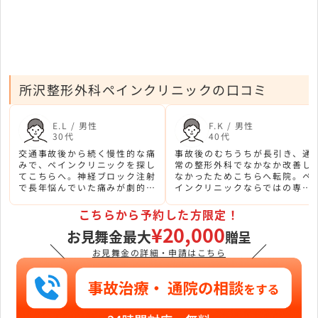
所沢整形外科ペインクリニックの口コミ
E.L / 男性
F.K / 男性
30代
40代
交通事故後から続く慢性的な痛
事故後のむちうちが長引き、通
みで、ペインクリニックを探し
常の整形外科でなかなか改善し
てこちらへ。神経ブロック注射
なかったためこちらへ転院。ペ
で長年悩んでいた痛みが劇的に
インクリニックならではの専門
改善されました。院長先生の技
的な治療で、生活の質が大きく
術に感謝しています。
改善されました。
こちらから予約した方限定！
¥20,000
お見舞金最大
贈呈
＼
／
お見舞金の詳細・申請はこちら