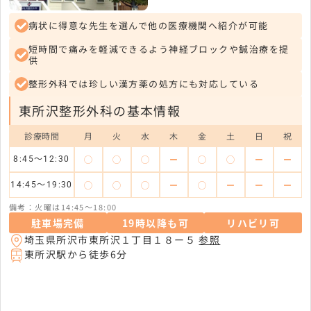
病状に得意な先生を選んで他の医療機関へ紹介が可能
短時間で痛みを軽減できるよう神経ブロックや鍼治療を提
供
整形外科では珍しい漢方薬の処方にも対応している
東所沢整形外科の基本情報
診療時間
月
火
水
木
金
土
日
祝
◯
◯
◯
ー
◯
◯
ー
ー
8:45～12:30
◯
◯
◯
ー
◯
ー
ー
ー
14:45～19:30
備考：火曜は14:45～18:00
駐車場完備
19時以降も可
リハビリ可
埼玉県所沢市東所沢１丁目１８ー５
参照
東所沢駅から徒歩6分