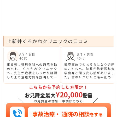
上新井くろかわクリニックの口コミ
A.Y / 女性
U.T / 男性
40代
40代
事故後に整形外科への通院を勧
追突事故でむちうちになり近所
められ、くろかわクリニック
のこちらへ。院長が防衛医科大
へ。先生が症状をしっかり確認
学出身と聞き安心感がありまし
した上で治療方針を説明してく
た。首のリハビリと痛み止めの
ださり、不安が解消されまし
注射で、徐々に楽になっていき
た。リハビリも丁寧でした。
ました。
こちらから予約した方限定！
¥20,000
お見舞金最大
贈呈
＼
／
お見舞金の詳細・申請はこちら