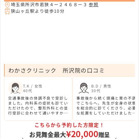
埼玉県所沢市若狭４ー２４６８ー３
参照
狭山ヶ丘駅より徒歩10分
わかさクリニック 所沢院の口コミ
T.K / 女性
B.D / 男性
40代
30代
交通事故後の体調不良で受診し
事故後から続く頭痛と胃の不調
ました。内科系の症状も診てい
でこちらへ。先生が全身の状態
ただけたので、整形外科との並
を総合的に診てくださり、必要
行受診に合わせて通いやすかっ
な処置をしていただけました。
たです。先生が丁寧に話を聞い
所沢駅近くで仕事帰りに寄れる
てくれました。
立地も助かりました。
こちらから予約した方限定！
¥20,000
お見舞金最大
贈呈