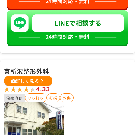
東所沢整形外科
詳しく見る
★★★★★
★★★★★
4.33
治療内容
むち打ち
打撲
外傷