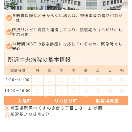
自賠責保険など分からない場合は、交通事故の電話相談が
可能
所沢リハビリ病院と連携しており、回復期のリハビリにも
対応可能
24時間365日の救急診療に対応しているため、緊急時でも
安心
所沢中央病院の基本情報
診療時間
月
火
水
木
金
土
日
祝
◯
◯
◯
◯
◯
◯
◯
◯
9:00～11:00
◯
◯
◯
◯
◯
◯
◯
◯
14:00～16:00
入院可
リハビリ可
駐車場完備
埼玉県所沢市くすのき台３丁目１８ー１
参照
所沢駅より徒歩3分