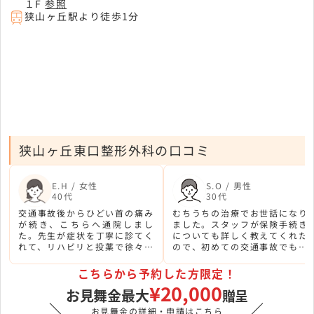
１F
参照
狭山ヶ丘駅より徒歩1分
狭山ヶ丘東口整形外科の口コミ
E.H / 女性
S.O / 男性
40代
30代
交通事故後からひどい首の痛み
むちうちの治療でお世話になり
が続き、こちらへ通院しまし
ました。スタッフが保険手続き
た。先生が症状を丁寧に診てく
についても詳しく教えてくれた
れて、リハビリと投薬で徐々に
ので、初めての交通事故でも安
回復できました。駅から近くて
心して対応できました。施術の
通いやすかったです。
効果も十分に感じられました。
こちらから予約した方限定！
¥20,000
お見舞金最大
贈呈
＼
／
お見舞金の詳細・申請はこちら