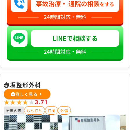
赤坂整形外科
詳しく見る
★★★★★
★★★★★
3.71
治療内容
むち打ち
打撲
外傷