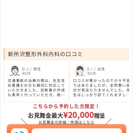
新所沢整形外科内科の口コミ
O.J / 男性
E.I / 女性
40代
30代
交通事故の治療の際は、先生含
口コミが悪かったので少々不安
め看護士の方も親切に対応して
ではありましたが、全然悪い部
いただきました。診断書の作成
分が見当たりませんでした。先
も素早く行っていただき、助か
生はしっかり診てくれますし、
りました。
質問にも嫌な顔せずに応じてく
れます。
こちらから予約した方限定！
¥20,000
お見舞金最大
贈呈
＼
／
お見舞金の詳細・申請はこちら