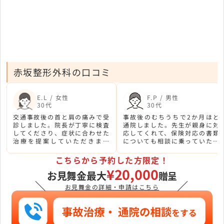
赤坂整形外科の口コミ
E.L / 女性
F.P / 男性
30代
30代
交通事故後の首と肩の痛みで受
事故後のむちうちで2か月ほど
診しました。院長が丁寧に検査
通院しました。先生が親身に対
してくださり、症状に合わせた
応してくれて、保険対応の書類
治療を提案していただきまし
についても相談に乗っていただ
た。地元で長く続く整形外科な
きました。リハビリ室のスタッ
ので安心感がありました。
フも優しかったです。
こちらから予約した方限定！
¥20,000
お見舞金最大
贈呈
＼
／
お見舞金の詳細・申請はこちら