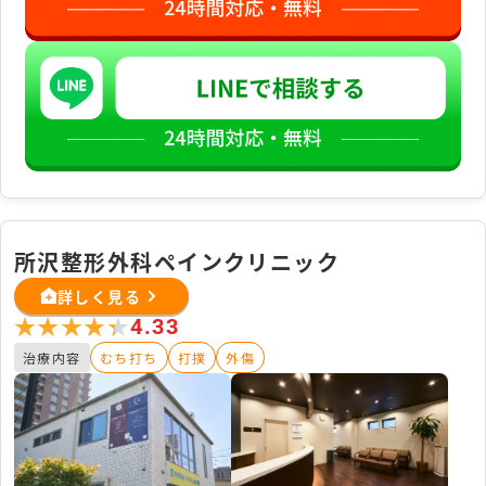
所沢整形外科ペインクリニック
詳しく見る
★★★★★
★★★★★
4.33
治療内容
むち打ち
打撲
外傷