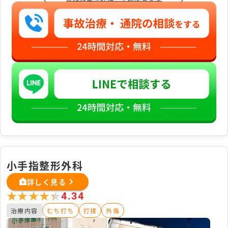
小手指整形外科
詳しく見る
★★★★★
★★★★★
4.34
治療内容
むち打ち
打撲
外傷