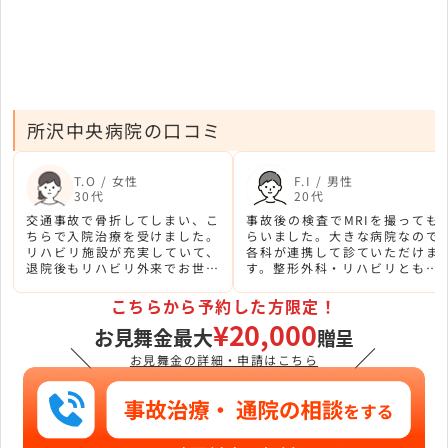
所沢中央病院の口コミ
T.O / 女性
F.I / 男性
30代
20代
交通事故で骨折してしまい、こ
事故後の検査でMRIを撮っても
ちらで入院治療を受けました。
らいました。大きな病院なので
リハビリ施設が充実していて、
各科が連携して診ていただけま
退院後もリハビリ外来でお世話
す。整形外科・リハビリともに
になりました。スタッフ全体が
丁寧な対応で、回復をしっかり
親切で心強かったです。
支えていただきました。
こちらから予約した方限定！
¥20,000
お見舞金最大
贈呈
＼
／
お見舞金の詳細・申請はこちら