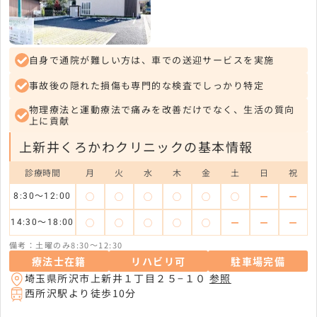
自身で通院が難しい方は、車での送迎サービスを実施
事故後の隠れた損傷も専門的な検査でしっかり特定
物理療法と運動療法で痛みを改善だけでなく、生活の質向
上に貢献
上新井くろかわクリニックの基本情報
診療時間
月
火
水
木
金
土
日
祝
◯
◯
◯
◯
◯
◯
ー
ー
8:30～12:00
◯
◯
◯
◯
◯
ー
ー
ー
14:30～18:00
備考：土曜のみ8:30～12:30
療法士在籍
リハビリ可
駐車場完備
埼玉県所沢市上新井１丁目２５−１０
参照
西所沢駅より徒歩10分