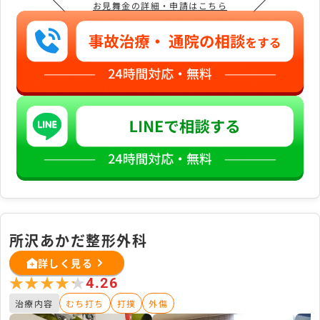
＼
／
お見舞金の詳細・申請はこちら
所沢あかだ整形外科
詳しく見る
★★★★★
★★★★★
4.26
治療内容
むち打ち
打撲
外傷