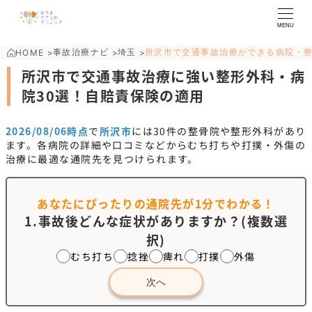
MENU
事故治療ナビ
埼玉
所沢市で交通事故治療ができる病院・
HOME
>
>
>
所沢市で交通事故治療に強い整形外科・病
院30選！自賠責保険の適用
2026/08/06時点
で
所沢市
には
30
件の整骨院や整形外科があり
ます。各病院の詳細や口コミなどからむち打ちや打撲・外傷の
治療に最適な通院先を見つけられます。
あなたにぴったりの通院先が
1分でわかる！
1.事故後どんな症状がありますか？(複数選
択)
むち打ち
捻挫
痺れ
打撲
外傷
次へ