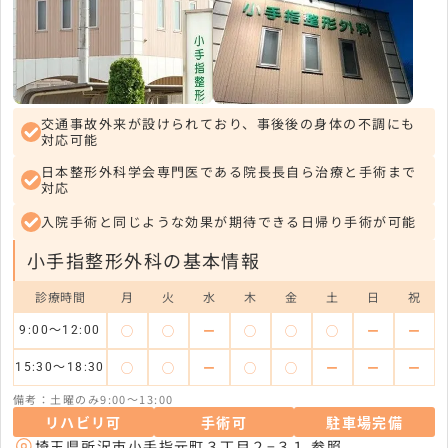
交通事故外来が設けられており、事後後の身体の不調にも
対応可能
日本整形外科学会専門医である院長長自ら治療と手術まで
対応
入院手術と同じような効果が期待できる日帰り手術が可能
小手指整形外科の基本情報
診療時間
月
火
水
木
金
土
日
祝
◯
◯
ー
◯
◯
◯
ー
ー
9:00～12:00
◯
◯
ー
◯
◯
ー
ー
ー
15:30～18:30
備考：土曜のみ9:00～13:00
リハビリ可
手術可
駐車場完備
埼玉県所沢市小手指元町３丁目２−３１
参照