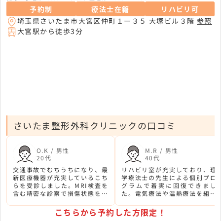
予約制
療法士在籍
リハビリ可
埼玉県さいたま市大宮区仲町１ー３５ 大塚ビル３階
参照
大宮駅から徒歩3分
さいたま整形外科クリニックの口コミ
O.K / 男性
M.R / 男性
20代
40代
交通事故でむちうちになり、最
リハビリ室が充実しており、理
新医療機器が充実しているこち
学療法士の先生による個別プロ
らを受診しました。MRI検査を
グラムで着実に回復できまし
含む精密な診察で損傷状態を詳
た。電気療法や温熱療法を組み
しく把握していただき、治療に
合わせた治療で、事故後の痛み
対する信頼感が高まりました。
が段階的に改善されました。
こちらから予約した方限定！