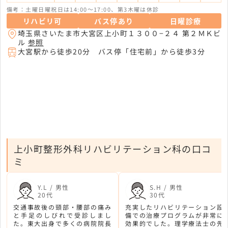
備考：土曜日曜祝日は14:00～17:00、第3木曜は休診
リハビリ可
バス停あり
日曜診療
埼玉県さいたま市大宮区上小町１３００−２４ 第２ＭＫビ
ル
参照
大宮駅から徒歩20分 バス停「住宅前」から徒歩3分
上小町整形外科リハビリテーション科の口コ
ミ
Y.L / 男性
S.H / 男性
20代
30代
交通事故後の頸部・腰部の痛み
充実したリハビリテーション設
と手足のしびれで受診しまし
備での治療プログラムが非常に
た。東大出身で多くの病院院長
効果的でした。理学療法士の先