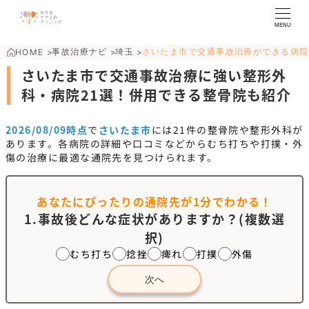
MENU
事故治療ナビ
埼玉
さいたま市で交通事故治療ができる病院
HOME
>
>
>
さいたま市で交通事故治療に強い整形外
科・病院21選！併用できる整骨院も紹介
2026/08/09時点
で
さいたま市
には
21
件の整骨院や整形外科が
あります。各病院の詳細や口コミなどからむち打ちや打撲・外
傷の治療に最適な通院先を見つけられます。
あなたにぴったりの通院先が
1分でわかる！
1.事故後どんな症状がありますか？(複数選
択)
むち打ち
捻挫
痺れ
打撲
外傷
次へ