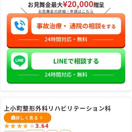
¥20,000
お見舞金最大
贈呈
＼
／
お見舞金の詳細・申請はこちら
上小町整形外科リハビリテーション科
詳しく見る
★★★★★
★★★★★
3.64