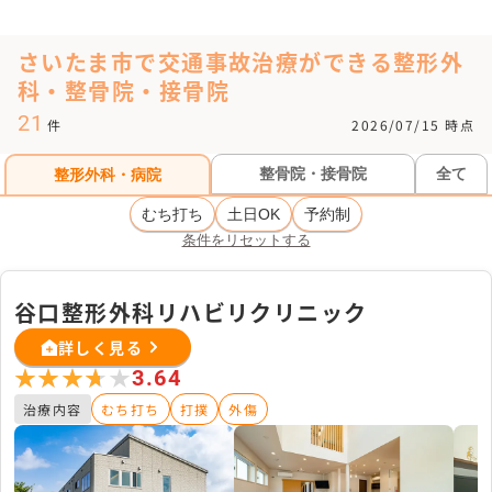
さいたま市で交通事故治療ができる整形外
科・整骨院・接骨院
21
件
2026/07/15 時点
整骨院・接骨院
全て
整形外科・病院
むち打ち
土日OK
予約制
条件をリセットする
谷口整形外科リハビリクリニック
詳しく見る
★★★★★
★★★★★
3.64
治療内容
むち打ち
打撲
外傷