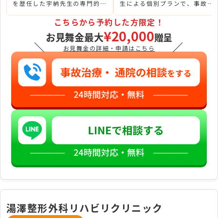
を歴任した宇納先生の専門的か
生による個別プランで、事故後
つ丁寧な診察により、症状の全
の機能制限が着実に改善されて
体像を正確に把握してもらえま
いきました。
こちらから予約した方限定！
した。
¥20,000
お見舞金最大
贈呈
＼
／
お見舞金の詳細・申請はこちら
湯澤整形外科リハビリクリニック