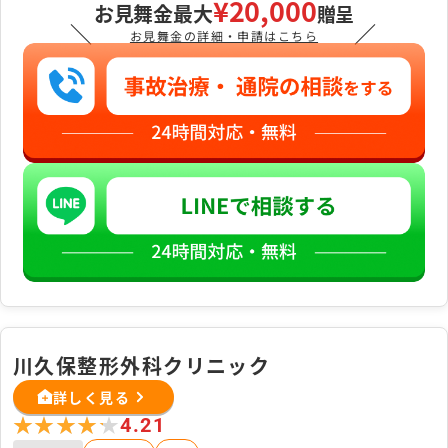
¥20,000
お見舞金最大
贈呈
＼
／
お見舞金の詳細・申請はこちら
川久保整形外科クリニック
詳しく見る
★★★★★
★★★★★
4.21