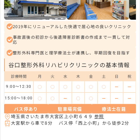
2019年にリニューアルした快適で居心地の良いクリニック
事故直後の初診から後遺障害診断書の作成まで一貫して対
応
整形外科専門医と理学療法士が連携し、早期回復を目指す
谷口整形外科リハビリクリニックの基本情報
診療時間
月
火
水
木
金
土
日
祝
◯
◯
◯
◯
◯
◯
ー
ー
9:00～12:30
◯
◯
ー
◯
◯
ー
ー
ー
15:00～18:00
バス停あり
駐車場完備
療法士在籍
埼玉県さいたま市大宮区上小町６４９
参照
大宮駅から車で8分 バス停「西上小町」から徒歩2分