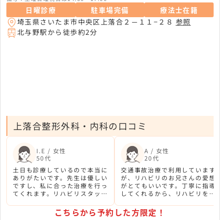
日曜診療
駐車場完備
療法士在籍
埼玉県さいたま市中央区上落合２－１１−２８
参照
北与野駅から徒歩約2分
上落合整形外科・内科の口コミ
I.E / 女性
A / 女性
50代
20代
土日も診療しているので本当に
交通事故治療で利用しています
ありがたいです。先生は優しい
が、リハビリのお兄さんの愛想
ですし、私に合った治療を行っ
がとてもいいです。丁寧に指導
てくれます。リハビリスタッフ
してくれるから、リハビリを頑
さんも元気な方が多く癒されま
張ろうと思えます。
す。
こちらから予約した方限定！