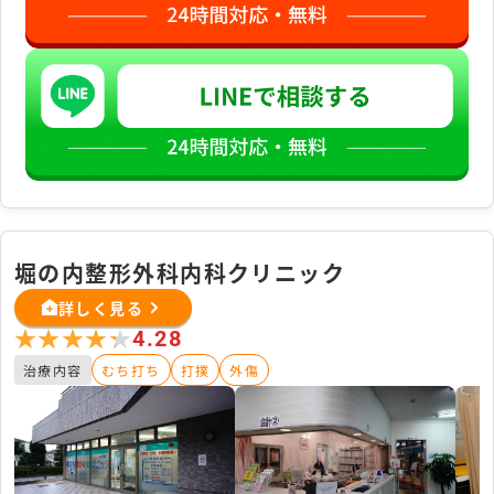
堀の内整形外科内科クリニック
詳しく見る
★★★★★
★★★★★
4.28
治療内容
むち打ち
打撲
外傷