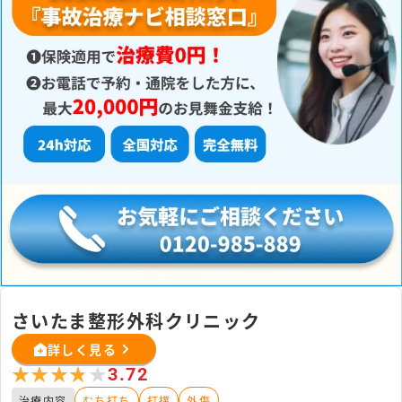
さいたま整形外科クリニック
詳しく見る
★★★★★
★★★★★
3.72
治療内容
むち打ち
打撲
外傷