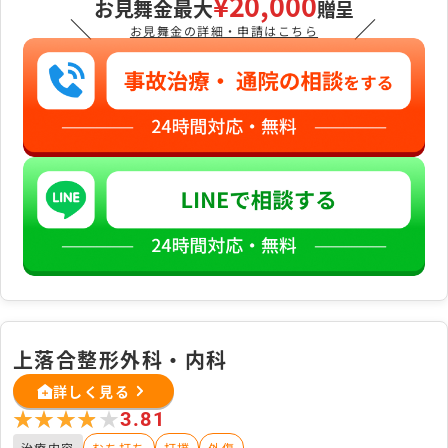
¥20,000
お見舞金最大
贈呈
＼
／
お見舞金の詳細・申請はこちら
上落合整形外科・内科
詳しく見る
★★★★★
★★★★★
3.81
治療内容
むち打ち
打撲
外傷