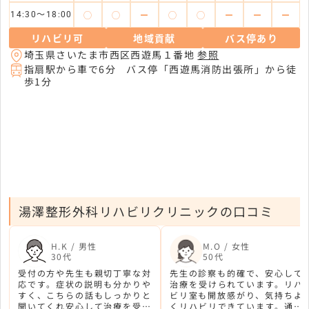
◯
◯
ー
◯
◯
ー
ー
ー
14:30～18:00
リハビリ可
地域貢献
バス停あり
埼玉県さいたま市西区西遊馬１番地
参照
指扇駅から車で6分 バス停「西遊馬消防出張所」から徒
歩1分
湯澤整形外科リハビリクリニックの口コミ
H.K / 男性
M.O / 女性
30代
50代
受付の方や先生も親切丁寧な対
先生の診察も的確で、安心して
応です。症状の説明も分かりや
治療を受けられています。リハ
すく、こちらの話もしっかりと
ビリ室も開放感がり、気持ちよ
聞いてくれ安心して治療を受け
くリハビリできています。通っ