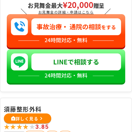
¥20,000
お見舞金最大
贈呈
＼
／
お見舞金の詳細・申請はこちら
須藤整形外科
詳しく見る
★★★★★
★★★★★
3.85