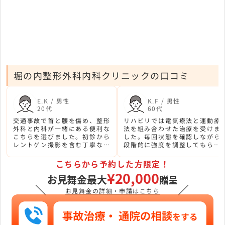
堀の内整形外科内科クリニックの口コミ
E.K / 男性
K.F / 男性
20代
60代
交通事故で首と腰を傷め、整形
リハビリでは電気療法と運動療
外科と内科が一緒にある便利な
法を組み合わせた治療を受けま
こちらを選びました。初診から
した。毎回状態を確認しながら
レントゲン撮影を含む丁寧な診
段階的に強度を調整してもらえ
察を受け、損傷の状態を詳しく
るので、無理なくリハビリを続
説明していただきました。
けることができました。
こちらから予約した方限定！
¥20,000
お見舞金最大
贈呈
＼
／
お見舞金の詳細・申請はこちら