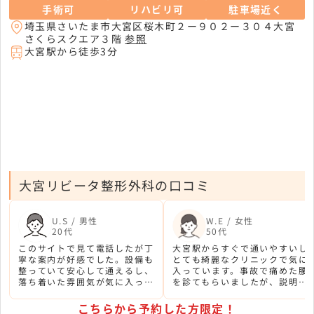
手術可
リハビリ可
駐車場近く
埼玉県さいたま市大宮区桜木町２ー９０２ー３０４大宮
さくらスクエア３階
参照
大宮駅から徒歩3分
大宮リビータ整形外科の口コミ
U.S / 男性
W.E / 女性
20代
50代
このサイトで見て電話したが丁
大宮駅からすぐで通いやすいし
寧な案内が好感でした。設備も
とても綺麗なクリニックで気に
整っていて安心して通えるし、
入っています。事故で痛めた腰
落ち着いた雰囲気が気に入って
を診てもらいましたが、説明も
います。リハビリも出来るので
丁寧で不安がなくなりました。
完治を目指してしっかり通おう
看護師さんも優しいので、初め
こちらから予約した方限定！