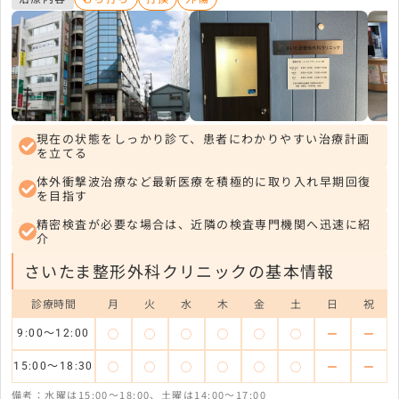
現在の状態をしっかり診て、患者にわかりやすい治療計画
を立てる
体外衝撃波治療など最新医療を積極的に取り入れ早期回復
を目指す
精密検査が必要な場合は、近隣の検査専門機関へ迅速に紹
介
さいたま整形外科クリニックの基本情報
診療時間
月
火
水
木
金
土
日
祝
◯
◯
◯
◯
◯
◯
ー
ー
9:00～12:00
◯
◯
◯
◯
◯
◯
ー
ー
15:00〜18:30
備考：水曜は15:00～18:00、土曜は14:00～17:00