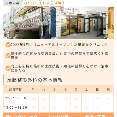
治療内容
むち打ち
打撲
外傷
2022年4月にリニューアルオープンした綺麗なクリニック
慢性的な症状から交通事故、仕事中の怪我まで幅広く対応
可能
向上心を持ち最新の医療技術・知識の習得を心がけ、治療
にあたる
須藤整形外科の基本情報
診療時間
月
火
水
木
金
土
日
祝
◯
◯
◯
◯
◯
◯
ー
ー
9:00～12:15
◯
◯
◯
ー
◯
◯
ー
ー
15:00～18:30
新しいクリニック
リハビリ可
療法士在籍