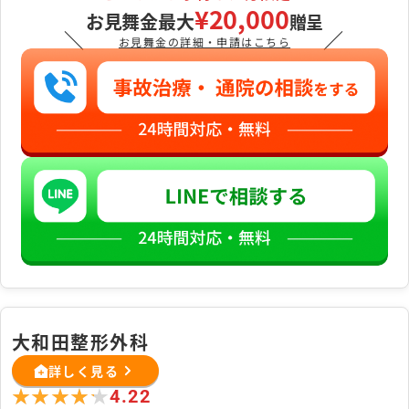
と思います。
てでも緊張しませんでした。
¥20,000
お見舞金最大
贈呈
＼
／
お見舞金の詳細・申請はこちら
大和田整形外科
詳しく見る
★★★★★
★★★★★
4.22