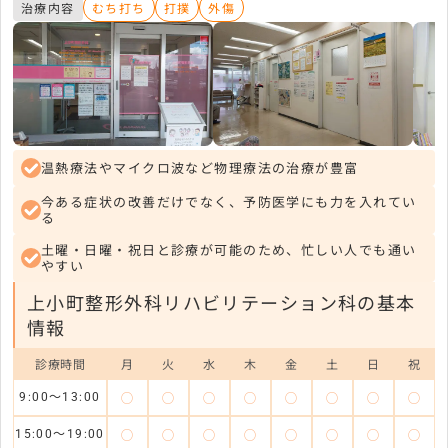
治療内容
むち打ち
打撲
外傷
温熱療法やマイクロ波など物理療法の治療が豊富
今ある症状の改善だけでなく、予防医学にも力を入れてい
る
土曜・日曜・祝日と診療が可能のため、忙しい人でも通い
やすい
上小町整形外科リハビリテーション科の基本
情報
診療時間
月
火
水
木
金
土
日
祝
◯
◯
◯
◯
◯
◯
◯
◯
9:00～13:00
◯
◯
◯
◯
◯
◯
◯
◯
15:00～19:00