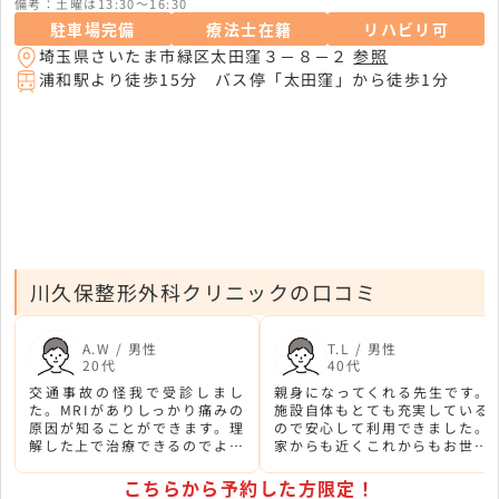
備考：土曜は13:30～16:30
駐車場完備
療法士在籍
リハビリ可
埼玉県さいたま市緑区太田窪３－８－２
参照
浦和駅より徒歩15分 バス停「太田窪」から徒歩1分
川久保整形外科クリニックの口コミ
A.W / 男性
T.L / 男性
20代
40代
交通事故の怪我で受診しまし
親身になってくれる先生です。
た。MRIがありしっかり痛みの
施設自体もとても充実している
原因が知ることができます。理
ので安心して利用できました。
解した上で治療できるのでよか
家からも近くこれからもお世話
ったです。
になろうと思います。
こちらから予約した方限定！