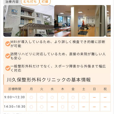
治療内容
むち打ち
打撲
MRIが導入しているため、より詳しく検査でき的確に診断
が可能
訪問リハビリに対応しているため、直接の来院が難しい人
も安心
一般整形外科だけでなく、スポーツ障害から外傷まで幅広
く対応
川久保整形外科クリニックの基本情報
診療時間
月
火
水
木
金
土
日
祝
◯
◯
◯
◯
◯
◯
ー
ー
9:00～12:30
◯
◯
ー
◯
◯
ー
ー
ー
14:30~18:30