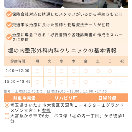
保険会社対応に精通したスタッフがいるから手続きも安心
交通事故治療に長けた医師と物理療法チームが在籍
治療に専念できる！必要書類や各種診断書の作成をスムー
ズに提供
堀の内整形外科内科クリニックの基本情報
診療時間
月
火
水
木
金
土
日
祝
◯
◯
◯
◯
◯
◯
◯
ー
9:00～12:00
◯
◯
◯
◯
◯
ー
◯
ー
15:00～18:45
備考：土曜は12:45まで、日曜は9:00～13:00、15:00～17:45
駐車場完備
リハビリ可
日曜診療
埼玉県さいたま市大宮区天沼町１ー４５９ー１グランド
メゾン大宮１F
参照
大宮駅から車で6分 バス停「堀の内一丁目」から徒歩1
分