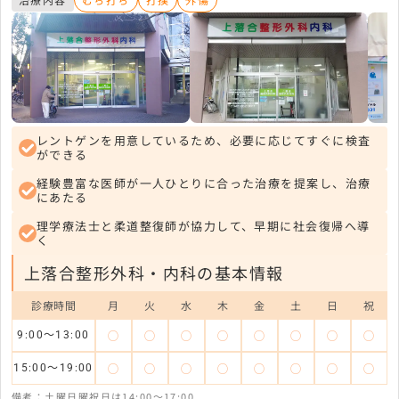
レントゲンを用意しているため、必要に応じてすぐに検査
ができる
経験豊富な医師が一人ひとりに合った治療を提案し、治療
にあたる
理学療法士と柔道整復師が協力して、早期に社会復帰へ導
く
上落合整形外科・内科の基本情報
診療時間
月
火
水
木
金
土
日
祝
◯
◯
◯
◯
◯
◯
◯
◯
9:00～13:00
◯
◯
◯
◯
◯
◯
◯
◯
15:00～19:00
備考：土曜日曜祝日は14:00～17:00