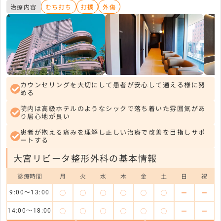
治療内容
むち打ち
打撲
外傷
カウンセリングを大切にして患者が安心して通える様に努
める
院内は高級ホテルのようなシックで落ち着いた雰囲気があ
り居心地が良い
患者が抱える痛みを理解し正しい治療で改善を目指しサポ
ートする
大宮リビータ整形外科の基本情報
診療時間
月
火
水
木
金
土
日
祝
◯
◯
◯
◯
◯
◯
ー
ー
9:00〜13:00
◯
◯
◯
◯
◯
◯
ー
ー
14:00〜18:00