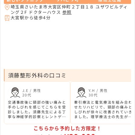
埼玉県さいたま市大宮区仲町２丁目１８ ユザワビルディ
ング２F ドクターハウス
参照
大宮駅から徒歩4分
須藤整形外科の口コミ
J.E / 男性
Y.H / 男性
20代
30代
交通事故後に頸部の強い痛みと
牽引療法と電気療法を組み合わ
手のしびれを感じてこちらを受
せたリハビリで、頸部の痛みと
診しました。須藤先生による丁
しびれが徐々に改善されていき
寧な神経学的診察とレントゲン
ました。理学療法士の先生が個
検査で、症状の原因を正確に把
別に状態を確認しながら進めて
握していただきました。
くれる安心感がありました。
こちらから予約した方限定！