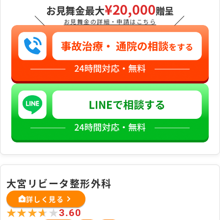
¥20,000
お見舞金最大
贈呈
＼
／
お見舞金の詳細・申請はこちら
大宮リビータ整形外科
詳しく見る
★★★★★
★★★★★
3.60