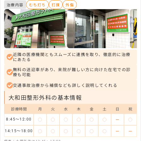
治療内容
むち打ち
打撲
外傷
近隣の医療機関ともスムーズに連携を取り、徹底的に治療
にあたる
無料の送迎車があり、来院が難しい方に向けた在宅での診
療も可能
交通事故治療から補償なども詳しく説明してくれる
大和田整形外科の基本情報
診療時間
月
火
水
木
金
土
日
祝
◯
◯
◯
◯
◯
◯
ー
◯
8:45〜12:00
◯
◯
◯
◯
◯
◯
ー
ー
14:15〜18:00