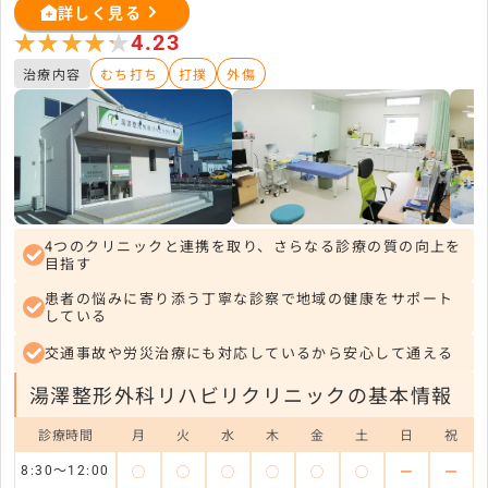
詳しく見る
★★★★★
★★★★★
4.23
治療内容
むち打ち
打撲
外傷
4つのクリニックと連携を取り、さらなる診療の質の向上を
目指す
患者の悩みに寄り添う丁寧な診察で地域の健康をサポート
している
交通事故や労災治療にも対応しているから安心して通える
湯澤整形外科リハビリクリニックの基本情報
診療時間
月
火
水
木
金
土
日
祝
◯
◯
◯
◯
◯
◯
ー
ー
8:30～12:00