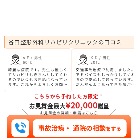
谷口整形外科リハビリクリニックの口コミ
A.E / 男性
K.D / 男性
60代
20代
綺麗な病院です。先生も優しく
交通事故治療で利用しました。
てリハビリもきちんとしてくれ
アドバイスもしっかりしてくれ
るのでいつもお世話になってい
るので安心して通っています。
ます。これからよろしくお願い
だんだんよくなってきた気がし
します。
ます。いつもありがとうござい
ます。
こちらから予約した方限定！
¥20,000
お見舞金最大
贈呈
＼
／
お見舞金の詳細・申請はこちら