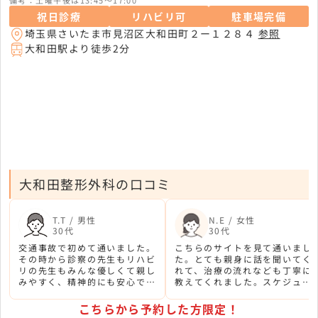
備考：土曜午後は13:45〜17:00
祝日診療
リハビリ可
駐車場完備
埼玉県さいたま市見沼区大和田町２ー１２８４
参照
大和田駅より徒歩2分
大和田整形外科の口コミ
T.T / 男性
N.E / 女性
30代
30代
交通事故で初めて通いました。
こちらのサイトを見て通いまし
その時から診察の先生もリハビ
た。とても親身に話を聞いてく
リの先生もみんな優しくて親し
れて、治療の流れなども丁寧に
みやすく、精神的にも安心でき
教えてくれました。スケジュー
ます。おかげで不安なく治療で
ル管理もしやすく、休むことな
きています。
く通院できています。
こちらから予約した方限定！