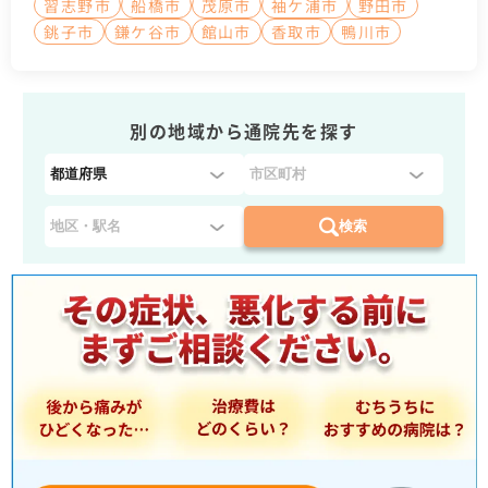
習志野市
船橋市
茂原市
袖ケ浦市
野田市
銚子市
鎌ケ谷市
館山市
香取市
鴨川市
別の地域から通院先を探す
都
道
府
検索
県
を
選
択
：