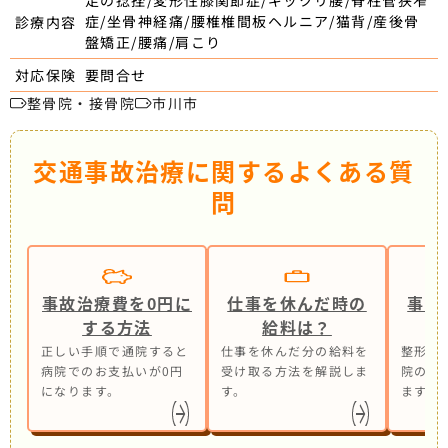
足の捻挫/変形性膝関節症/ギックリ腰/脊柱管狭窄
症/坐骨神経痛/腰椎椎間板ヘルニア/猫背/産後骨
診療内容
盤矯正/腰痛/肩こり
要問合せ
対応保険
整骨院・接骨院
市川市
交通事故治療に関するよくある質
問
事故治療費を0円に
仕事を休んだ時の
事故
する方法
給料は？
正しい手順で通院すると
仕事を休んだ分の給料を
整形外
病院でのお支払いが0円
受け取る方法を解説しま
院の併
になります。
す。
ます。