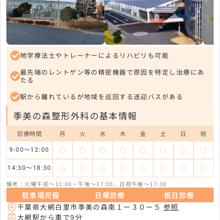
地学療法士やトレーナーによるリハビリも可能
最先端のレントゲン等の精密機器で原因を特定し治療にあ
たる
駅から離れているが地域を巡回する送迎バスがある
季美の森整形外科の基本情報
診療時間
月
火
水
木
金
土
日
祝
◯
◯
◯
◯
◯
◯
◯
◯
9:00〜12:00
◯
◯
◯
◯
◯
◯
◯
◯
14:30〜18:30
備考：火曜午前〜11:00・午後〜17:00、日祝午後〜17:30
駐車場完備
日曜診療
祝日診療
千葉県大網白里市季美の森南１ー３０ー５
参照
大網駅から車で9分