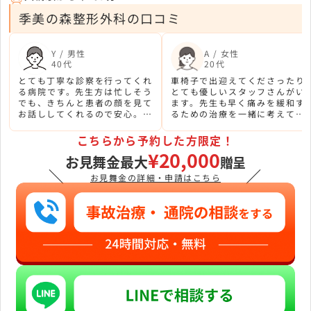
季美の森整形外科の口コミ
Y / 男性
A / 女性
40代
20代
とても丁寧な診察を行ってくれ
車椅子で出迎えてくださったり
る病院です。先生方は忙しそう
とても優しいスタッフさんがい
でも、きちんと患者の顔を見て
ます。先生も早く痛みを緩和す
お話ししてくれるので安心。今
るための治療を一緒に考えてく
回、事故の後遺症もなく完治で
れて親身になってくれます。リ
きて本当に良かったです
ハビリ施設が充実しているのも
こちらから予約した方限定！
魅力ですね。
¥20,000
お見舞金最大
贈呈
＼
／
お見舞金の詳細・申請はこちら