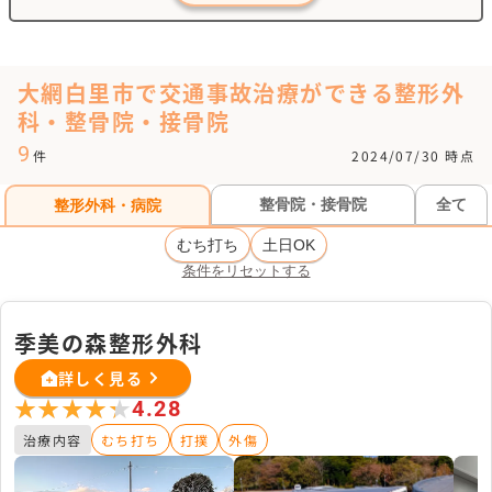
大網白里市で交通事故治療ができる整形外
科・整骨院・接骨院
9
件
2024/07/30 時点
整骨院・接骨院
全て
整形外科・病院
むち打ち
土日OK
条件をリセットする
季美の森整形外科
詳しく見る
★★★★★
★★★★★
4.28
治療内容
むち打ち
打撲
外傷