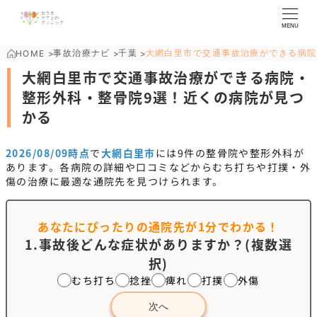
MENU
事故治療ナビ
千葉
大網白里市で交通事故治療ができる病院
HOME
>
>
>
大網白里市で交通事故治療ができる病院・
整形外科・整骨院9選！近くの病院が見つ
かる
2026/08/09時点
で
大網白里市
には
9
件の整骨院や整形外科が
あります。各病院の詳細や口コミなどからむち打ちや打撲・外
傷の治療に最適な通院先を見つけられます。
あなたにぴったりの通院先が
1分でわかる！
1.事故後どんな症状がありますか？(複数選
択)
むち打ち
捻挫
痺れ
打撲
外傷
次へ