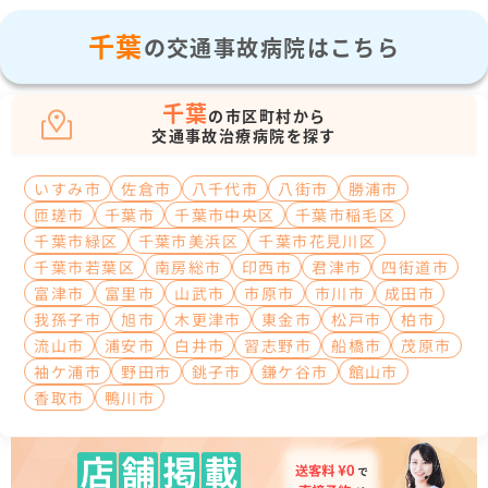
千葉
の交通事故病院はこちら
千葉
の市区町村から
交通事故治療病院を探す
いすみ市
佐倉市
八千代市
八街市
勝浦市
匝瑳市
千葉市
千葉市中央区
千葉市稲毛区
千葉市緑区
千葉市美浜区
千葉市花見川区
千葉市若葉区
南房総市
印西市
君津市
四街道市
富津市
富里市
山武市
市原市
市川市
成田市
我孫子市
旭市
木更津市
東金市
松戸市
柏市
流山市
浦安市
白井市
習志野市
船橋市
茂原市
袖ケ浦市
野田市
銚子市
鎌ケ谷市
館山市
香取市
鴨川市