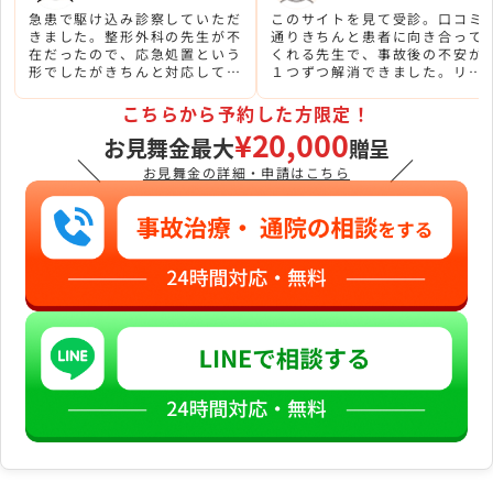
急患で駆け込み診察していただ
このサイトを見て受診。口コミ
きました。整形外科の先生が不
通りきちんと患者に向き合って
在だったので、応急処置という
くれる先生で、事故後の不安が
形でしたがきちんと対応してい
１つずつ解消できました。リハ
ただいて感謝です。後日改めて
ビリも寄り添って指導してくれ
整形外科を受診し通院中です
るので、とても取り組みやすい
こちらから予約した方限定！
が、親切な先生で話しやすいで
です。
¥20,000
す。
お見舞金最大
贈呈
＼
／
お見舞金の詳細・申請はこちら