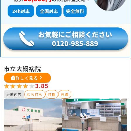
市立大網病院
詳しく見る
★★★★★
★★★★★
3.85
治療内容
むち打ち
打撲
外傷