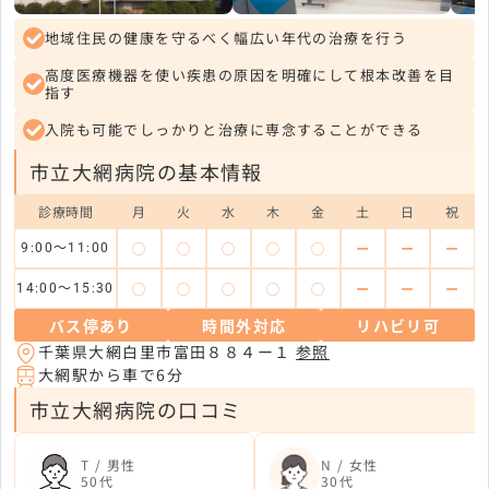
地域住民の健康を守るべく幅広い年代の治療を行う
高度医療機器を使い疾患の原因を明確にして根本改善を目
指す
入院も可能でしっかりと治療に専念することができる
市立大網病院の基本情報
診療時間
月
火
水
木
金
土
日
祝
◯
◯
◯
◯
◯
ー
ー
ー
9:00〜11:00
◯
◯
◯
◯
◯
ー
ー
ー
14:00〜15:30
バス停あり
時間外対応
リハビリ可
千葉県大網白里市富田８８４ー１
参照
大網駅から車で6分
市立大網病院の口コミ
T / 男性
N / 女性
50代
30代