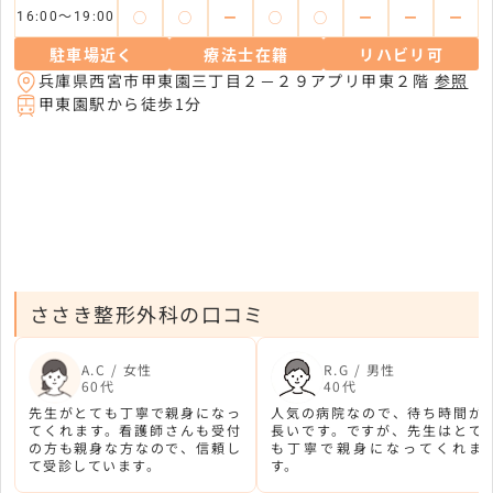
◯
◯
ー
◯
◯
ー
ー
ー
16:00～19:00
駐車場近く
療法士在籍
リハビリ可
兵庫県西宮市甲東園三丁目２－２９アプリ甲東２階
参照
甲東園駅から徒歩1分
ささき整形外科の口コミ
A.C / 女性
R.G / 男性
60代
40代
先生がとても丁寧で親身になっ
人気の病院なので、待ち時間が
てくれます。看護師さんも受付
長いです。ですが、先生はとて
の方も親身な方なので、信頼し
も丁寧で親身になってくれま
て受診しています。
す。