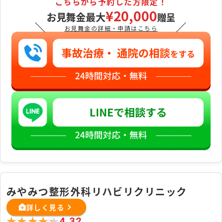
こちらから予約した方限定！
おすすめです。
¥20,000
お見舞金最大
贈呈
＼
／
お見舞金の詳細・申請はこちら
みやみつ整形外科リハビリクリニック
詳しく見る
★★★★★
★★★★★
4.32