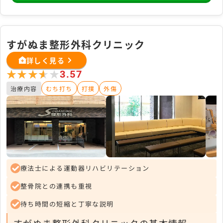
すがぬま整形外科クリニック
詳しく見る
★★★★★
★★★★★
3.57
治療内容
むち打ち
打撲
外傷
療法士による運動器リハビリテーション
整骨院との連携も重視
待ち時間の短縮と丁寧な説明
すがぬま整形外科クリニックの基本情報