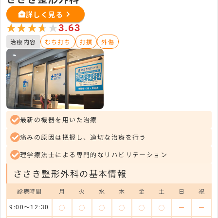
詳しく見る
★★★★★
★★★★★
3.63
治療内容
むち打ち
打撲
外傷
最新の機器を用いた治療
痛みの原因は把握し、適切な治療を行う
理学療法士による専門的なリハビリテーション
ささき整形外科の基本情報
診療時間
月
火
水
木
金
土
日
祝
◯
◯
◯
◯
◯
◯
ー
ー
9:00～12:30