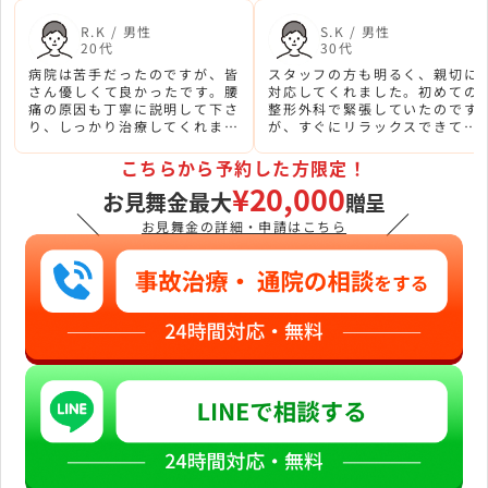
R.K / 男性
S.K / 男性
20代
30代
病院は苦手だったのですが、皆
スタッフの方も明るく、親切に
さん優しくて良かったです。腰
対応してくれました。初めての
痛の原因も丁寧に説明して下さ
整形外科で緊張していたのです
り、しっかり治療してくれまし
が、すぐにリラックスできてよ
た。
かったです。
こちらから予約した方限定！
¥20,000
お見舞金最大
贈呈
＼
／
お見舞金の詳細・申請はこちら