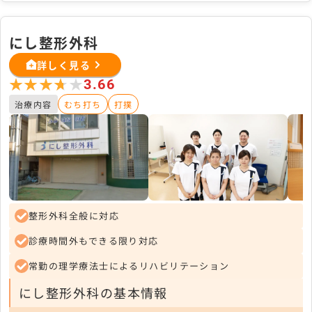
にし整形外科
詳しく見る
★★★★★
★★★★★
3.66
治療内容
むち打ち
打撲
整形外科全般に対応
診療時間外もできる限り対応
常勤の理学療法士によるリハビリテーション
にし整形外科の基本情報