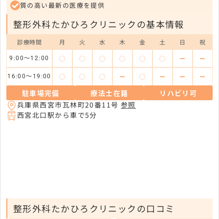
質の高い最新の医療を提供
整形外科たかひろクリニックの基本情報
診療時間
月
火
水
木
金
土
日
祝
◯
◯
◯
◯
◯
◯
ー
ー
9:00～12:00
◯
◯
◯
ー
◯
ー
ー
ー
16:00～19:00
駐車場完備
療法士在籍
リハビリ可
兵庫県西宮市瓦林町20番11号
参照
西宮北口駅から車で5分
整形外科たかひろクリニックの口コミ