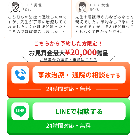
T.K / 男性
E.F / 女性
30代
50代
むち打ちの治療で通院したので
先生や看護師さんなどみなさん
すが、先生が丁寧に治療してく
親切でした。予約なしで急に行
れました。2か月ほど通ったと
ったのですが、それほど待つこ
ころのでほぼ完治しました。最
ともなくて良かったです。
初の予約はこのサイトです。
こちらから予約した方限定！
¥20,000
お見舞金最大
贈呈
＼
／
お見舞金の詳細・申請はこちら