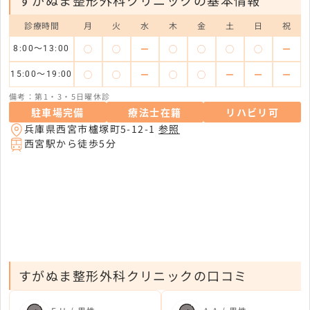
診療時間
月
火
水
木
金
土
日
祝
◯
◯
ー
◯
◯
◯
◯
ー
8:00～13:00
◯
◯
ー
◯
◯
ー
ー
ー
15:00～19:00
備考：第1・3・5日曜休診
駐車場完備
療法士在籍
リハビリ可
兵庫県西宮市櫨塚町5-12-1
参照
西宮駅から徒歩5分
すがぬま整形外科クリニックの口コミ