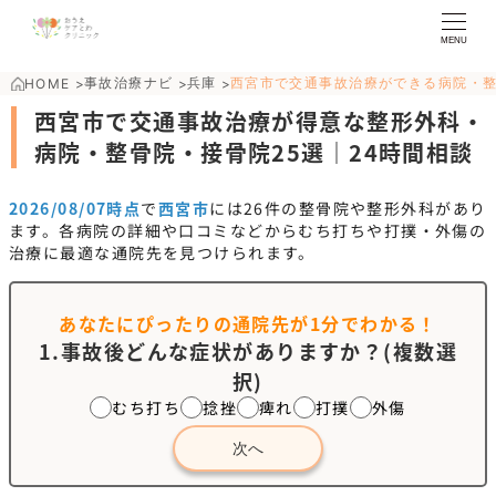
MENU
事故治療ナビ
兵庫
西宮市で交通事故治療ができる病院・
HOME
>
>
>
西宮市で交通事故治療が得意な整形外科・
病院・整骨院・接骨院25選｜24時間相談
2026/08/07時点
で
西宮市
には
26
件の整骨院や整形外科があり
ます。各病院の詳細や口コミなどからむち打ちや打撲・外傷の
治療に最適な通院先を見つけられます。
あなたにぴったりの通院先が
1分でわかる！
1.事故後どんな症状がありますか？(複数選
択)
むち打ち
捻挫
痺れ
打撲
外傷
次へ