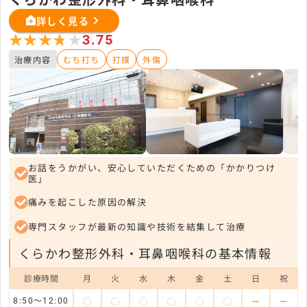
詳しく見る
★★★★★
★★★★★
3.75
治療内容
むち打ち
打撲
外傷
お話をうかがい、安心していただくための「かかりつけ
医」
痛みを起こした原因の解決
専門スタッフが最新の知識や技術を結集して治療
くらかわ整形外科・耳鼻咽喉科の基本情報
診療時間
月
火
水
木
金
土
日
祝
◯
◯
◯
◯
◯
◯
ー
ー
8:50～12:00