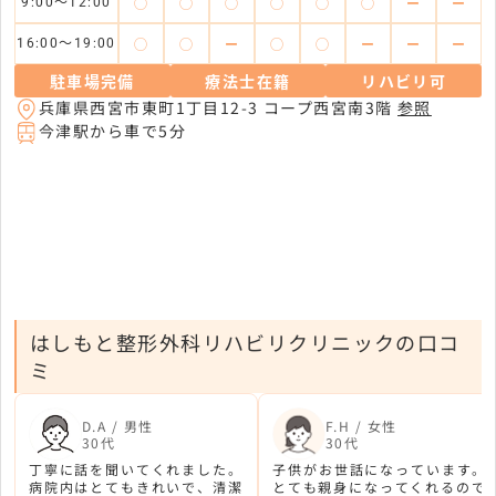
◯
◯
◯
◯
◯
◯
ー
ー
9:00～12:00
◯
◯
ー
◯
◯
ー
ー
ー
16:00～19:00
駐車場完備
療法士在籍
リハビリ可
兵庫県西宮市東町1丁目12-3 コープ西宮南3階
参照
今津駅から車で5分
はしもと整形外科リハビリクリニックの口コ
ミ
D.A / 男性
F.H / 女性
30代
30代
丁寧に話を聞いてくれました。
子供がお世話になっています。
病院内はとてもきれいで、清潔
とても親身になってくれるので