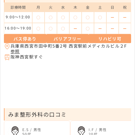
診療時間
月
火
水
木
金
土
日
祝
◯
◯
◯
◯
◯
◯
ー
ー
9:00～12:00
◯
◯
◯
ー
◯
ー
ー
ー
16:00～19:00
バス停あり
バリアフリー
リハビリ可
兵庫県西宮市田中町5番2号 西宮駅前メディカルビル２F
参照
阪神西宮駅すぐ
みま整形外科の口コミ
E.S / 男性
I.F / 男性
50代
20代