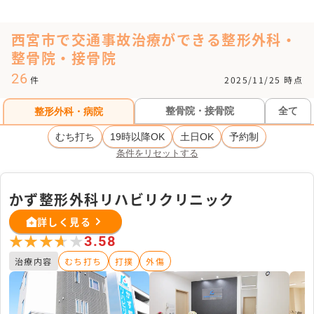
西宮市で交通事故治療ができる整形外科・
整骨院・接骨院
26
件
2025/11/25 時点
整骨院・接骨院
全て
整形外科・病院
むち打ち
19時以降OK
土日OK
予約制
条件をリセットする
かず整形外科リハビリクリニック
詳しく見る
★★★★★
★★★★★
3.58
治療内容
むち打ち
打撲
外傷