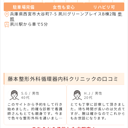
駐車場完備
女性も安心
リハビリ可
兵庫県西宮市大谷町7-5 夙川グリーンプレイスB棟2階
参
照
夙川駅から車で5分
藤本整形外科循環器内科クリニックの口コミ
S.G / 男性
H.J / 男性
40代
20代
このサイトから予約をして行き
とても丁寧に診察して頂きまし
始めました。的確な診断で看護
た。待ち時間が長いのは欠点で
師さんもとても親身です。今ま
すが、腕は確かなのでこれから
で色々な整形外科を通いました
もお世話になります。
が、こちらが一番いいと思いま
す。交通事故治療利用はここが