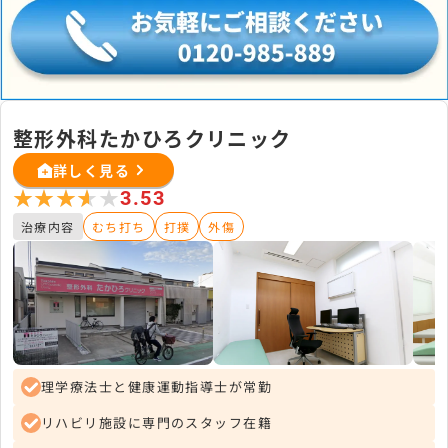
整形外科たかひろクリニック
詳しく見る
★★★★★
★★★★★
3.53
治療内容
むち打ち
打撲
外傷
理学療法士と健康運動指導士が常勤
リハビリ施設に専門のスタッフ在籍