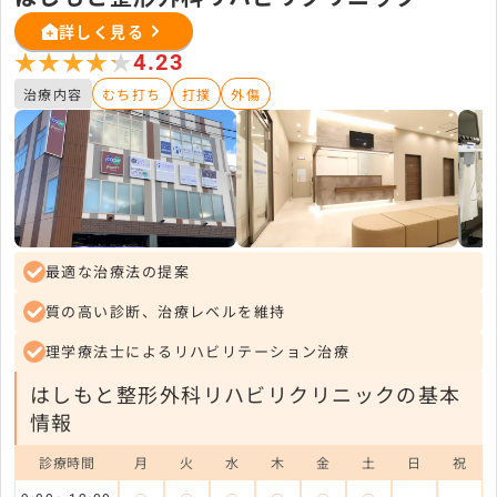
詳しく見る
★★★★★
★★★★★
4.23
治療内容
むち打ち
打撲
外傷
最適な治療法の提案
質の高い診断、治療レベルを維持
理学療法士によるリハビリテーション治療
はしもと整形外科リハビリクリニックの基本
情報
診療時間
月
火
水
木
金
土
日
祝