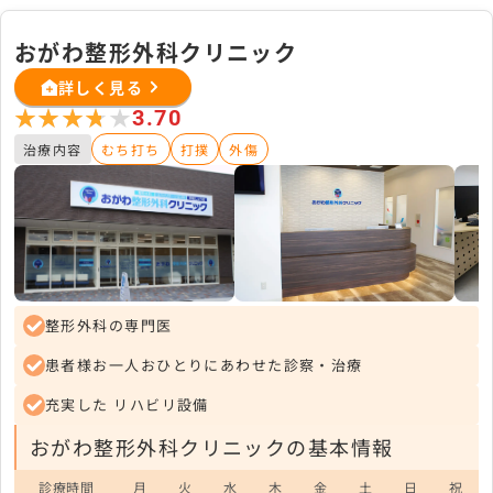
おがわ整形外科クリニック
詳しく見る
★★★★★
★★★★★
3.70
治療内容
むち打ち
打撲
外傷
整形外科の専門医
患者様お一人おひとりにあわせた診察・治療
充実した リハビリ設備
おがわ整形外科クリニックの基本情報
診療時間
月
火
水
木
金
土
日
祝