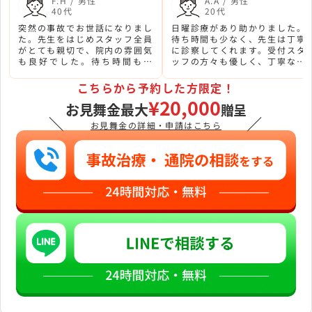
F.H / 男性
A.A / 男性
40代
20代
突然の事故でお世話になりまし
日曜診療があり助かりました。
た。先生をはじめスタッフ全員
待ち時間も少なく、先生は丁寧
がとても親切で、院内の雰囲気
に診察してくれます。受付スタ
も良好でした。待ち時間も短
ッフの方々も優しく、丁寧な対
く、スムーズに治療を受けられ
応で安心感がありました。
ました。
こちらから予約した方限定！
¥20,000
お見舞金最大
贈呈
＼
／
お見舞金の詳細・申請はこちら