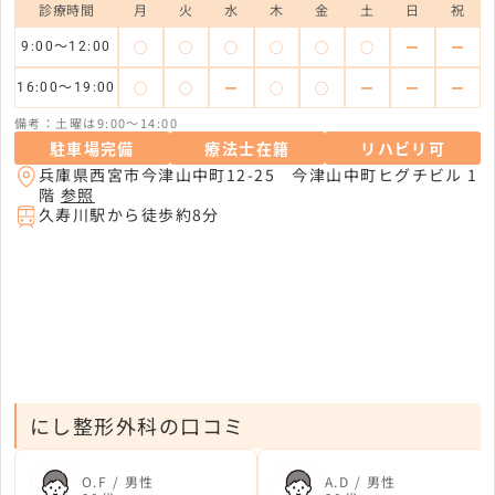
診療時間
月
火
水
木
金
土
日
祝
◯
◯
◯
◯
◯
◯
ー
ー
9:00～12:00
◯
◯
ー
◯
◯
ー
ー
ー
16:00～19:00
備考：土曜は9:00～14:00
駐車場完備
療法士在籍
リハビリ可
兵庫県西宮市今津山中町12-25 今津山中町ヒグチビル 1
階
参照
久寿川駅から徒歩約8分
にし整形外科の口コミ
O.F / 男性
A.D / 男性