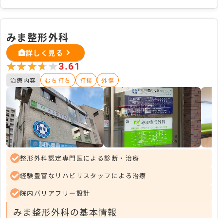
みま整形外科
詳しく見る
★★★★★
★★★★★
3.61
治療内容
むち打ち
打撲
外傷
整形外科認定専門医による診断・治療
経験豊富なリハビリスタッフによる治療
院内バリアフリー設計
みま整形外科の基本情報