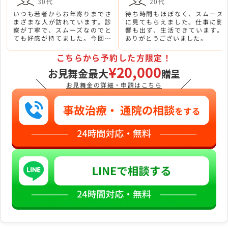
30代
20代
いつも若者からお年寄りまでさ
待ち時間もほぼなく、スムーズ
まざまな人が訪れています。診
に見てもらえました。仕事に影
察が丁寧で、スムーズなのでと
響も出ず、生活できています。
ても好感が持てました。今回こ
ありがとうございました。
のサイトから予約して初めて行
きました。むちうちを治してい
こちらから予約した方限定！
ただきました！
¥20,000
お見舞金最大
贈呈
＼
／
お見舞金の詳細・申請はこちら