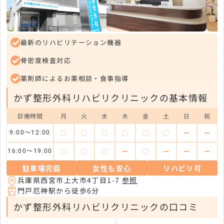
最新のリハビリテーション機器
骨密度検査対応
薬剤師によるお薬相談・食事指導
かず整形外科リハビリクリニックの基本情報
診療時間
月
火
水
木
金
土
日
祝
◯
◯
◯
◯
◯
◯
ー
ー
9:00～12:00
◯
◯
◯
ー
◯
ー
ー
ー
16:00～19:00
駐車場完備
女性も安心
リハビリ可
兵庫県西宮市上大市4丁目1-7
参照
門戸厄神駅から徒歩6分
かず整形外科リハビリクリニックの口コミ