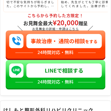
切で不安な気持ちが和らぎまし
始め、先生がとても丁寧に診察
た。このサイトから予約し、む
してくれました。治療が的確
ち打ち治療で通い始めました。
で、信頼できる病院だと感じて
います。
こちらから予約した方限定！
¥20,000
お見舞金最大
贈呈
＼
／
お見舞金の詳細・申請はこちら
はしもと整形外科リハビリクリニック