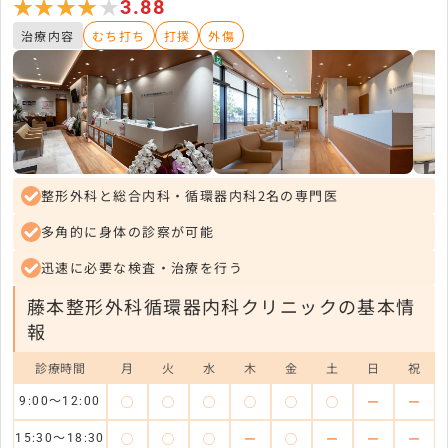
★★★★★
★★★★★
3.88
治療内容
むち打ち
打撲
外傷
整形外科と総合内科・循環器内科2名の専門医
多角的に身体の診察が可能
迅速に必要な検査・治療を行う
藤本整形外科循環器内科クリニックの基本情
報
診療時間
月
火
水
木
金
土
日
祝
◯
◯
◯
◯
◯
◯
ー
ー
9:00～12:00
◯
◯
◯
ー
◯
ー
ー
ー
15:30～18:30