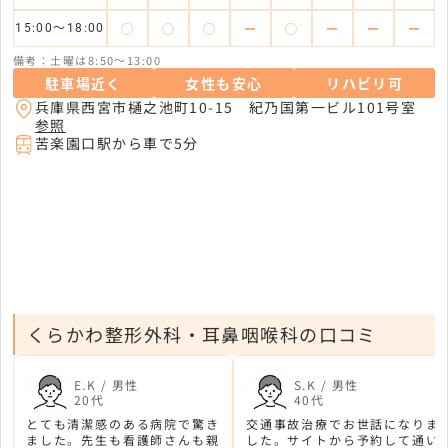
◯
◯
◯
ー
◯
ー
ー
ー
15:00～18:00
備考：土曜は8:50～13:00
駐車場近く
女性も安心
リハビリ可
兵庫県西宮市樋之池町10-15 紀乃国第一ビル101号室
参照
苦楽園口駅から車で5分
くらかわ整形外科・耳鼻咽喉科の口コミ
E.K / 男性
S.K / 男性
20代
40代
とても清潔感のある病院で驚き
交通事故治療でお世話になりま
ました。先生も看護師さんも親
した。サイトから予約して通い