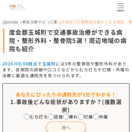
MENU
事故治療ナビ
三重
玉城町で交通事故治療ができる病院・
HOME
>
>
>
度会郡玉城町で交通事故治療ができる病
院・整形外科・整骨院5選！周辺地域の病
院も紹介
2026/08/08時点
で
玉城町
には
5
件の整骨院や整形外科があり
ます。各病院の詳細や口コミなどからむち打ちや打撲・外傷の
治療に最適な通院先を見つけられます。
あなたにぴったりの通院先が
1分でわかる！
1.事故後どんな症状がありますか？(複数選
択)
むち打ち
捻挫
痺れ
打撲
外傷
次へ