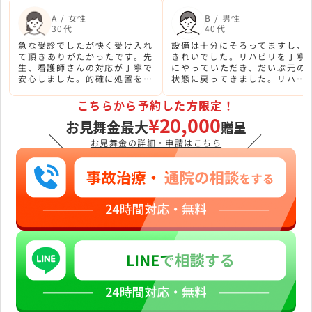
A / 女性
B / 男性
30代
40代
急な受診でしたが快く受け入れ
設備は十分にそろってますし、
て頂きありがたかったです。先
きれいでした。リハビリを丁寧
生、看護師さんの対応が丁寧で
にやっていただき、だいぶ元の
安心しました。的確に処置をし
状態に戻ってきました。リハビ
ていただき、痛みが和らぎまし
リスタッフさんも看護師さんも
た。
親切でした。
こちらから予約した方限定！
¥20,000
お見舞金最大
贈呈
＼
／
お見舞金の詳細・申請はこちら