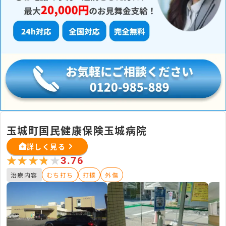
玉城町国民健康保険玉城病院
詳しく見る
★★★★★
★★★★★
3.76
治療内容
むち打ち
打撲
外傷