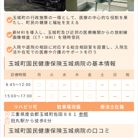
玉城町の行政施策の一環として、医療の中心的な役割を果
たし、町民の健康と福祉を支える
新MRIを導入し、玉城町及び近郊の医療機関からの放射線
画像検査（CT・MRI）を随時受託
入院や退院の相談に対応する総合相談室を設置し、入院生
活や在宅での医療や介護のサポートを行う
玉城町国民健康保険玉城病院の基本情報
診療時間
月
火
水
木
金
土
日
祝
◯
◯
ー
◯
◯
ー
ー
ー
8:45～12:00
ー
◯
ー
ー
◯
ー
ー
ー
15:00～17:00
リハビリ可
駐車場完備
療法士在籍
三重県度会郡玉城町佐田８８１
参照
田丸駅から徒歩8分
玉城町国民健康保険玉城病院の口コミ