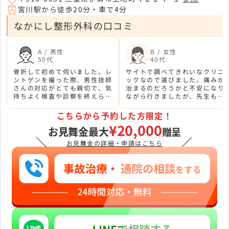
宮川駅から徒歩20分・車で4分
なかにし整形外科の口コミ
A / 男性
B / 女性
50代
40代
骨折して初めて伺いました。レ
サイトで調べてきれいなクリニ
ントゲンを撮った際、男性技師
ックなので選びました。痛みが
さんの対応がとても親切で、気
治まるのだろうかと不安になり
持ちよく検査や診察を終えられ
ながら行きましたが、先生もリ
ました。不安が和らぎました。
ハビリの先生もいい方ばかりで
ホッとしました。
こちらから予約した方限定！
¥20,000
お見舞金最大
贈呈
＼
／
お見舞金の詳細・申請はこちら