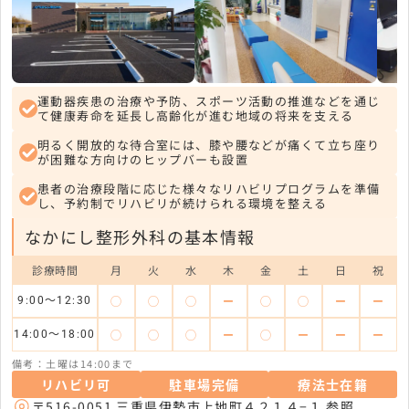
運動器疾患の治療や予防、スポーツ活動の推進などを通じ
て健康寿命を延長し高齢化が進む地域の将来を支える
明るく開放的な待合室には、膝や腰などが痛くて立ち座り
が困難な方向けのヒップバーも設置
患者の治療段階に応じた様々なリハビリプログラムを準備
し、予約制でリハビリが続けられる環境を整える
なかにし整形外科の基本情報
診療時間
月
火
水
木
金
土
日
祝
◯
◯
◯
ー
◯
◯
ー
ー
9:00～12:30
◯
◯
◯
ー
◯
ー
ー
ー
14:00～18:00
備考：土曜は14:00まで
リハビリ可
駐車場完備
療法士在籍
〒516-0051 三重県伊勢市上地町４２１４−１
参照