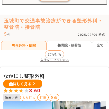
玉城町で交通事故治療ができる整形外科・
整骨院・接骨院
5
件
2025/09/09 時点
整骨院・接骨院
全て
整形外科・病院
むち打ち
条件をリセットする
なかにし整形外科
詳しく見る
★★★★★
★★★★★
3.60
治療内容
むち打ち
打撲
外傷