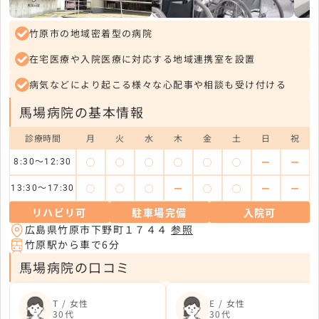
竹原市の地域密着型の病院
在宅医療や入院医療に対応する地域連携室を設置
病気などにより起こる様々な心配事や相談も受け付ける
馬場病院の基本情報
診療時間
月
火
水
木
金
土
日
祝
◯
◯
◯
◯
◯
◯
ー
ー
8:30～12:30
◯
◯
◯
ー
◯
◯
ー
ー
13:30～17:30
リハビリ可
駐車場完備
入院可
広島県竹原市下野町１７４４
参照
竹原駅から車で6分
馬場病院の口コミ
T / 女性
E / 女性
30代
30代