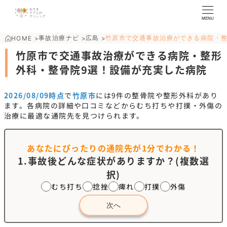
MENU
事故治療ナビ
広島
竹原市で交通事故治療ができる病院・
HOME
>
>
>
竹原市で交通事故治療ができる病院・整形
外科・整骨院9選！設備が充実した病院
2026/08/09時点
で
竹原市
には
9
件の整骨院や整形外科があり
ます。各病院の詳細や口コミなどからむち打ちや打撲・外傷の
治療に最適な通院先を見つけられます。
あなたにぴったりの通院先が
1分でわかる！
1.事故後どんな症状がありますか？(複数選
択)
むち打ち
捻挫
痺れ
打撲
外傷
次へ