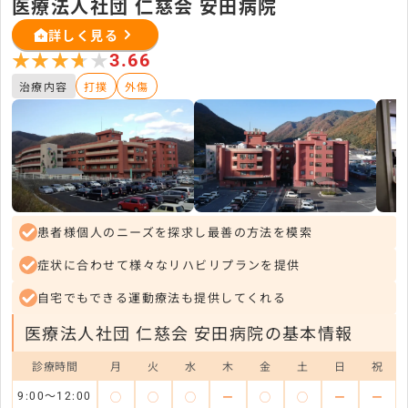
医療法人社団 仁慈会 安田病院
詳しく見る
★★★★★
★★★★★
3.66
治療内容
打撲
外傷
患者様個人のニーズを探求し最善の方法を模索
症状に合わせて様々なリハビリプランを提供
自宅でもできる運動療法も提供してくれる
医療法人社団 仁慈会 安田病院の基本情報
診療時間
月
火
水
木
金
土
日
祝
◯
◯
◯
ー
◯
◯
ー
ー
9:00〜12:00