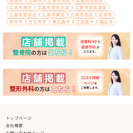
尾道市
広島市
広島市中区
広島市佐伯区
広島市南区
広島市安佐北区
広島市安佐南区
広島市安芸区
広島市東区
広島市西区
庄原市
府中市
廿日市市
東広島市
江田島市
福山市
トップページ
会社概要
お問い合わせページ