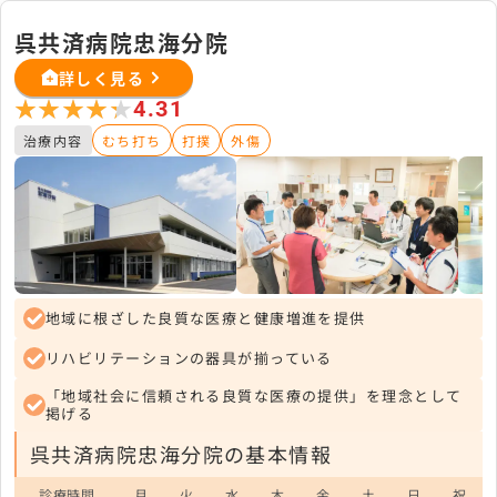
呉共済病院忠海分院
詳しく見る
★★★★★
★★★★★
4.31
治療内容
むち打ち
打撲
外傷
地域に根ざした良質な医療と健康増進を提供
リハビリテーションの器具が揃っている
「地域社会に信頼される良質な医療の提供」を理念として
掲げる
呉共済病院忠海分院の基本情報
診療時間
月
火
水
木
金
土
日
祝