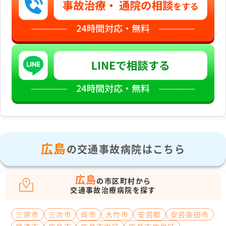
広島
の交通事故病院はこちら
広島
の市区町村から
交通事故治療病院を探す
三原市
三次市
呉市
大竹市
安芸郡
安芸高田市