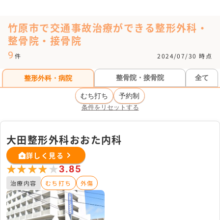
竹原市で交通事故治療ができる整形外科・
整骨院・接骨院
9
件
2024/07/30 時点
整骨院・接骨院
全て
整形外科・病院
むち打ち
予約制
条件をリセットする
大田整形外科おおた内科
詳しく見る
★★★★★
★★★★★
3.85
治療内容
むち打ち
外傷