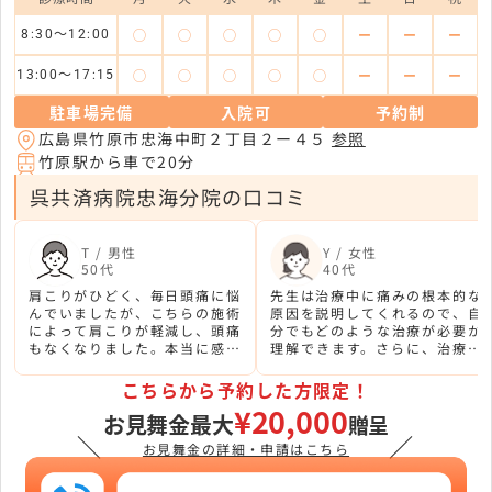
◯
◯
◯
◯
◯
ー
ー
ー
8:30〜12:00
◯
◯
◯
◯
◯
ー
ー
ー
13:00〜17:15
駐車場完備
入院可
予約制
広島県竹原市忠海中町２丁目２ー４５
参照
竹原駅から車で20分
呉共済病院忠海分院の口コミ
T / 男性
Y / 女性
50代
40代
肩こりがひどく、毎日頭痛に悩
先生は治療中に痛みの根本的な
んでいましたが、こちらの施術
原因を説明してくれるので、自
によって肩こりが軽減し、頭痛
分でもどのような治療が必要か
もなくなりました。本当に感謝
理解できます。さらに、治療後
しています。
には再発を防ぐ予防法も教えて
くれるので、痛みの再発を防ぐ
こちらから予約した方限定！
ことができます。
¥20,000
お見舞金最大
贈呈
＼
／
お見舞金の詳細・申請はこちら