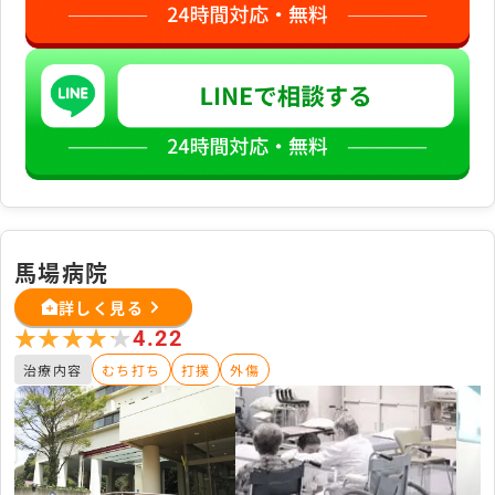
馬場病院
詳しく見る
★★★★★
★★★★★
4.22
治療内容
むち打ち
打撲
外傷