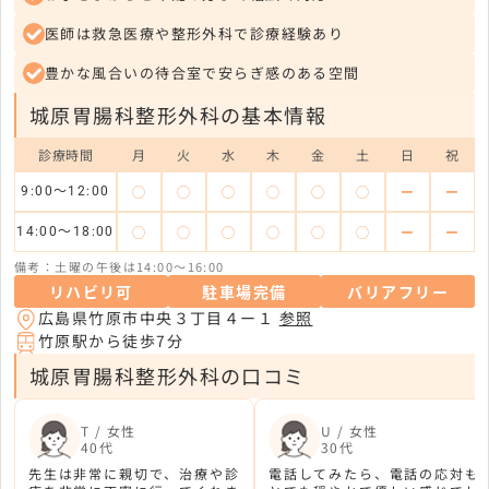
医師は救急医療や整形外科で診療経験あり
豊かな風合いの待合室で安らぎ感のある空間
城原胃腸科整形外科の基本情報
診療時間
月
火
水
木
金
土
日
祝
◯
◯
◯
◯
◯
◯
ー
ー
9:00〜12:00
◯
◯
◯
◯
◯
◯
ー
ー
14:00〜18:00
備考：土曜の午後は14:00〜16:00
リハビリ可
駐車場完備
バリアフリー
広島県竹原市中央３丁目４ー１
参照
竹原駅から徒歩7分
城原胃腸科整形外科の口コミ
T / 女性
U / 女性
40代
30代
先生は非常に親切で、治療や診
電話してみたら、電話の応対も