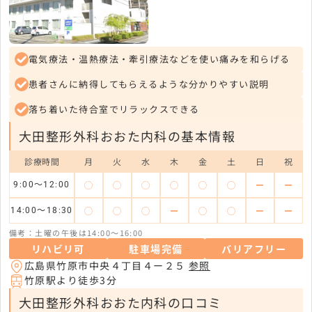
電気療法・温熱療法・牽引療法などを使い痛みを和らげる
患者さんに納得してもらえるような分かりやすい説明
落ち着いた待合室でリラックスできる
大田整形外科おおた内科の基本情報
診療時間
月
火
水
木
金
土
日
祝
◯
◯
◯
◯
◯
◯
ー
ー
9:00〜12:00
◯
◯
◯
ー
◯
◯
ー
ー
14:00〜18:30
備考：土曜の午後は14:00〜16:00
リハビリ可
駐車場完備
バリアフリー
広島県竹原市中央４丁目４ー２５
参照
竹原駅より徒歩3分
大田整形外科おおた内科の口コミ