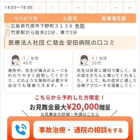
◯
◯
◯
ー
◯
◯
ー
ー
14:00～18:00
リハビリ可
入院可
駐車場完備
広島県竹原市下野町３１３６
参照
竹原駅から徒歩22分、車で5分
医療法人社団 仁慈会 安田病院の口コミ
T / 女性
Y / 女性
40代
20代
施術中、先生が痛みのルーツを
先生は非常に親切で優しく、私
わかりやすく説明してくださ
の話をきちんと聞いてくれまし
り、どのような施術が必要かを
た。そして、私の症状に適した
自分でも理解できます。そし
治療アプローチを提案してくだ
て、施術後には再発を防ぐ予防
さいました。治療中も痛みが出
法も教示してくださるので、安
ないように気を配り、詳細な説
こちらから予約した方限定！
心感があります。
明もしてくれました。
¥20,000
お見舞金最大
贈呈
＼
／
お見舞金の詳細・申請はこちら