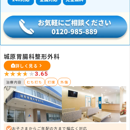
城原胃腸科整形外科
詳しく見る
★★★★★
★★★★★
3.65
治療内容
むち打ち
打撲
外傷
お子さまからご年配の方まで幅広く対応