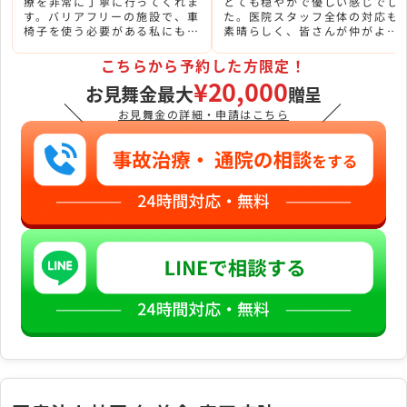
療を非常に丁寧に行ってくれま
とても穏やかで優しい感じでし
す。バリアフリーの施設で、車
た。医院スタッフ全体の対応も
椅子を使う必要がある私にも移
素晴らしく、皆さんが仲がよく
動がしやすく、これは本当にあ
てフレンドリーでした。
りがたかったです。
こちらから予約した方限定！
¥20,000
お見舞金最大
贈呈
＼
／
お見舞金の詳細・申請はこちら