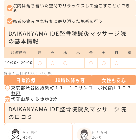
院内は落ち着いた空間でリラックスして過ごすことができ
る
患者の痛みや気持ちに寄り添った施術を行う
DAIKANYAMA IDE整骨院鍼灸マッサージ院
の基本情報
診療時間
月
火
水
木
金
土
日
祝
◯
◯
◯
ー
◯
◯
◯
ー
10:00〜20:00
備考：土日は10:00〜18:00
日曜診療
19時以降も可
女性も安心
東京都渋谷区猿楽町１１ー１０サンコーポ代官山１０３
参照
代官山駅から徒歩3分
DAIKANYAMA IDE整骨院鍼灸マッサージ院
の口コミ
Y / 男性
H / 女性
40代
20代