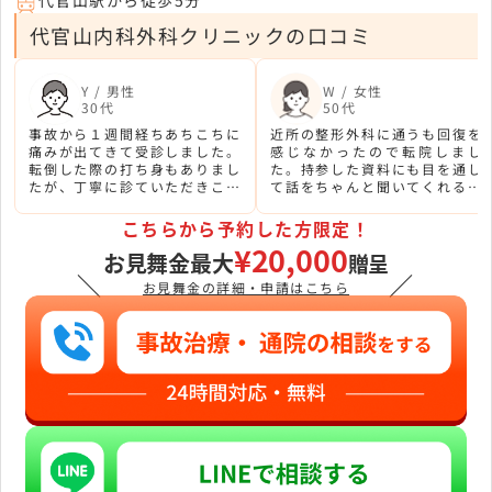
代官山内科外科クリニックの口コミ
Y / 男性
W / 女性
30代
50代
事故から１週間経ちあちこちに
近所の整形外科に通うも回復を
痛みが出てきて受診しました。
感じなかったので転院しまし
転倒した際の打ち身もありまし
た。持参した資料にも目を通し
たが、丁寧に診ていただきこれ
て話をちゃんと聞いてくれる先
からの治療について相談できて
生でホッとしました。これから
良かったです。
お世話になります。
こちらから予約した方限定！
¥20,000
お見舞金最大
贈呈
＼
／
お見舞金の詳細・申請はこちら