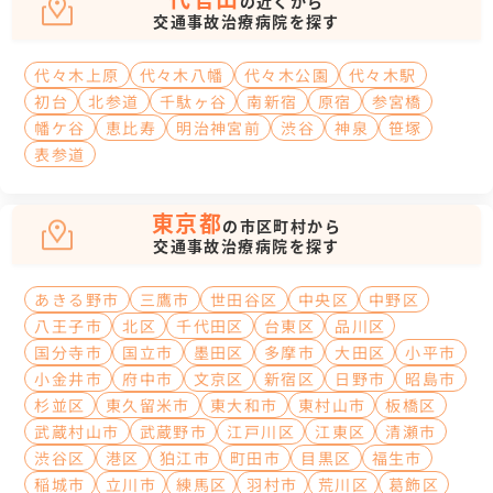
の近くから
交通事故治療病院を探す
代々木上原
代々木八幡
代々木公園
代々木駅
初台
北参道
千駄ヶ谷
南新宿
原宿
参宮橋
幡ケ谷
恵比寿
明治神宮前
渋谷
神泉
笹塚
表参道
東京都
の市区町村から
交通事故治療病院を探す
あきる野市
三鷹市
世田谷区
中央区
中野区
八王子市
北区
千代田区
台東区
品川区
国分寺市
国立市
墨田区
多摩市
大田区
小平市
小金井市
府中市
文京区
新宿区
日野市
昭島市
杉並区
東久留米市
東大和市
東村山市
板橋区
武蔵村山市
武蔵野市
江戸川区
江東区
清瀬市
渋谷区
港区
狛江市
町田市
目黒区
福生市
稲城市
立川市
練馬区
羽村市
荒川区
葛飾区