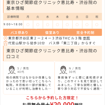
東京ひざ関節症クリニック恵比寿・渋谷院の
基本情報
診療時間
月
火
水
木
金
土
日
祝
◯
◯
◯
◯
◯
◯
◯
◯
9:00〜18:00
バス停あり
個室あり
完全予約制
東京都渋谷区東２ー２４ー３渋谷THビル３階
参照
代官山駅から徒歩10分 バス停「東二丁目」からすぐ
東京ひざ関節症クリニック恵比寿・渋谷院の
口コミ
S / 男性
N / 男性
40代
30代
他の病院ではなかなか改善しな
事故後ずっと膝に違和感があ
かったので思い切ってこちらへ
り、このサイトを見て受診して
転院。半月板の一部が損傷して
みました。丁寧な説明と優しい
いることが判明し治療をしたと
寄り添う対応で不安なく通院で
ころ、みるみる良くなりまし
きています。膝に不安がある
た！趣味のゴルフも楽しめるよ
方、オススメです。
こちらから予約した方限定！
うになり感謝でいっぱいです。
¥20,000
お見舞金最大
贈呈