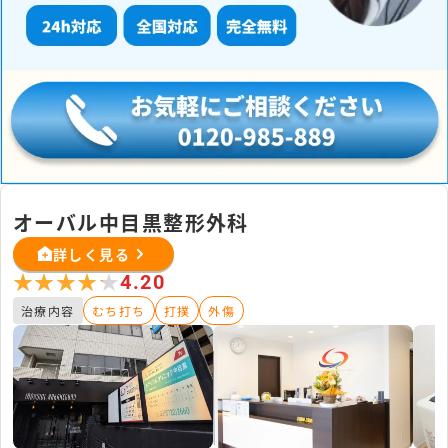
オーバル中目黒整形外科
詳しく見る
★★★★★
★★★★★
4.20
治療内容
むち打ち
打撲
外傷