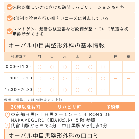
来院が難しい方に向けた訪問リハビリテーションも可能
3部制で診察を行い幅広いニーズに対応している
レントゲン、超音波検査器など設備が整っていて敏速な初
期診断ができる
オーバル中目黒整形外科の基本情報
診療時間
月
火
水
木
金
土
日
祝
◯
◯
◯
◯
◯
◯
ー
ー
8:30〜11:30
◯
◯
◯
◯
◯
◯
ー
ー
13:00〜16:00
◯
◯
◯
◯
◯
ー
ー
ー
17:30〜20:30
備考：初診の方は20時までに来院
20時以降も可
リハビリ可
予約制
東京都目黒区上目黒２ー１５ー１４IRONSIDE
NAKAMEGURO（旧AKビル）５階
参照
代官山駅から車で4分 中目黒駅から徒歩3分
オーバル中目黒整形外科の口コミ