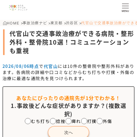
MENU
事故治療ナビ
東京都
渋谷区
代官山で交通事故治療ができ
HOME
>
>
>
>
代官山で交通事故治療ができる病院・整形
外科・整骨院10選！コミュニケーション
も重視
2026/08/06時点
で
代官山
には
10
件の整骨院や整形外科があり
ます。各病院の詳細や口コミなどからむち打ちや打撲・外傷の
治療に最適な通院先を見つけられます。
あなたにぴったりの通院先が
1分でわかる！
1.事故後どんな症状がありますか？(複数選
択)
むち打ち
捻挫
痺れ
打撲
外傷
次へ