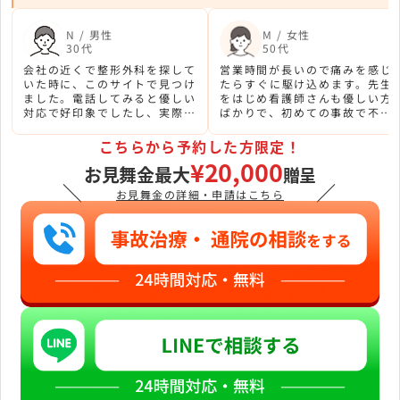
N / 男性
M / 女性
30代
50代
会社の近くで整形外科を探して
営業時間が長いので痛みを感じ
いた時に、このサイトで見つけ
たらすぐに駆け込めます。先生
ました。電話してみると優しい
をはじめ看護師さんも優しい方
対応で好印象でしたし、実際に
ばかりで、初めての事故で不安
来院しても同じく丁寧な感じで
な気持ちを支えてもらいまし
した。これからしばらく通院す
た。ありがとうございました。
こちらから予約した方限定！
ることになりそうです。
¥20,000
お見舞金最大
贈呈
＼
／
お見舞金の詳細・申請はこちら