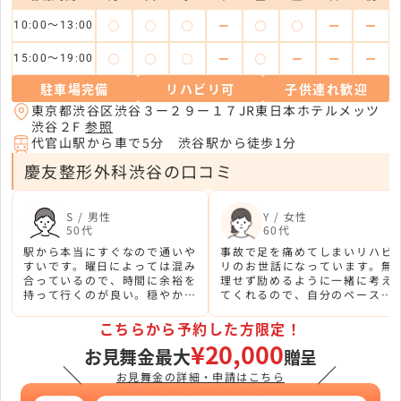
◯
◯
◯
ー
◯
◯
ー
ー
10:00〜13:00
◯
◯
◯
ー
◯
ー
ー
ー
15:00〜19:00
駐車場完備
リハビリ可
子供連れ歓迎
東京都渋谷区渋谷３ー２９ー１７JR東日本ホテルメッツ
渋谷２F
参照
代官山駅から車で5分 渋谷駅から徒歩1分
慶友整形外科渋谷の口コミ
S / 男性
Y / 女性
50代
60代
駅から本当にすぐなので通いや
事故で足を痛めてしまいリハビ
すいです。曜日によっては混み
リのお世話になっています。無
合っているので、時間に余裕を
理せず励めるように一緒に考え
持って行くのが良い。穏やかな
てくれるので、自分のペースで
先生で話しやすいし、治療の効
頑張れています。スタッフさん
果も感じられます。
たちはいつも親切にしてくれま
こちらから予約した方限定！
す。
¥20,000
お見舞金最大
贈呈
＼
／
お見舞金の詳細・申請はこちら