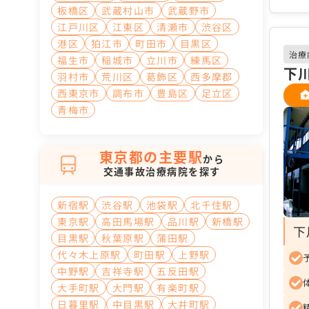
板橋区
武蔵村山市
武蔵野市
江戸川区
江東区
清瀬市
渋谷区
港区
狛江市
町田市
目黒区
治療
福生市
稲城市
立川市
練馬区
下
羽村市
荒川区
葛飾区
西多摩郡
西東京市
調布市
豊島区
足立区
青梅市
東京都の主要駅
から
交通事故治療病院を探す
新宿駅
渋谷駅
池袋駅
北千住駅
東京駅
高田馬場駅
品川駅
新橋駅
下
目黒駅
秋葉原駅
蒲田駅
代々木上原駅
町田駅
上野駅
中野駅
吉祥寺駅
五反田駅
大手町駅
大門駅
有楽町駅
日暮里駅
中目黒駅
大井町駅