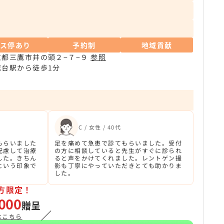
バス停あり
予約制
地域貢献
京都三鷹市井の頭２−７−９
参照
鷹台駅から徒歩1分
C / 女性 / 40代
もらいました
足を痛めて急患で診てもらいました。受付
配慮して治療
の方に相談していると先生がすぐに診られ
した。きちん
ると声をかけてくれました。レントゲン撮
という印象で
影も丁寧にやっていただきとても助かりま
した。
方限定！
000
贈呈
／
はこちら