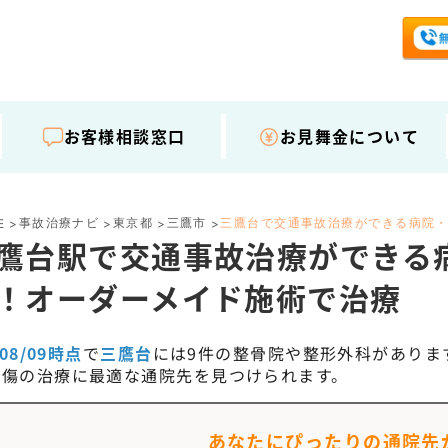
お客様相談窓口
お見舞金について
事故治療ナビ
東京都
三鷹市
三鷹台で交通事故治療ができる病院
E
>
>
>
>
鷹台駅で交通事故治療ができる
！オーダーメイド施術で治療
/08/09時点
で
三鷹台
には
9
件の整骨院や整形外科がありま
外傷の治療に最適な通院先を見つけられます。
あなたにぴったりの通院先