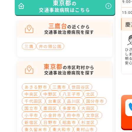
東京都
の
9:00
交通事故病院はこちら
15:0
慶
三鷹台
の近くから
交通事故治療病院を探す
三鷹
井の頭公園
ひ
し
明
安
東京都
の市区町村から
交通事故治療病院を探す
あきる野市
三鷹市
世田谷区
中央区
中野区
八王子市
北区
千代田区
台東区
品川区
国分寺市
国立市
墨田区
多摩市
大田区
小平市
小金井市
府中市
文京区
新宿区
日野市
昭島市
杉並区
東久留米市
東大和市
東村山市