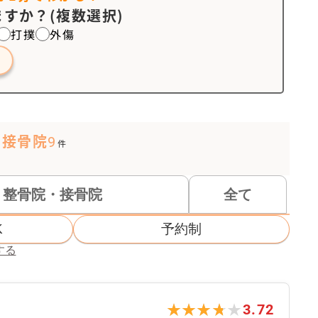
すか？(複数選択)
打撲
外傷
・接骨院
9
件
整骨院・接骨院
全て
K
予約制
する
★★★★★
★★★★★
3.72