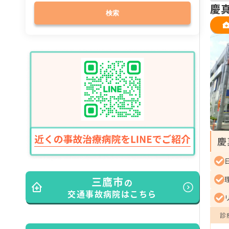
慶
検索
慶
三鷹市
の
交通事故病院はこちら
診