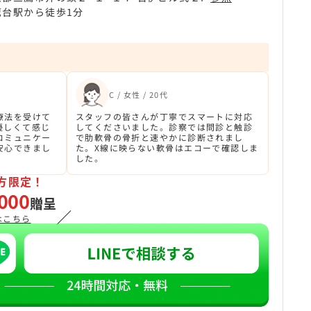
鷹台駅から徒歩1分
C / 女性 / 20代
療法を受けて
スタッフの皆さんが丁寧でスマートに対応
優しくて感じ
してくださいました。診察では問診と触診
コミュニケー
で肋軟骨の骨折と速やかに診断されまし
安心できまし
た。X線に映らない軟骨はエコーで確認しま
した。
方限定！
000
贈呈
／
はこちら