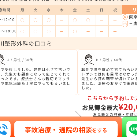
療時間
月
火
水
木
金
土
日
祝
東
◯
◯
◯
ー
◯
◯
ー
ー
～12:00
三
◯
◯
◯
ー
◯
ー
ー
ー
0～19:00
川整形外科の口コミ
A / 男性 / 30代
B / 男性 / 40代
痛で受診しました。建物は小さて古いで
転倒で膝を痛めて診てもらい
が、先生方も親身になって応じてくれて
トゲンでは何も異常はなかっ
かったです。療法士さんも親切でマッサ
先生から膝の靭帯が切れてい
ジや電気治療も丁寧にやってもらいまし
ました。治療のおかげで後遺
。
した。
こちらから予約した
¥20,
お見舞金最大
＼
お見舞金の詳細・申請