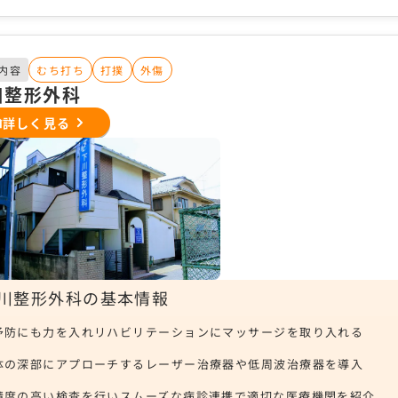
内容
むち打ち
打撲
外傷
川整形外科
詳しく見る
川整形外科の基本情報
予防にも力を入れリハビリテーションにマッサージを取り入れる
体の深部にアプローチするレーザー治療器や低周波治療器を導入
精度の高い検査を行いスムーズな病診連携で適切な医療機関を紹介