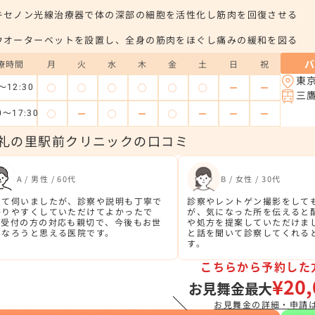
キセノン光線治療器で体の深部の細胞を活性化し筋肉を回復させる
ウオーターベットを設置し、全身の筋肉をほぐし痛みの緩和を図る
療時間
月
火
水
木
金
土
日
祝
東
◯
◯
◯
◯
◯
◯
ー
ー
～12:30
三
◯
ー
◯
ー
◯
ー
ー
ー
0～17:30
礼の里駅前クリニックの口コミ
A / 男性 / 60代
B / 女性 / 30代
めて伺いましたが、診察や説明も丁寧で
診察やレントゲン撮影をして
かりやすくしていただけてよかったで
が、気になった所を伝えると
。受付の方の対応も親切で、今後もお世
や処方を提案していただけま
になろうと思える医院です。
と話を聞いて診察してくれる
す。
こちらから予約した
¥20,
お見舞金最大
＼
お見舞金の詳細・申請