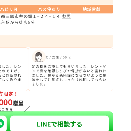
リハビリ可
バス停あり
地域貢献
京都三鷹市井の頭１−２４−１４
参照
鷹台駅から徒歩5分
C / 女性 / 50代
ました。レン
足の指を治療してもらいました。レントゲ
たのですが、
ンで骨を確認しひびや骨折がないと言われ
ると診断され
ました。傷から感染症にならないように処
症なく治りま
置をして注意点もしっかり説明してもらい
ました。
方限定！
000
贈呈
／
はこちら