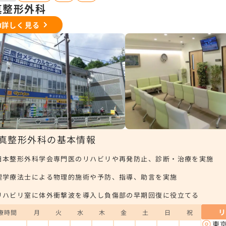
真整形外科
詳しく見る
真整形外科の基本情報
日本整形外科学会専門医のリハビリや再発防止、診断・治療を実施
理学療法士による物理的施術や予防、指導、助言を実施
リハビリ室に体外衝撃波を導入し負傷部の早期回復に役立てる
療時間
月
火
水
木
金
土
日
祝
東