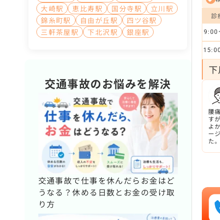
大崎駅
恵比寿駅
国分寺駅
立川駅
診
錦糸町駅
自由が丘駅
四ツ谷駅
三軒茶屋駅
下北沢駅
銀座駅
9:00
15:0
下
交通事故のお悩みを解決
腰
す
よ
ー
た
交通事故で仕事を休んだらお金はど
うなる？休める日数とお金の受け取
り方