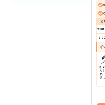
診
9:00
16:0
牟
初
わ
す
話