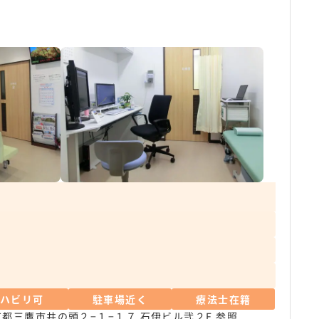
リハビリ可
駐車場近く
療法士在籍
京都三鷹市井の頭２−１−１７ 石伊ビル弐２F
参照