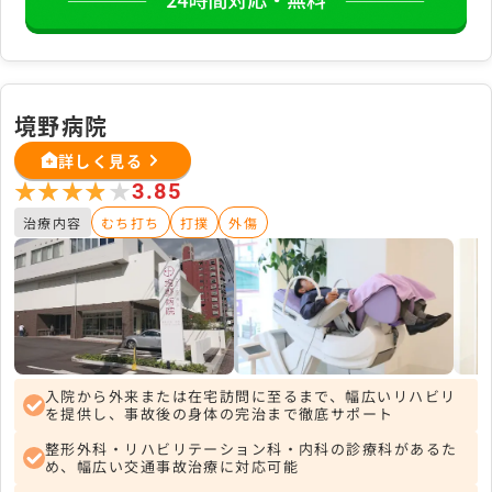
境野病院
詳しく見る
★★★★★
★★★★★
3.85
治療内容
むち打ち
打撲
外傷
入院から外来または在宅訪問に至るまで、幅広いリハビリ
を提供し、事故後の身体の完治まで徹底サポート
整形外科・リハビリテーション科・内科の診療科があるた
め、幅広い交通事故治療に対応可能