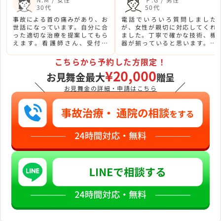
30代
50代
事故による首の痛みがあり、お
電話でいろいろ質問しました
世話になっています。自分に合
が、女性が親切に対応してくれ
った適切な治療を提案してもら
ました。丁寧で確かな技術、機
えます。看護師さん、受付の
器が揃っていると思います。学
方、リハビリの方も大変感じが
生さん、社会人向けに15時診療
良かったです。
開始から夜まではありがたいで
こちらから予約した方限定！
す。
¥20,000
お見舞金最大
贈呈
＼
／
お見舞金の詳細・申請はこちら