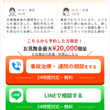
M.M / 男性
N.N / 女性
40代
30代
交通事故後の通院先としてこち
事故でむちうちになり、リハビ
らを選びました。整形外科と内
リ目的で通い始めました。新し
科が揃っており、体全体の状態
い施設でリハビリ設備も整って
を見ながら治療していただける
おり、スタッフの対応も親切で
点が安心でした。
通いやすい雰囲気です。
こちらから予約した方限定！
¥20,000
お見舞金最大
贈呈
＼
／
お見舞金の詳細・申請はこちら