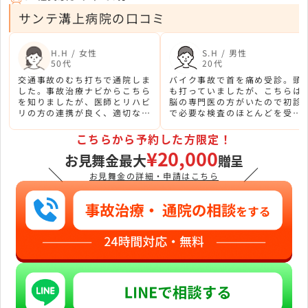
サンテ溝上病院の口コミ
H.H / 女性
S.H / 男性
50代
20代
交通事故のむち打ちで通院しま
バイク事故で首を痛め受診。頭
した。事故治療ナビからこちら
も打っていましたが、こちらは
を知りましたが、医師とリハビ
脳の専門医の方がいたので初診
リの方の連携が良く、適切な治
で必要な検査のほとんどを受け
療で安心して通えました。スタ
ることができました。保険の説
ッフの対応も親切でした。
明も丁寧で分かりやすかったで
こちらから予約した方限定！
す。
¥20,000
お見舞金最大
贈呈
＼
／
お見舞金の詳細・申請はこちら