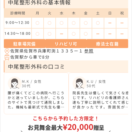
中尾整形外科の基本情報
診療時間
月
火
水
木
金
土
日
祝
◯
◯
◯
◯
◯
◯
ー
ー
9:00～12:30
◯
◯
ー
◯
◯
ー
ー
ー
14:30〜18:00
駐車場完備
リハビリ可
療法士在籍
佐賀県佐賀市兵庫町渕１３３５ー１
参照
佐賀駅から車で8分
中尾整形外科の口コミ
M.K / 女性
K.U / 女性
30代
50代
腰が痛くてどこの病院へ行こう
院長先生は優しくて気さくな感
かと迷っていましたが、こちら
じです。リハビリの看護師さん
のサイトで見つけて通院しまし
達も丁寧に説明してくれて感じ
た。機械も最新式で先生も優し
が良かったです。雰囲気が良
く、こちらの病院を選んで正解
く、初めての方でも通いやすい
でした。信頼できるクリニック
と思います。
こちらから予約した方限定！
です。
¥20,000
お見舞金最大
贈呈