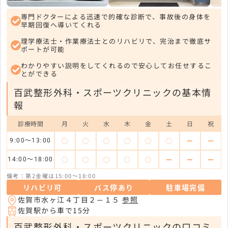
専門ドクターによる迅速で的確な診断で、事故後の身体を
早期回復へ導いてくれる
理学療法士・作業療法士とのリハビリで、完治まで徹底サ
ポートが可能
わかりやすい説明をしてくれるので安心してお任せするこ
とができる
百武整形外科・スポーツクリニックの基本情
報
診療時間
月
火
水
木
金
土
日
祝
◯
◯
◯
◯
◯
◯
ー
ー
9:00〜13:00
◯
◯
◯
◯
◯
ー
ー
ー
14:00〜18:00
備考：第2金曜は15:00～18:00
リハビリ可
バス停あり
駐車場完備
佐賀市水ヶ江４丁目２－１５
参照
佐賀駅から車で15分
百武整形外科・スポーツクリニックの口コミ