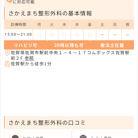
に対応可能
さかえまち整形外科の基本情報
診療時間
月
火
水
木
金
土
日
祝
◯
◯
◯
◯
◯
ー
ー
ー
15:00〜21:00
リハビリ可
20時以降も可
療法士在籍
佐賀県佐賀市駅前中央１－４－１７コムボックス佐賀駅
前２F
参照
佐賀駅から徒歩1分
さかえまち整形外科の口コミ
N.M / 女性
Ｆ.G / 男性