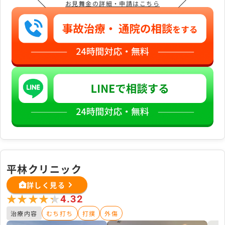
＼
／
お見舞金の詳細・申請はこちら
平林クリニック
詳しく見る
★★★★★
★★★★★
4.32
治療内容
むち打ち
打撲
外傷