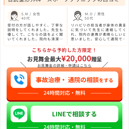
S.M / 女性
Ｍ.O / 男性
40代
50代
受付の方が話しやすく、丁寧な
リハビリの担当者が身体の異変
説明をしてくれました。先生も
に気づいて先生に連絡してく
優しくて、こちらの話をよく聞
れ、院内の連携が素晴らしいと
いてくれました。院内も清潔感
思いました。安心して通院でき
があって快適に過ごせました。
る病院です。最近患者さんが多
くなって大変だと思いますが、
こちらから予約した方限定！
スタッフのみなさん頑張ってく
¥20,000
お見舞金最大
ださい。
贈呈
＼
／
お見舞金の詳細・申請はこちら