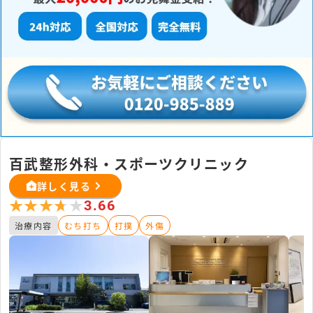
百武整形外科・スポーツクリニック
詳しく見る
★★★★★
★★★★★
3.66
治療内容
むち打ち
打撲
外傷