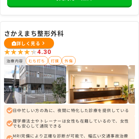
さかえまち整形外科
詳しく見る
★★★★★
★★★★★
4.30
治療内容
むち打ち
打撲
外傷
日中忙しい方の為に、夜間に特化した診療を提供している
理学療法士やトレーナーは女性も在籍しているので、女性
でも安心して通院できる
MRI完備により正確な診断が可能で、幅広い交通事故治療