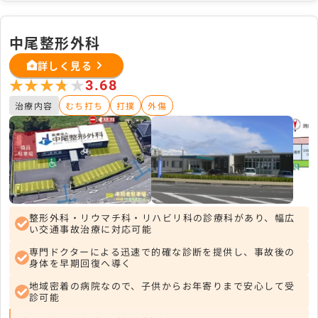
中尾整形外科
詳しく見る
★★★★★
★★★★★
3.68
治療内容
むち打ち
打撲
外傷
整形外科・リウマチ科・リハビリ科の診療科があり、幅広
い交通事故治療に対応可能
専門ドクターによる迅速で的確な診断を提供し、事故後の
身体を早期回復へ導く
地域密着の病院なので、子供からお年寄りまで安心して受
診可能