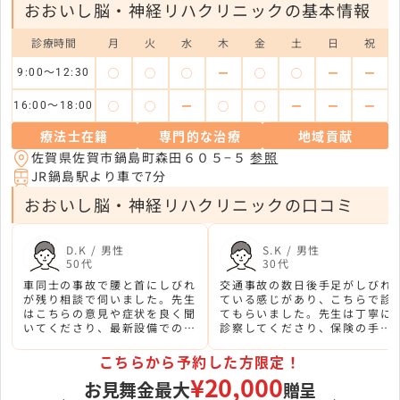
おおいし脳・神経リハクリニックの基本情報
診療時間
月
火
水
木
金
土
日
祝
◯
◯
◯
ー
◯
◯
ー
ー
9:00～12:30
◯
◯
ー
◯
◯
ー
ー
ー
16:00～18:00
療法士在籍
専門的な治療
地域貢献
佐賀県佐賀市鍋島町森田６０５−５
参照
JR鍋島駅より車で7分
おおいし脳・神経リハクリニックの口コミ
D.K / 男性
S.K / 男性
50代
30代
車同士の事故で腰と首にしびれ
交通事故の数日後手足がしびれ
が残り相談で伺いました。先生
ている感じがあり、こちらで診
はこちらの意見や症状を良く聞
てもらいました。先生は丁寧に
いてくださり、最新設備での検
診察してくださり、保険の手続
査とリハビリ体制など施設体制
きや今後の治療方針についても
にも安心感があります。
詳しく教えてくれました。
こちらから予約した方限定！
¥20,000
お見舞金最大
贈呈