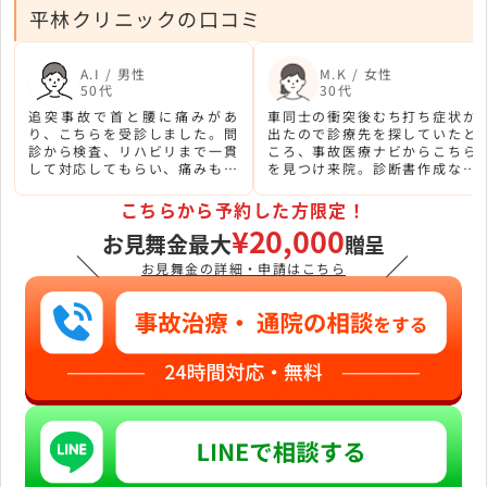
平林クリニックの口コミ
A.I / 男性
M.K / 女性
50代
30代
追突事故で首と腰に痛みがあ
車同士の衝突後むち打ち症状が
り、こちらを受診しました。問
出たので診療先を探していたと
診から検査、リハビリまで一貫
ころ、事故医療ナビからこちら
して対応してもらい、痛みも和
を見つけ来院。診断書作成など
らぎました。保険対応で実費負
事故後の手続きもサポートして
担もありませんでした。
くださり、助かりました。
こちらから予約した方限定！
¥20,000
お見舞金最大
贈呈
＼
／
お見舞金の詳細・申請はこちら