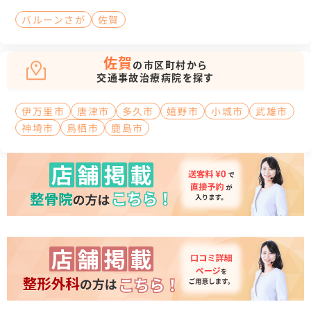
バルーンさが
佐賀
佐賀
の市区町村から
交通事故治療病院を探す
伊万里市
唐津市
多久市
嬉野市
小城市
武雄市
神埼市
鳥栖市
鹿島市