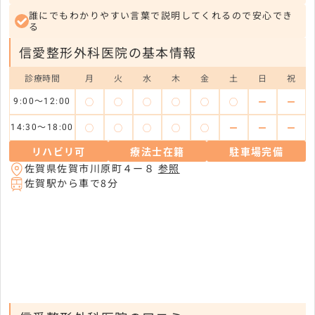
誰にでもわかりやすい言葉で説明してくれるので安心でき
る
信愛整形外科医院の基本情報
診療時間
月
火
水
木
金
土
日
祝
◯
◯
◯
◯
◯
◯
ー
ー
9:00〜12:00
◯
◯
◯
◯
◯
ー
ー
ー
14:30〜18:00
リハビリ可
療法士在籍
駐車場完備
佐賀県佐賀市川原町４ー８
参照
佐賀駅から車で8分