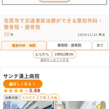
佐賀市で交通事故治療ができる整形外科・
整骨院・接骨院
20
件
2024/11/22 時点
整骨院・接骨院
全て
整形外科・病院
むち打ち
19時以降OK
条件をリセットする
サンテ溝上病院
詳しく見る
★★★★★
★★★★★
3.88
治療内容
むち打ち
打撲
外傷