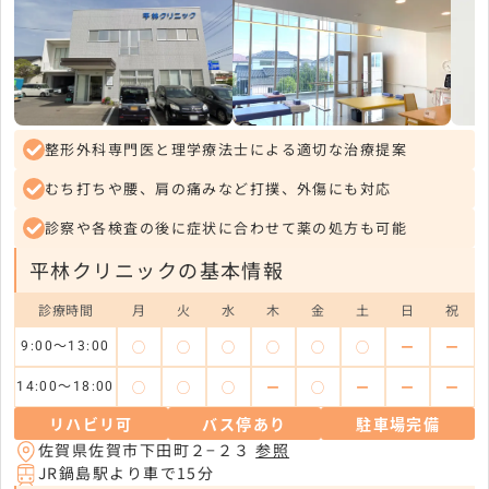
整形外科専門医と理学療法士による適切な治療提案
むち打ちや腰、肩の痛みなど打撲、外傷にも対応
診察や各検査の後に症状に合わせて薬の処方も可能
平林クリニックの基本情報
診療時間
月
火
水
木
金
土
日
祝
◯
◯
◯
◯
◯
◯
ー
ー
9:00～13:00
◯
◯
◯
ー
◯
ー
ー
ー
14:00～18:00
リハビリ可
バス停あり
駐車場完備
佐賀県佐賀市下田町２−２３
参照
JR鍋島駅より車で15分