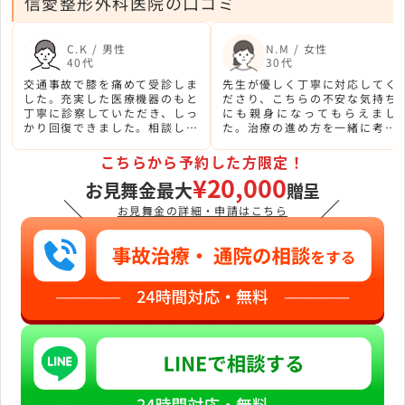
信愛整形外科医院の口コミ
C.K / 男性
N.M / 女性
40代
30代
交通事故で膝を痛めて受診しま
先生が優しく丁寧に対応してく
した。充実した医療機器のもと
ださり、こちらの不安な気持ち
丁寧に診察していただき、しっ
にも親身になってもらえまし
かり回復できました。相談しや
た。治療の進め方を一緒に考え
すい先生で通いやすい雰囲気の
てもらえる点が信頼できまし
院です。
た。
こちらから予約した方限定！
¥20,000
お見舞金最大
贈呈
＼
／
お見舞金の詳細・申請はこちら