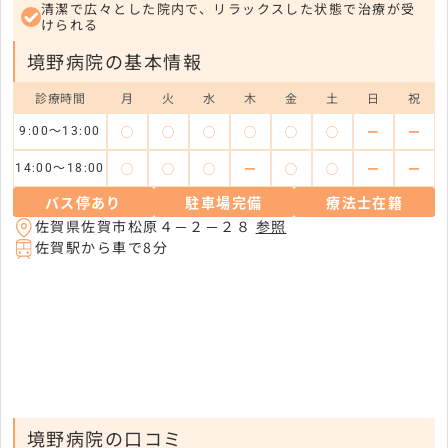
清潔で広々とした院内で、リラックスした状態で治療が受
けられる
境野病院の基本情報
診療時間
月
火
水
木
金
土
日
祝
◯
◯
◯
◯
◯
◯
ー
ー
9:00～13:00
◯
◯
◯
ー
◯
◯
ー
ー
14:00～18:00
バス停あり
駐車場完備
療法士在籍
佐賀県佐賀市松原４－２－２８
参照
佐賀駅から車で8分
境野病院の口コミ