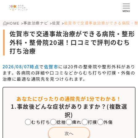
MENU
事故治療ナビ
佐賀
佐賀市で交通事故治療ができる病院・
HOME
>
>
>
佐賀市で交通事故治療ができる病院・整形
外科・整骨院20選！口コミで評判のむち
打ち治療
2026/08/07時点
で
佐賀市
には
20
件の整骨院や整形外科があり
ます。各病院の詳細や口コミなどからむち打ちや打撲・外傷の
治療に最適な通院先を見つけられます。
あなたにぴったりの通院先が
1分でわかる！
1.事故後どんな症状がありますか？(複数選
択)
むち打ち
捻挫
痺れ
打撲
外傷
次へ