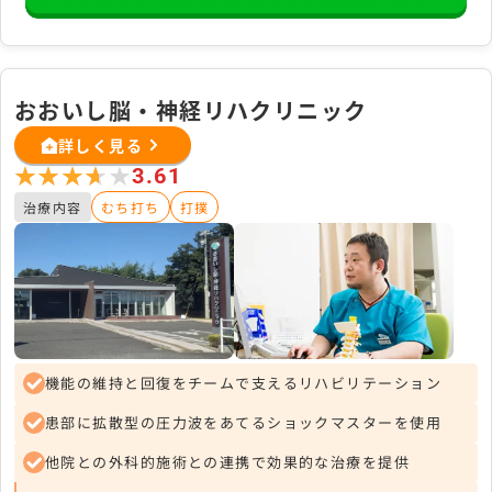
おおいし脳・神経リハクリニック
詳しく見る
★★★★★
★★★★★
3.61
治療内容
むち打ち
打撲
機能の維持と回復をチームで支えるリハビリテーション
患部に拡散型の圧力波をあてるショックマスターを使用
他院との外科的施術との連携で効果的な治療を提供