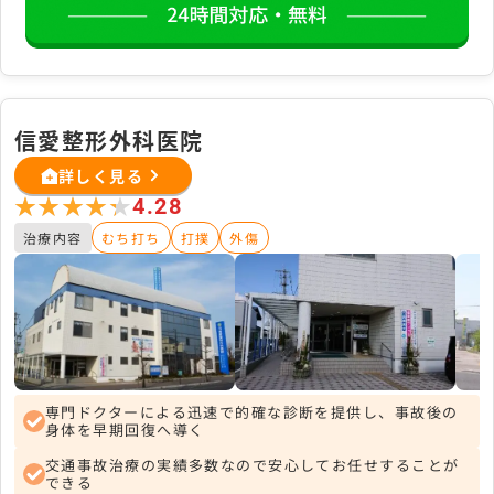
信愛整形外科医院
詳しく見る
★★★★★
★★★★★
4.28
治療内容
むち打ち
打撲
外傷
専門ドクターによる迅速で的確な診断を提供し、事故後の
身体を早期回復へ導く
交通事故治療の実績多数なので安心してお任せすることが
できる