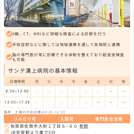
X線、CT、MRIなど詳細な検査による診断を行う
手術症例などに関しては地域連携を通して各病院と連携
脳の専門医が常に診療できる体制を整えており超音波検査
も可能
サンテ溝上病院の基本情報
診療時間
月
火
水
木
金
土
日
祝
◯
◯
◯
◯
◯
◯
ー
ー
8:30~12:00
◯
◯
◯
◯
◯
ー
ー
ー
13:30~17:30
備考：土曜の午前診療は8:30~12:30
リハビリ可
入院可
専門的な治療
佐賀県佐賀市大財１丁目６−６０
参照
JR佐賀駅より車で5分