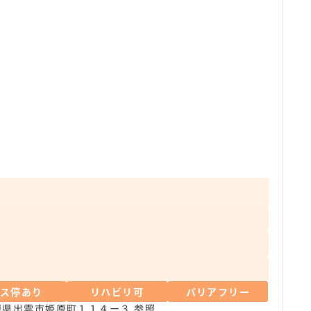
バス停あり
リハビリ可
バリアフリー
根県出雲市姫原町１１４ー３
参照