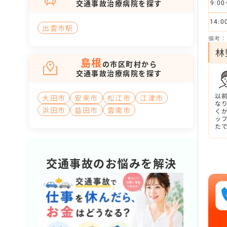
交通事故治療病院を探す
9:00
14:0
出雲市駅
備考：
林
島根
の市区町村から
交通事故治療病院を探す
以
大田市
安来市
松江市
江津市
な
浜田市
益田市
雲南市
く
ッ
た
交通事故のお悩みを解決