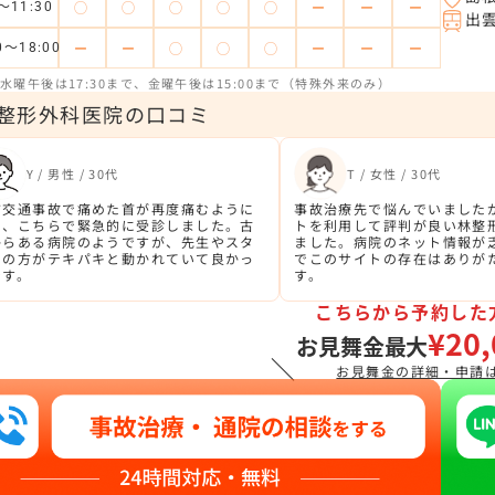
◯
◯
◯
◯
◯
ー
ー
ー
～11:30
出
ー
ー
◯
◯
◯
ー
ー
ー
0～18:00
水曜午後は17:30まで、金曜午後は15:00まで（特殊外来のみ）
整形外科医院の口コミ
Y / 男性 / 30代
T / 女性 / 30代
前交通事故で痛めた首が再度痛むように
事故治療先で悩んでいました
り、こちらで緊急的に受診しました。古
トを利用して評判が良い林整
からある病院のようですが、先生やスタ
ました。病院のネット情報が
フの方がテキパキと動かれていて良かっ
でこのサイトの存在はありが
です。
す。
こちらから予約した
¥20,
お見舞金最大
＼
お見舞金の詳細・申請