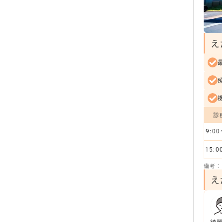
え
診
9:00
15:0
備考：
え
綺