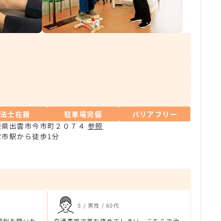
療法士在籍
駐車場完備
バリアフリー
根県出雲市今市町２０７４
参照
雲市駅から徒歩1分
S / 男性 / 60代
評判を聞いた
交通事故で首を痛めてしまい、こちらで治