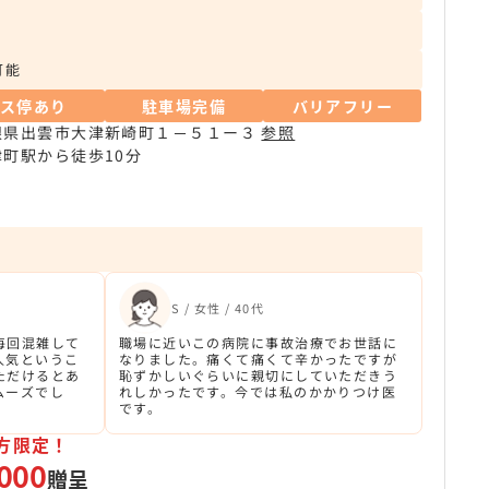
可能
バス停あり
駐車場完備
バリアフリー
根県出雲市大津新崎町１－５１ー３
参照
津町駅から徒歩10分
S / 女性 / 40代
毎回混雑して
職場に近いこの病院に事故治療でお世話に
人気というこ
なりました。痛くて痛くて辛かったですが
ただけるとあ
恥ずかしいぐらいに親切にしていただきう
ムーズでし
れしかったです。今では私のかかりつけ医
です。
方限定！
000
贈呈