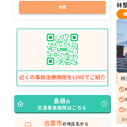
林
検索
林
島根
の
交通事故病院はこちら
診
出雲市
の地区名から