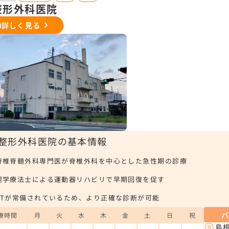
整形外科医院
詳しく見る
整形外科医院の基本情報
脊椎脊髄外科専門医が脊椎外科を中心とした急性期の診療
理学療法士による運動器リハビリで早期回復を促す
CTが常備されているため、より正確な診断が可能
療時間
月
火
水
木
金
土
日
祝
島