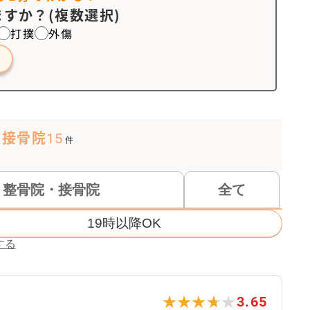
すか？(複数選択)
打撲
外傷
・接骨院
15
件
整骨院・接骨院
全て
19時以降OK
する
★★★★★
★★★★★
3.65