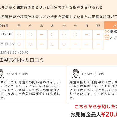
天井が高く開放感のあるリハビリ室で丁寧な指導を受けられる
骨密度検査や超音波検査などの機器を完備しているため正確な診断が
療時間
月
火
水
木
金
土
日
祝
島
◯
◯
ー
◯
◯
◯
ー
ー
～12:30
大
◯
◯
ー
◯
◯
ー
ー
ー
0～18:30
曜は8:30～13:00
田整形外科の口コミ
Y / 男性 / 50代
F / 男性 / 30代
のサイトから電話での問い合わせをしま
完治目指して通院中ですが、
た。対応がスムーズですぐに予約してく
いるのが難点です。それだけ
さいました。受診した先のこの病院はと
とですがもう少し改善してい
もおしゃれで待合室の薪暖炉には感激し
りがたいです。リハビリはス
した。
た。
こちらから予約した
¥20,
お見舞金最大