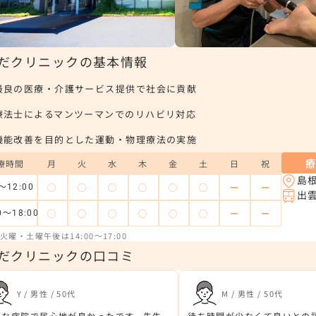
だクリニックの基本情報
最良の医療・介護サービス提供で社会に貢献
療法士によるマンツーマンでのリハビリ対応
機能改善を目的とした運動・物理療法の実施
療時間
月
火
水
木
金
土
日
祝
島
◯
◯
◯
◯
◯
◯
ー
ー
～12:00
出
◯
◯
◯
◯
◯
◯
ー
ー
0～18:00
火曜・土曜午後は14:00～17:00
だクリニックの口コミ
Y / 男性 / 50代
M / 男性 / 50代
麗な病院で居心地が良かったです。先生
待ち時間が少なくて良いとの