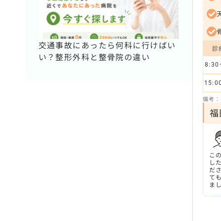
交通事故にあったら何科に行けばい
診
い？整形外科と整骨院の違い
8:30
15:0
備考：土
福
こ
し
だ
て
ま