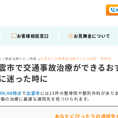
お客様相談窓口
お見舞金について
事故治療ナビ
島根
出雲市で交通事故治療ができる病院・整骨院
E
>
>
>
雲市で交通事故治療ができるお
に迷った時に
/08/08時点
で
出雲市
には
15
件の整骨院や整形外科があり
外傷の治療に最適な通院先を見つけられます。
あなたにぴったりの通院先