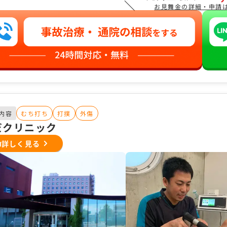
＼
お見舞金の詳細・申請
内容
むち打ち
打撲
外傷
だクリニック
詳しく見る