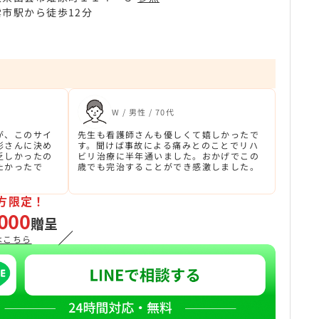
雲市駅から徒歩12分
W / 男性 / 70代
が、このサイ
先生も看護師さんも優しくて嬉しかったで
形さんに決め
す。聞けば事故による痛みとのことでリハ
乏しかったの
ビリ治療に半年通いました。おかげでこの
たかったで
歳でも完治することができ感激しました。
方限定！
000
贈呈
／
はこちら