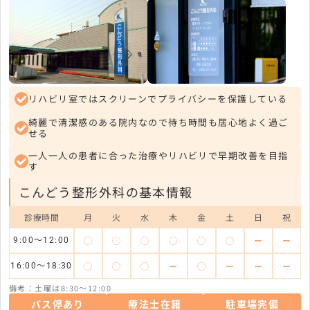
リハビリ室ではスクリーンでプライバシーを保護している
綺麗で清潔感のある院内なので待ち時間も居心地よく過ご
せる
一人一人の患者に合った治療やリハビリで早期改善を目指
す
こんどう整形外科の基本情報
診療時間
月
火
水
木
金
土
日
祝
◯
◯
◯
◯
◯
◯
ー
ー
9:00～12:00
◯
◯
◯
ー
◯
ー
ー
ー
16:00～18:30
備考：土曜は8:30～12:00
バス停あり
療法士在籍
駐車場完備