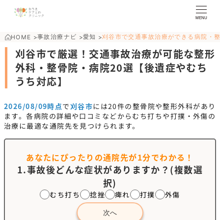
MENU
事故治療ナビ
愛知
刈谷市で交通事故治療ができる病院・
HOME
>
>
>
刈谷市で厳選！交通事故治療が可能な整形
外科・整骨院・病院20選【後遺症やむち
うち対応】
2026/08/09時点
で
刈谷市
には
20
件の整骨院や整形外科があり
ます。各病院の詳細や口コミなどからむち打ちや打撲・外傷の
治療に最適な通院先を見つけられます。
あなたにぴったりの通院先が
1分でわかる！
1.事故後どんな症状がありますか？(複数選
択)
むち打ち
捻挫
痺れ
打撲
外傷
次へ