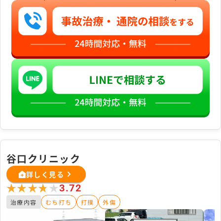
谷口クリニック
詳しく見る
★★★★★
★★★★★
3.72
治療内容
むち打ち
打撲
外傷