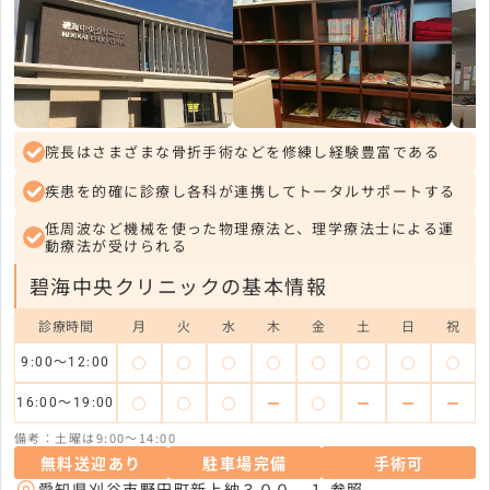
院長はさまざまな骨折手術などを修練し経験豊富である
疾患を的確に診療し各科が連携してトータルサポートする
低周波など機械を使った物理療法と、理学療法士による運
動療法が受けられる
碧海中央クリニックの基本情報
診療時間
月
火
水
木
金
土
日
祝
◯
◯
◯
◯
◯
◯
◯
◯
9:00～12:00
◯
◯
◯
ー
◯
ー
ー
ー
16:00～19:00
備考：土曜は9:00～14:00
無料送迎あり
駐車場完備
手術可
愛知県刈谷市野田町新上納３００－１
参照