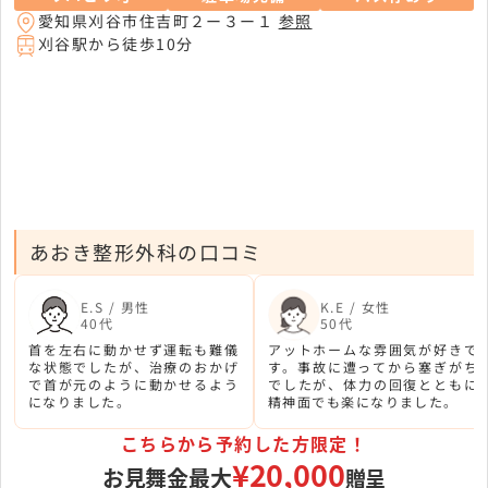
愛知県刈谷市住吉町２ー３ー１
参照
刈谷駅から徒歩10分
あおき整形外科の口コミ
E.S / 男性
K.E / 女性
40代
50代
首を左右に動かせず運転も難儀
アットホームな雰囲気が好きで
な状態でしたが、治療のおかげ
す。事故に遭ってから塞ぎがち
で首が元のように動かせるよう
でしたが、体力の回復とともに
になりました。
精神面でも楽になりました。
こちらから予約した方限定！
¥20,000
お見舞金最大
贈呈