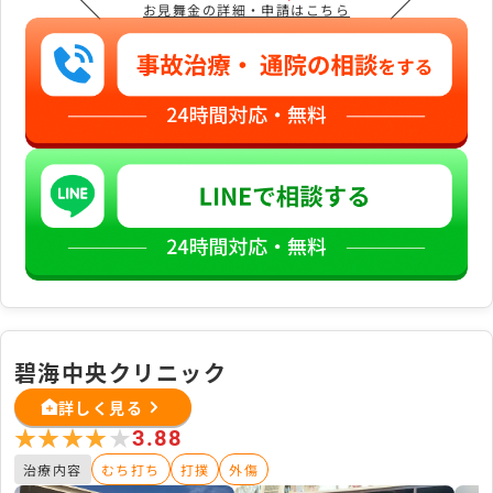
＼
／
お見舞金の詳細・申請はこちら
碧海中央クリニック
詳しく見る
★★★★★
★★★★★
3.88
治療内容
むち打ち
打撲
外傷