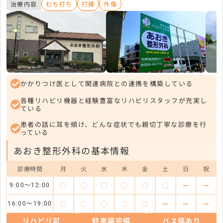
治療内容
むち打ち
打撲
外傷
かかりつけ医として関連病院との連携を構築している
各種リハビリ機器と経験豊富なリハビリスタッフが充実し
ている
患者の話に耳を傾け、どんな症状でも親切丁寧な診療を行
っている
あおき整形外科の基本情報
診療時間
月
火
水
木
金
土
日
祝
◯
◯
◯
◯
◯
◯
ー
ー
9:00～12:00
◯
◯
◯
◯
◯
ー
ー
ー
16:00～19:00
リハビリ可
駐車場完備
バス停あり