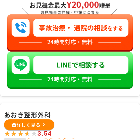
¥20,000
お見舞金最大
贈呈
＼
／
お見舞金の詳細・申請はこちら
あおき整形外科
詳しく見る
★★★★★
★★★★★
3.54