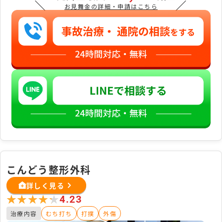
＼
／
お見舞金の詳細・申請はこちら
こんどう整形外科
詳しく見る
★★★★★
★★★★★
4.23
治療内容
むち打ち
打撲
外傷