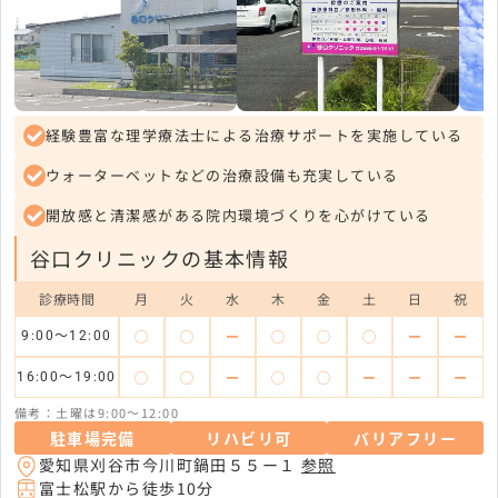
経験豊富な理学療法士による治療サポートを実施している
ウォーターベットなどの治療設備も充実している
開放感と清潔感がある院内環境づくりを心がけている
谷口クリニックの基本情報
診療時間
月
火
水
木
金
土
日
祝
◯
◯
ー
◯
◯
◯
ー
ー
9:00～12:00
◯
◯
ー
◯
◯
ー
ー
ー
16:00～19:00
備考：土曜は9:00～12:00
駐車場完備
リハビリ可
バリアフリー
愛知県刈谷市今川町鍋田５５ー１
参照
富士松駅から徒歩10分