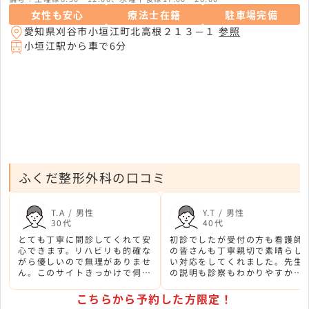
女性も安心
療法士在籍
駐車場完備
愛知県刈谷市小垣江町北高根２１３－１
参照
小垣江駅から車で6分
ふくだ整形外科の口コミ
T.A / 男性
Y.T / 男性
30代
40代
とても丁寧に問診してくれて安
初診でしたが受付の方も看護師
心できます。リハビリも的確な
の皆さんも丁寧親切で素晴らし
がら優しいので無理がありませ
い対応をしてくれました。先生
ん。このサイトきっかけで伺っ
の説明も診察もわかりやすかっ
た病院です。ありがとうござい
たです。
ました。
こちらから予約した方限定！