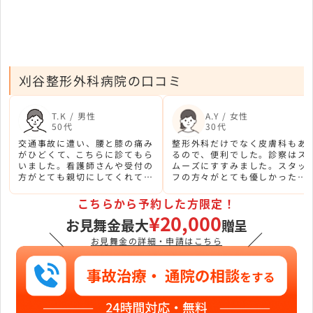
刈谷整形外科病院の口コミ
T.K / 男性
A.Y / 女性
50代
30代
交通事故に遭い、腰と膝の痛み
整形外科だけでなく皮膚科もあ
がひどくて、こちらに診てもら
るので、便利でした。診察はス
いました。看護師さんや受付の
ムーズにすすみました。スタッ
方がとても親切にしてくれて優
フの方々がとても優しかったで
しい方ばかりでした。
す。
こちらから予約した方限定！
¥20,000
お見舞金最大
贈呈
＼
／
お見舞金の詳細・申請はこちら