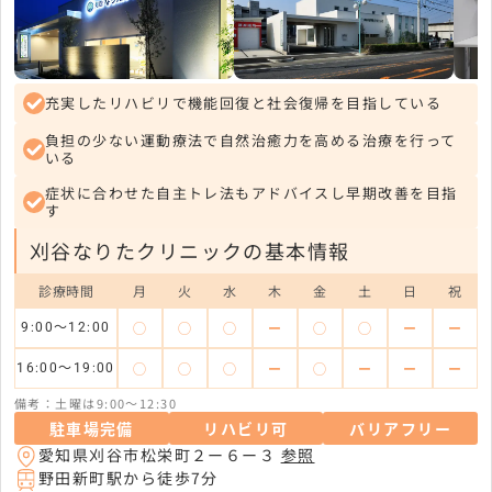
充実したリハビリで機能回復と社会復帰を目指している
負担の少ない運動療法で自然治癒力を高める治療を行って
いる
症状に合わせた自主トレ法もアドバイスし早期改善を目指
す
刈谷なりたクリニックの基本情報
診療時間
月
火
水
木
金
土
日
祝
◯
◯
◯
ー
◯
◯
ー
ー
9:00～12:00
◯
◯
◯
ー
◯
ー
ー
ー
16:00～19:00
備考：土曜は9:00～12:30
駐車場完備
リハビリ可
バリアフリー
愛知県刈谷市松栄町２ー６ー３
参照
野田新町駅から徒歩7分