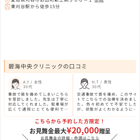
東刈谷駅から徒歩15分
碧海中央クリニックの口コミ
A.Y / 女性
H.T / 男性
30代
30代
事故で肩を痛めてしまいこちら
交通事故で首を痛め、このサイ
を受診しました。先生は丁寧に
トでこちらでの治療を決めまし
対応してくれました。駐車場が
た。色々初めてで不安でした
広くて通院にとても便利でし
が、状態がよくわかるように説
た。
明してくれたので安心できまし
た。
こちらから予約した方限定！
¥20,000
お見舞金最大
贈呈
＼
／
お見舞金の詳細・申請はこちら