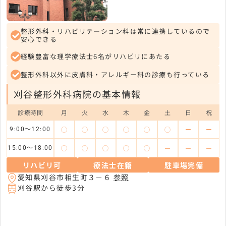
整形外科・リハビリテーション科は常に連携しているので
安心できる
経験豊富な理学療法士6名がリハビリにあたる
整形外科以外に皮膚科・アレルギー科の診療も行っている
刈谷整形外科病院の基本情報
診療時間
月
火
水
木
金
土
日
祝
◯
◯
◯
◯
◯
◯
ー
ー
9:00～12:00
◯
◯
◯
◯
◯
ー
ー
ー
15:00～18:00
リハビリ可
療法士在籍
駐車場完備
愛知県刈谷市相生町３－６
参照
刈谷駅から徒歩3分