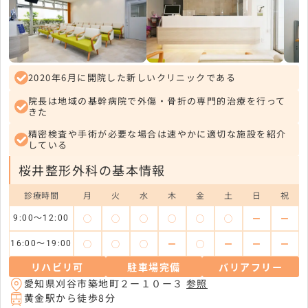
2020年6月に開院した新しいクリニックである
院長は地域の基幹病院で外傷・骨折の専門的治療を行って
きた
精密検査や手術が必要な場合は速やかに適切な施設を紹介
している
桜井整形外科の基本情報
診療時間
月
火
水
木
金
土
日
祝
◯
◯
◯
◯
◯
◯
ー
ー
9:00～12:00
◯
◯
◯
ー
◯
ー
ー
ー
16:00～19:00
リハビリ可
駐車場完備
バリアフリー
愛知県刈谷市築地町２ー１０ー３
参照
黄金駅から徒歩8分