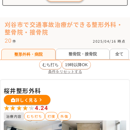
刈谷市で交通事故治療ができる整形外科・
整骨院・接骨院
20
件
2025/04/16 時点
整骨院・接骨院
全て
整形外科・病院
むち打ち
19時以降OK
条件をリセットする
桜井整形外科
詳しく見る
★★★★★
★★★★★
4.24
治療内容
むち打ち
打撲
外傷