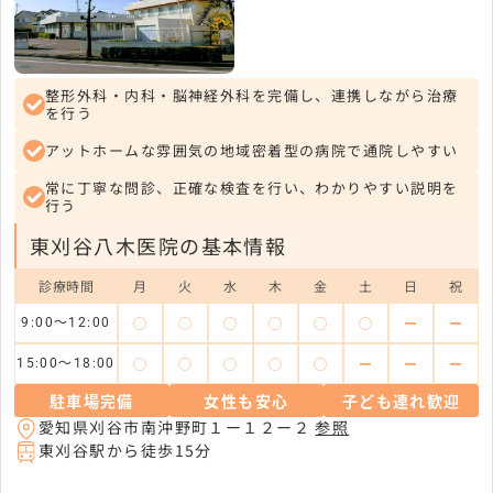
整形外科・内科・脳神経外科を完備し、連携しながら治療
を行う
アットホームな雰囲気の地域密着型の病院で通院しやすい
常に丁寧な問診、正確な検査を行い、わかりやすい説明を
行う
東刈谷八木医院の基本情報
診療時間
月
火
水
木
金
土
日
祝
◯
◯
◯
◯
◯
◯
ー
ー
9:00～12:00
◯
◯
◯
◯
◯
ー
ー
ー
15:00～18:00
駐車場完備
女性も安心
子ども連れ歓迎
愛知県刈谷市南沖野町１ー１２ー２
参照
東刈谷駅から徒歩15分