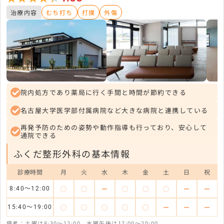
治療内容
むち打ち
打撲
外傷
院内処方であり薬局に行く手間と時間が節約できる
名古屋大学医学部付属病院など大きな病院と連携している
再発予防のための姿勢や動作指導も行っており、安心して
通院できる
ふくだ整形外科の基本情報
診療時間
月
火
水
木
金
土
日
祝
◯
◯
ー
◯
◯
◯
ー
ー
8:40～12:00
◯
◯
◯
◯
◯
ー
ー
ー
15:40～19:00
備考：土曜は8:30～12:00、水曜午後は17:00～20:00