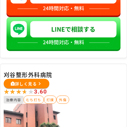
刈谷整形外科病院
詳しく見る
★★★★★
★★★★★
3.60
治療内容
むち打ち
打撲
外傷