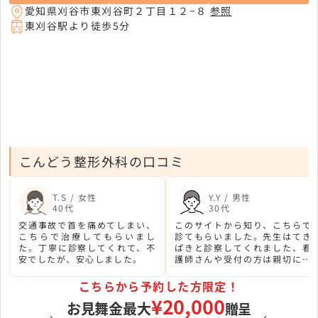
愛知県刈谷市東刈谷町２丁目１２−８
参照
東刈谷駅より徒歩5分
こんどう整形外科の口コミ
T.S / 女性
Y.Y / 男性
40代
30代
交通事故で首を痛めてしまい、
このサイトから知り、こちらで
こちらで治療してもらいまし
診てもらいました。先生はてき
た。丁寧に診察してくれて、不
ぱきと診察してくれました、看
安でしたが、安心しました。
護師さんや受付の方は親切にし
てくれました。
こちらから予約した方限定！
¥20,000
お見舞金最大
贈呈