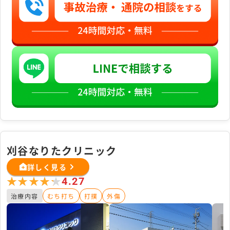
刈谷なりたクリニック
詳しく見る
★★★★★
★★★★★
4.27
治療内容
むち打ち
打撲
外傷