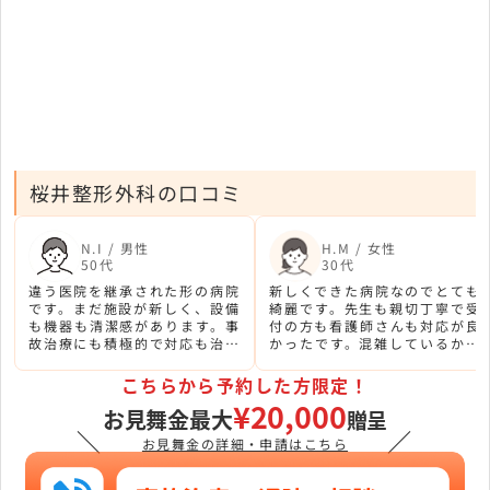
桜井整形外科の口コミ
N.I / 男性
H.M / 女性
50代
30代
違う医院を継承された形の病院
新しくできた病院なのでとても
です。まだ施設が新しく、設備
綺麗です。先生も親切丁寧で受
も機器も清潔感があります。事
付の方も看護師さんも対応が良
故治療にも積極的で対応も治療
かったです。混雑しているかと
内容も的確でした。
思いましたが、そこまで待たな
くてよかったです。
こちらから予約した方限定！
¥20,000
お見舞金最大
贈呈
＼
／
お見舞金の詳細・申請はこちら