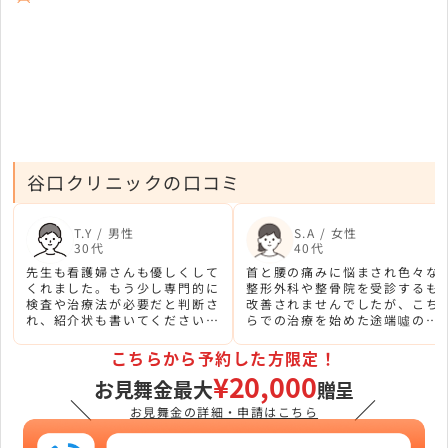
谷口クリニックの口コミ
T.Y / 男性
S.A / 女性
30代
40代
先生も看護婦さんも優しくして
首と腰の痛みに悩まされ色々な
くれました。もう少し専門的に
整形外科や整骨院を受診するも
検査や治療法が必要だと判断さ
改善されませんでしたが、こち
れ、紹介状も書いてくださいま
らでの治療を始めた途端噓のよ
した。患者目線に立ってくれる
うに改善されました。リハビリ
良い病院です。
が鍵だと思います。
こちらから予約した方限定！
¥20,000
お見舞金最大
贈呈
＼
／
お見舞金の詳細・申請はこちら