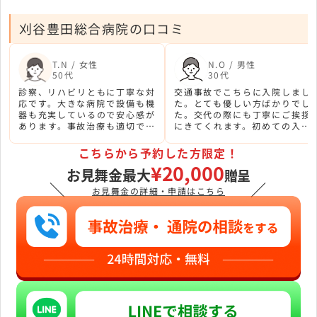
刈谷豊田総合病院の口コミ
T.N / 女性
N.O / 男性
50代
30代
診察、リハビリともに丁寧な対
交通事故でこちらに入院しまし
応です。大きな病院で設備も機
た。とても優しい方ばかりでし
器も充実しているので安心感が
た。交代の際にも丁寧にご挨拶
あります。事故治療も適切でし
にきてくれます。初めての入院
た。
で緊張しましたが安心して過ご
すことができました。
こちらから予約した方限定！
¥20,000
お見舞金最大
贈呈
＼
／
お見舞金の詳細・申請はこちら