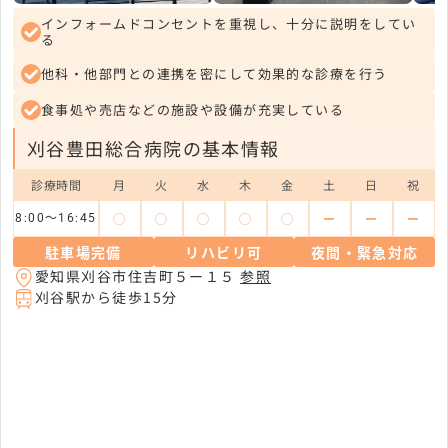
インフォームドコンセントを重視し、十分に説明をしてい
る
他科・他部門との連携を密にして効果的な診療を行う
食事処や売店などの施設や設備が充実している
刈谷豊田総合病院の基本情報
診療時間
月
火
水
木
金
土
日
祝
◯
◯
◯
◯
◯
ー
ー
ー
8:00～16:45
駐車場完備
リハビリ可
夜間・緊急対応
愛知県刈谷市住吉町５ー１５
参照
刈谷駅から徒歩15分