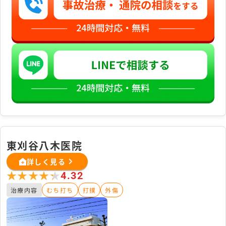
東刈谷八木医院
詳しく見る
★★★★★
★★★★★
4.32
治療内容
むち打ち
打撲
外傷