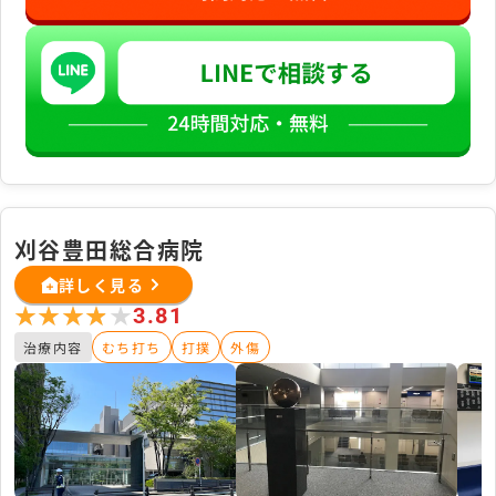
刈谷豊田総合病院
詳しく見る
★★★★★
★★★★★
3.81
治療内容
むち打ち
打撲
外傷