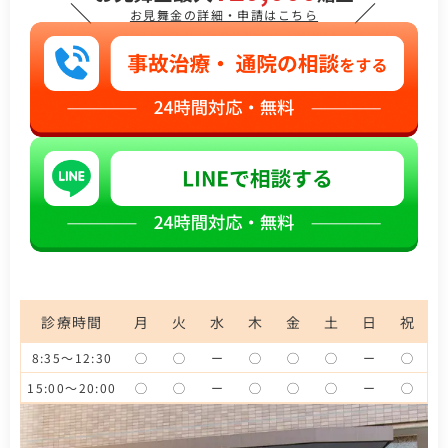
＼
／
お見舞金の詳細・申請はこちら
診療時間
月
火
水
木
金
土
日
祝
8:35～12:30
◯
◯
ー
◯
◯
◯
ー
◯
15:00～20:00
◯
◯
ー
◯
◯
◯
ー
◯