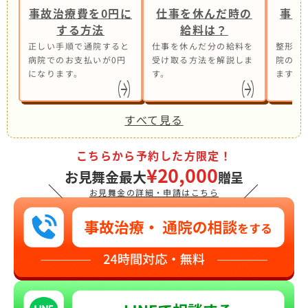
事故治療費を0円に
仕事を休んだ時の
事故
する方法
給料は？
正しい手順で通院すると
仕事を休んだ分の給料を
整形外
病院でのお支払いが0円
受け取る方法を解説しま
院の併
になります。
す。
ます。
すべて見る
こちらから予約した方限定！
¥20,000
お見舞金最大
贈呈
＼
／
お見舞金の詳細・申請はこちら