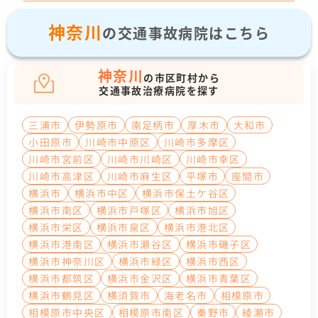
神奈川
の交通事故病院はこちら
神奈川
の市区町村から
交通事故治療病院を探す
三浦市
伊勢原市
南足柄市
厚木市
大和市
小田原市
川崎市中原区
川崎市多摩区
川崎市宮前区
川崎市川崎区
川崎市幸区
川崎市高津区
川崎市麻生区
平塚市
座間市
横浜市
横浜市中区
横浜市保土ケ谷区
横浜市南区
横浜市戸塚区
横浜市旭区
横浜市栄区
横浜市泉区
横浜市港北区
横浜市港南区
横浜市瀬谷区
横浜市磯子区
横浜市神奈川区
横浜市緑区
横浜市西区
横浜市都筑区
横浜市金沢区
横浜市青葉区
横浜市鶴見区
横須賀市
海老名市
相模原市
相模原市中央区
相模原市南区
秦野市
綾瀬市