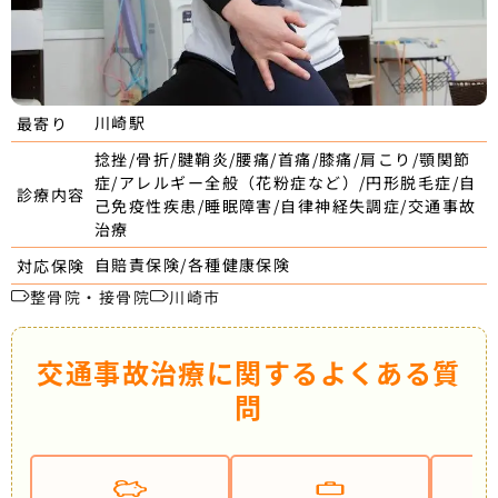
川崎駅
最寄り
捻挫/骨折/腱鞘炎/腰痛/首痛/膝痛/肩こり/顎関節
症/アレルギー全般（花粉症など）/円形脱毛症/自
診療内容
己免疫性疾患/睡眠障害/自律神経失調症/交通事故
治療
自賠責保険/各種健康保険
対応保険
整骨院・接骨院
川崎市
交通事故治療に関するよくある質
問