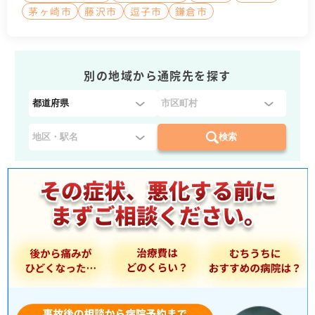
茅ヶ崎市
藤沢市
逗子市
鎌倉市
別の地域から通院先を探す
都
道
府
検索
県
を
選
択
：