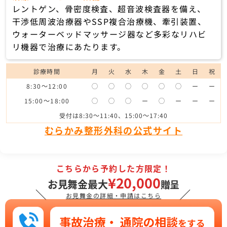
レントゲン、骨密度検査、超音波検査器を備え、
干渉低周波治療器やSSP複合治療機、牽引装置、
ウォーターベッドマッサージ器など多彩なリハビ
リ機器で治療にあたります。
診療時間
月
火
水
木
金
土
日
祝
8:30～12:00
◯
◯
◯
◯
◯
◯
ー
ー
15:00～18:00
◯
◯
◯
ー
◯
ー
ー
ー
受付は8:30～11:40、15:00～17:40
むらかみ整形外科の公式サイト
こちらから予約した方限定！
¥20,000
お見舞金最大
贈呈
＼
／
お見舞金の詳細・申請はこちら