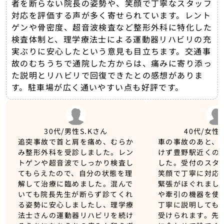
者を断らない院長の姿勢や、笑顔で丁寧なスタッフ
対応を評価する声が多く寄せられています。レント
ゲンや骨密度、超音波検査など整形外科に特化した
検査体制と、理学療法士による運動器リハビリの充
実ぶりに安心したという意見も目立ちます。交通事
故のむちうちで通院した方からは、痛みに寄り添っ
た説明とリハビリで回復できたとの感想がありま
す。駐車場が広く通いやすい点も好評です。
30代/男性
S.Kさん
40代/女性
追突事故で首と肩を痛め、むらか
車の事故のあと、
み整形外科を受診しました。レン
けず豊野駅近くの
トゲンや超音波でしっかり検査し
した。受付のスタ
てもらえたので、自分の状態を理
笑顔で丁寧に対応
解して治療に臨めました。混んで
緊張がほぐれまし
いても院長先生が断らず診てくれ
や牽引の機器を使
る姿勢に安心しましたし、理学療
丁寧に説明しても
法士さんの運動器リハビリを続け
受けられます。先