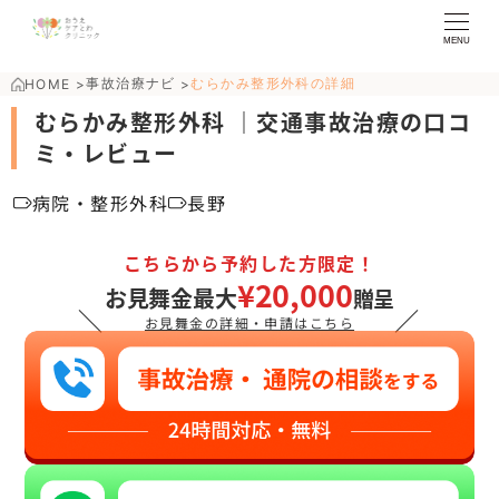
MENU
事故治療ナビ
むらかみ整形外科の詳細
HOME
>
>
むらかみ整形外科 ｜交通事故治療の口コ
ミ・レビュー
病院・整形外科
長野
こちらから予約した方限定！
¥20,000
お見舞金最大
贈呈
＼
／
お見舞金の詳細・申請はこちら