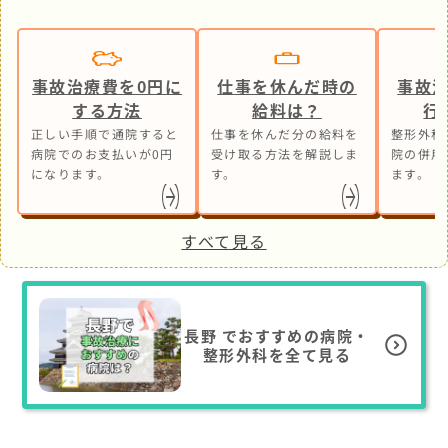
事故治療費を0円に
仕事を休んだ時の
事故
する方法
給料は？
行
正しい手順で通院すると
仕事を休んだ分の給料を
整形外科
病院でのお支払いが0円
受け取る方法を解説しま
院の併用
になります。
す。
ます。
すべて見る
長野
でおすすめの病院・
整形外科を全て見る