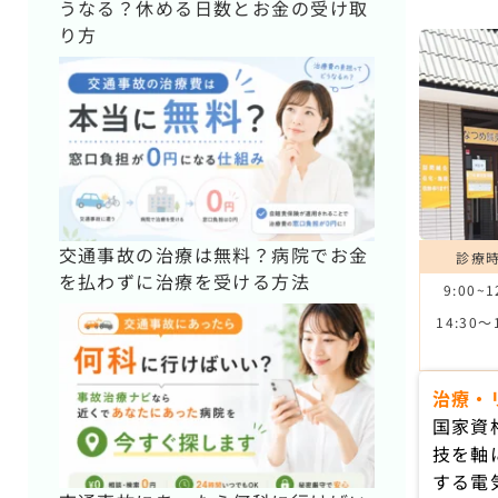
うなる？休める日数とお金の受け取
り方
交通事故の治療は無料？病院でお金
診療
を払わずに治療を受ける方法
9:00~1
14:30〜
治療・
国家資
技を軸
する電