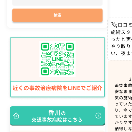
検索
口コミ
施術スタ
ったと実
やり取り
い、夜ま
追突事
安なま
気の施
ってい
り、今
香川
の
ていま
交通事故病院はこちら
かりや
納得し