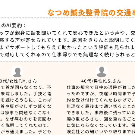
なつめ鍼灸整骨院の交通
のAI要約：
ッフが親身に話を聞いてくれて安心できたという声や、
感する声が寄せられています。原因をきちんと説明して
までサポートしてもらえて助かったという評価も見られま
で対応してくれるので仕事帰りでも無理なく続けられる
30代/女性
T.M.さん
40代/男性
K.S.さん
故で首が回らなくなり、不
仕事の都合で日中の通院が難し
ま来院しました。手技と電
ったのですが、夜遅い時間まで
術を続けるうちに、こわば
約を受け付けてくれたおかげで
た首や肩が少しずつ軽くな
無理なく最後まで通い切ること
では家事も問題なくこなせ
できました。事故後に残ってい
す。なぜ痛むのかを毎回わ
腰の重だるさも、回を重ねるご
すく説明してくれたので、
に気にならなくなっています。
ながら通えました。子ども
険会社との細かいやり取りまで