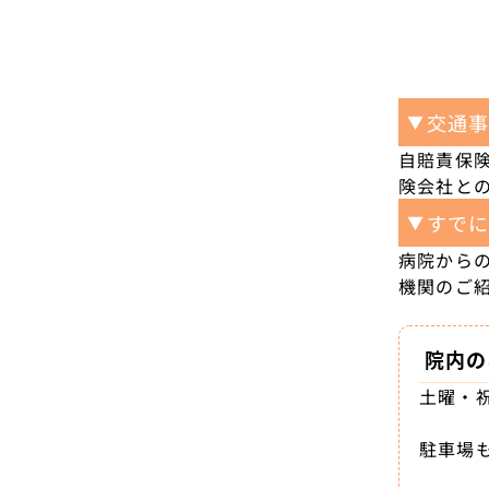
交通
▼
自賠責保
険会社と
すで
▼
病院から
機関のご
院内の
土曜・
駐車場