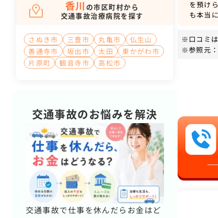
香川
を預け
の市区町村から
も本当
交通事故治療病院を探す
※口コミ
さぬき市
三豊市
丸亀市
仏生山
※参照元：
善通寺市
坂出市
太田
東かがわ市
片原町
観音寺市
高松市
交通事故のお悩みを解決
交通事故で仕事を休んだらお金はど