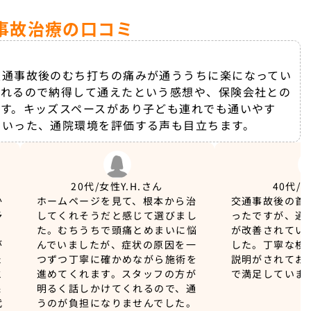
事故治療の口コミ
交通事故後のむち打ちの痛みが通ううちに楽になってい
くれるので納得して通えたという感想や、保険会社との
す。キッズスペースがあり子ども連れでも通いやす
といった、通院環境を評価する声も目立ちます。
20代/女性
Y.H.さん
40代/
か
ホームページを見て、根本から治
交通事故後の首
予
してくれそうだと感じて選びまし
ったですが、通
、
た。むちうちで頭痛とめまいに悩
が改善されてい
が
んでいましたが、症状の原因を一
した。丁寧な検
た
つずつ丁寧に確かめながら施術を
説明がされてお
と
進めてくれます。スタッフの方が
で満足していま
保
明るく話しかけてくれるので、通
代
うのが負担になりませんでした。