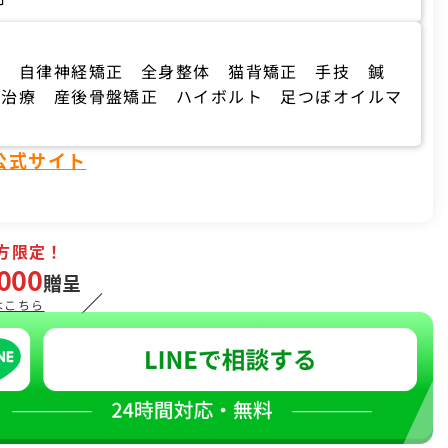
ち 自律神経矯正 全身整体 猫背矯正 手技 鍼
ト治療 産後骨盤矯正 ハイボルト 足つぼオイルマ
公式サイト
方限定！
000
贈呈
／
はこちら