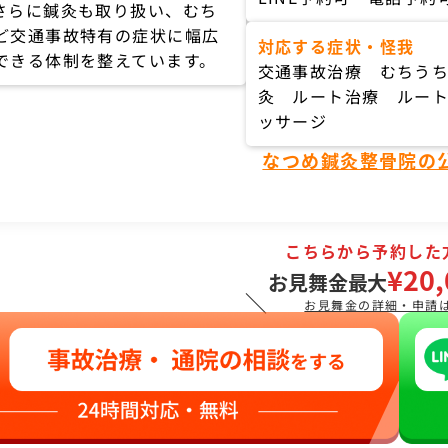
さらに鍼灸も取り扱い、むち
ど交通事故特有の症状に幅広
対応する症状・怪我
できる体制を整えています。
交通事故治療 むちう
灸 ルート治療 ルー
ッサージ
なつめ鍼灸整骨院の
こちらから予約した
¥20,
お見舞金最大
＼
お見舞金の詳細・申請