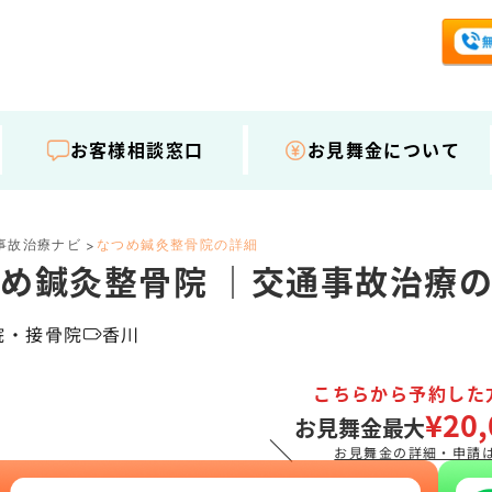
お客様相談窓口
お見舞金について
事故治療ナビ
なつめ鍼灸整骨院の詳細
>
め鍼灸整骨院 ｜交通事故治療
院・接骨院
香川
こちらから予約した
¥20,
お見舞金最大
＼
お見舞金の詳細・申請