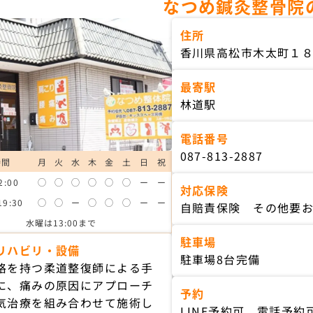
なつめ鍼灸整骨院
住所
香川県高松市木太町１
最寄駅
林道駅
電話番号
087-813-2887
時間
月
火
水
木
金
土
日
祝
2:00
◯
◯
◯
◯
◯
◯
ー
ー
対応保険
19:30
◯
◯
ー
◯
◯
◯
ー
ー
自賠責保険 その他要
水曜は13:00まで
駐車場
リハビリ・設備
駐車場8台完備
格を持つ柔道整復師による手
に、痛みの原因にアプローチ
予約
気治療を組み合わせて施術し
LINE予約可 電話予約