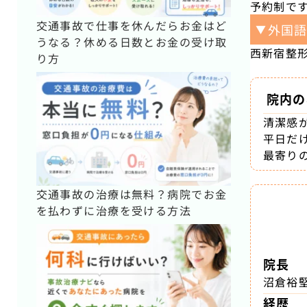
予約制で
交通事故で仕事を休んだらお金はど
外国
▼
うなる？休める日数とお金の受け取
西新宿整
り方
院内の
清潔感
平日だ
最寄り
交通事故の治療は無料？病院でお金
を払わずに治療を受ける方法
院長
沼倉裕
経歴