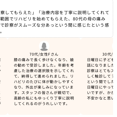
診察してもらえた」「治療内容を丁寧に説明してくれて
範囲でリハビリを始めてもらえた、80代の母の痛み
方で診察がスムーズな分あっという間に感じたという感
。
70代/女性
Fさん
30代/
首
膝の痛みで長く歩けなくなり、娘
日曜日に子ども
し
の勧めで受診しました。年齢を考
話になりました
や
慮した治療の選択肢を示してくれ
診察はとてもス
さ
て、納得して進められました。リ
しく触診して？
療
ハビリのたびに体が動かしやすく
という間でした
なり、外出が楽しみになっていま
日曜日にやって
に
す。スタッフの皆さんが親切で、
いですが、かか
仕
高齢の私にもゆっくり丁寧に説明
不安かなと思い
が
してくれるのがうれしいです。