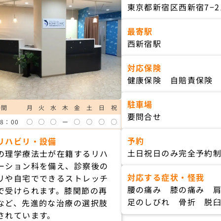
東京都新宿区西新宿7−2
最寄駅
西新宿駅
対応保険
健康保険 自賠責保険
駐車場
時間
月
火
水
木
金
土
日
祝
要問合せ
8：00
◯
◯
◯
ー
◯
◯
◯
◯
予約
リハビリ・設備
土日祝日のみ完全予約
の理学療法士が在籍するリハ
ーション科を備え、診察後の
対応する症状・怪我
リや自宅でできるストレッチ
腰の痛み 膝の痛み 
で受けられます。膝関節の再
足のしびれ 骨折 脱
など、先進的な治療の選択肢
されています。