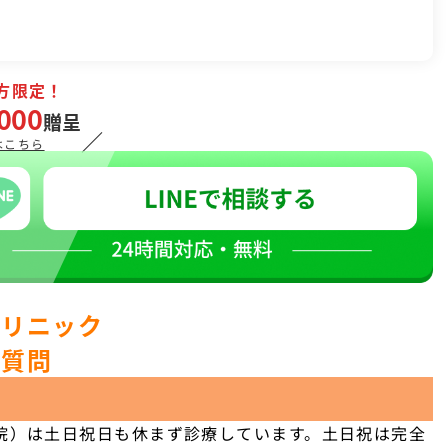
方限定！
000
贈呈
／
はこちら
クリニック
ご質問
院）は土日祝日も休まず診療しています。土日祝は完全