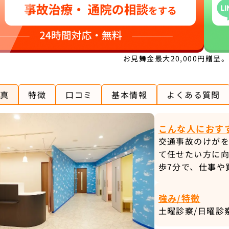
お見舞金最大20,000円贈呈
真
特徴
口コミ
基本情報
よくある質問
こんな人におす
交通事故のけが
て任せたい方に向
歩7分で、仕事や
強み/特徴
土曜診察/日曜診