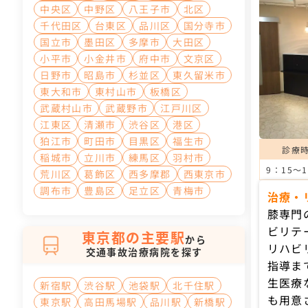
中央区
中野区
八王子市
北区
千代田区
台東区
品川区
国分寺市
国立市
墨田区
多摩市
大田区
小平市
小金井市
府中市
文京区
日野市
昭島市
杉並区
東久留米市
東大和市
東村山市
板橋区
武蔵村山市
武蔵野市
江戸川区
江東区
清瀬市
渋谷区
港区
狛江市
町田市
目黒区
福生市
診療
稲城市
立川市
練馬区
羽村市
9：15〜1
荒川区
葛飾区
西多摩郡
西東京市
調布市
豊島区
足立区
青梅市
治療・
膝専門
ビリテ
東京都の主要駅
から
リハビ
交通事故治療病院を探す
指導ま
生医療
新宿駅
渋谷駅
池袋駅
北千住駅
も用意
東京駅
高田馬場駅
品川駅
新橋駅