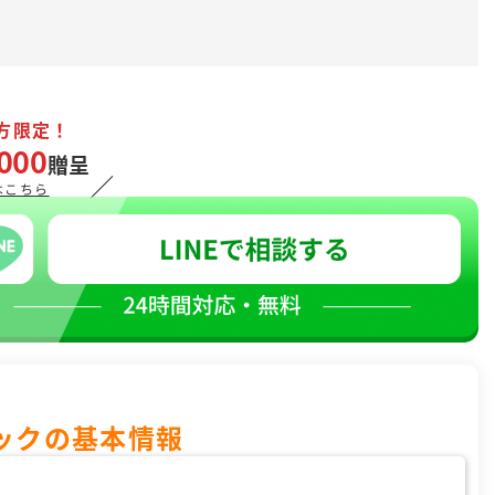
方限定！
000
贈呈
／
はこちら
ックの基本情報