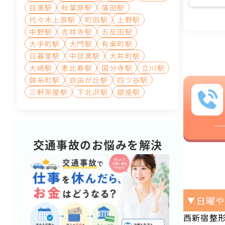
目黒駅
秋葉原駅
蒲田駅
代々木上原駅
町田駅
上野駅
中野駅
吉祥寺駅
五反田駅
大手町駅
大門駅
有楽町駅
日暮里駅
中目黒駅
大井町駅
大崎駅
恵比寿駅
国分寺駅
立川駅
錦糸町駅
自由が丘駅
四ツ谷駅
三軒茶屋駅
下北沢駅
銀座駅
交通事故のお悩みを解決
日曜
▼
西新宿整