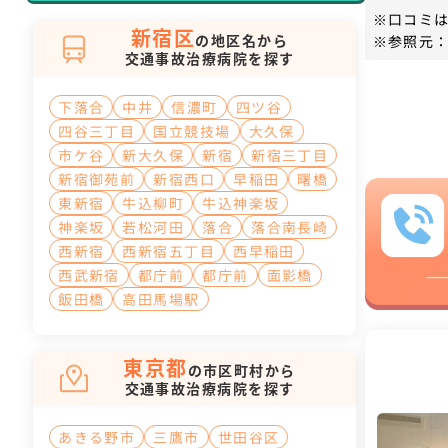
※口コミ
新宿区
の地区名から
※参照元：
交通事故治療病院を探す
下落合
中井
信濃町
四ツ谷
四谷三丁目
国立競技場
大久保
市ケ谷
新大久保
新宿
新宿三丁目
新宿御苑前
新宿西口
早稲田
曙橋
東新宿
牛込柳町
牛込神楽坂
神楽坂
若松河田
落合
落合南長崎
西新宿
西新宿五丁目
西早稲田
西武新宿
都庁前
都庁前
面影橋
飯田橋
高田馬場駅
東京都
の市区町村から
交通事故治療病院を探す
あきる野市
三鷹市
世田谷区