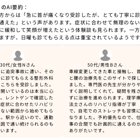
のAI要約：
方からは「急に首が痛くなり受診したが、とても丁寧に
通えた」という声があります。症状に合わせて無理のない
に緩和して笑顔が増えたという体験談も見られます。一
ますが、日曜も診てもらえる点は重宝されているようです
30代/女性
Nさん
50代/男性
Bさん
朝に追突事故に遭い、その
車線変更してきた車と接触し、
ちに診てもらえる整形外科
と腰の治療先をこのサイトで探
てこちらを受診しました。
ました。専門医の先生が分かり
も開いているのは本当に心
すく説明してくれて、疑問を残
す。レントゲンで確認した
ずに治療を進められます。理学
、症状に合わせたリハビリ
法士さんのリハビリ指導が丁寧
のない範囲から始めてもら
で、自宅でのストレッチも習慣
た。駅から近いので、通勤
なりました。予約優先なので、
範囲で通い続けられるのも
事の合間でも計画的に通えるの
ています。
ありがたいです。