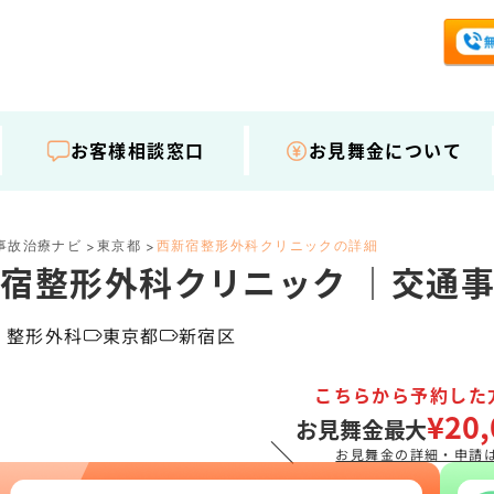
お客様相談窓口
お見舞金について
事故治療ナビ
東京都
西新宿整形外科クリニックの詳細
>
>
宿整形外科クリニック ｜交通
・整形外科
東京都
新宿区
こちらから予約した
¥20,
お見舞金最大
＼
お見舞金の詳細・申請