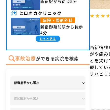
新宿駅から徒歩5分
ヒロオカクリニック
病院・整形外科
新宿御苑前駅から徒歩
4分
もっと見る
西新宿整
がや痛み
事故治療
ができる病院を検索
とを掲げ
療してい
リハビリ