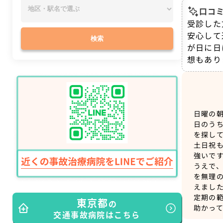
口コミ
受診した
安心して
検索
が日に日
想もあり
日曜の
日のう
を探し
土日祝
強いで
うえで
を無理
えまし
定期の
東京都
の
助かっ
交通事故病院はこちら