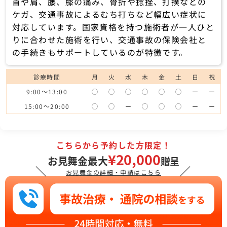
首や肩、腰、膝の痛み、骨折や捻挫、打撲などの
ケガ、交通事故によるむち打ちなど幅広い症状に
対応しています。国家資格を持つ施術者が一人ひと
りに合わせた施術を行い、交通事故の保険会社と
の手続きもサポートしているのが特徴です。
診療時間
月
火
水
木
金
土
日
祝
9:00～13:00
◯
◯
◯
◯
◯
◯
ー
ー
15:00～20:00
◯
◯
ー
◯
◯
◯
ー
ー
こちらから予約した方限定！
¥20,000
お見舞金最大
贈呈
＼
／
お見舞金の詳細・申請はこちら