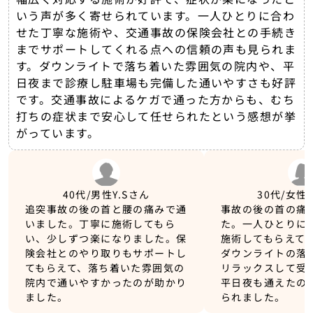
いう声が多く寄せられています。一人ひとりに合わ
せた丁寧な施術や、交通事故の保険会社との手続き
までサポートしてくれる点への信頼の声も見られま
す。ダウンライトで落ち着いた雰囲気の院内や、平
日夜まで診療し駐車場も完備した通いやすさも好評
です。交通事故によるケガで通った方からも、むち
打ちの症状まで安心して任せられたという感想が挙
がっています。
40代/男性
Y.Sさん
30代/女性
追突事故の後の首と腰の痛みで通
事故の後の首の痛
いました。丁寧に施術してもら
た。一人ひとりに
い、少しずつ楽になりました。保
施術してもらえて
険会社とのやり取りもサポートし
ダウンライトの落
てもらえて、落ち着いた雰囲気の
リラックスして受
院内で通いやすかったのが助かり
平日夜も通えたの
ました。
られました。