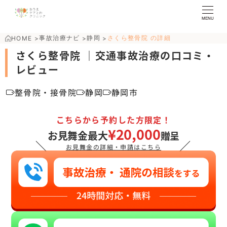
MENU
事故治療ナビ
静岡
さくら整骨院 の詳細
HOME
>
>
>
さくら整骨院 ｜交通事故治療の口コミ・
レビュー
整骨院・接骨院
静岡
静岡市
こちらから予約した方限定！
¥20,000
お見舞金最大
贈呈
＼
／
お見舞金の詳細・申請はこちら