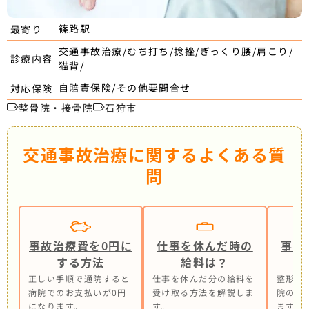
篠路駅
最寄り
交通事故治療/むち打ち/捻挫/ぎっくり腰/肩こり/
診療内容
猫背/
自賠責保険/その他要問合せ
対応保険
整骨院・接骨院
石狩市
交通事故治療に関するよくある質
問
事故治療費を0円に
仕事を休んだ時の
事故
する方法
給料は？
正しい手順で通院すると
仕事を休んだ分の給料を
整形外
病院でのお支払いが0円
受け取る方法を解説しま
院の併
になります。
す。
ます。