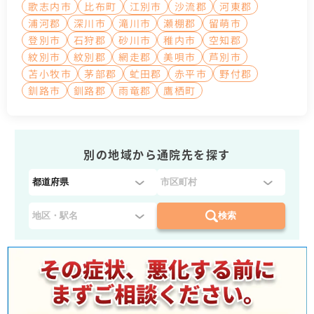
歌志内市
比布町
江別市
沙流郡
河東郡
浦河郡
深川市
滝川市
瀬棚郡
留萌市
登別市
石狩郡
砂川市
稚内市
空知郡
紋別市
紋別郡
網走郡
美唄市
芦別市
苫小牧市
茅部郡
虻田郡
赤平市
野付郡
釧路市
釧路郡
雨竜郡
鷹栖町
別の地域から通院先を探す
都
道
府
検索
県
を
選
択
：