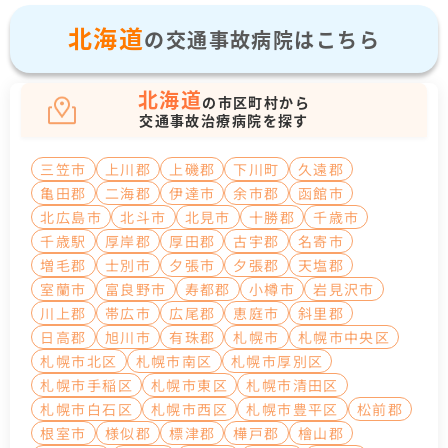
北海道
の交通事故病院はこちら
北海道
の市区町村から
交通事故治療病院を探す
三笠市
上川郡
上磯郡
下川町
久遠郡
亀田郡
二海郡
伊達市
余市郡
函館市
北広島市
北斗市
北見市
十勝郡
千歳市
千歳駅
厚岸郡
厚田郡
古宇郡
名寄市
増毛郡
士別市
夕張市
夕張郡
天塩郡
室蘭市
富良野市
寿都郡
小樽市
岩見沢市
川上郡
帯広市
広尾郡
恵庭市
斜里郡
日高郡
旭川市
有珠郡
札幌市
札幌市中央区
札幌市北区
札幌市南区
札幌市厚別区
札幌市手稲区
札幌市東区
札幌市清田区
札幌市白石区
札幌市西区
札幌市豊平区
松前郡
根室市
様似郡
標津郡
樺戸郡
檜山郡