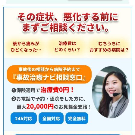
を
選
択
：