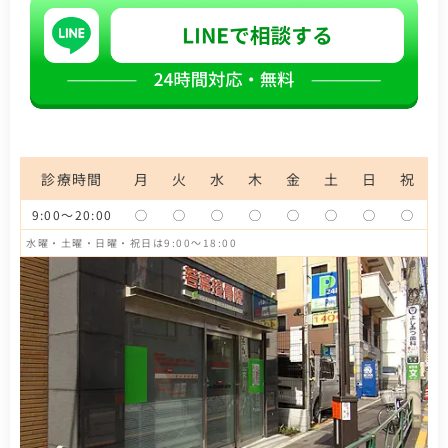
診療時間
月
火
水
木
金
土
日
祝
9:00～20:00
◯
◯
◯
◯
◯
◯
◯
◯
水曜・土曜・日曜・祝日は9:00～18:00