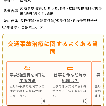
田端駅
最寄り
交通事故治療/むちうち/骨折/捻挫/打撲/脱臼/関節
診療内容
痛/腰痛/肩こり/膝痛
各種保険/自賠責保険/労災保険/その他要問合せ
対応保険
整骨院・接骨院
北区
交通事故治療に関するよくある質
問
事故治療費を0円に
仕事を休んだ時の
事故
する方法
給料は？
正しい手順で通院すると
仕事を休んだ分の給料を
整形外
病院でのお支払いが0円
受け取る方法を解説しま
院の併
になります。
す。
ます。