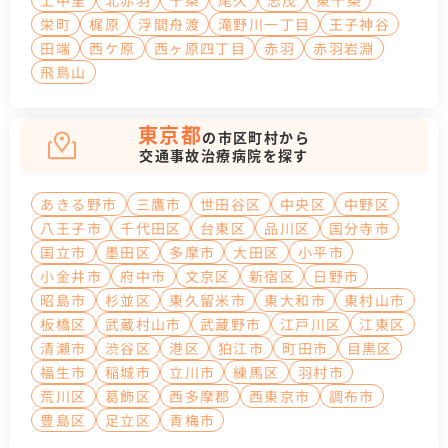
上中里
北赤羽
十条
尾久
志茂
東十条
栄町
梶原
浮間舟渡
滝野川一丁目
王子神谷
田端
西ケ原
西ヶ原四丁目
赤羽
赤羽岩淵
飛鳥山
東京都
の市区町村から
交通事故治療病院を探す
あきる野市
三鷹市
世田谷区
中央区
中野区
八王子市
千代田区
台東区
品川区
国分寺市
国立市
墨田区
多摩市
大田区
小平市
小金井市
府中市
文京区
新宿区
日野市
昭島市
杉並区
東久留米市
東大和市
東村山市
板橋区
武蔵村山市
武蔵野市
江戸川区
江東区
清瀬市
渋谷区
港区
狛江市
町田市
目黒区
福生市
稲城市
立川市
練馬区
羽村市
荒川区
葛飾区
西多摩郡
西東京市
調布市
豊島区
足立区
青梅市