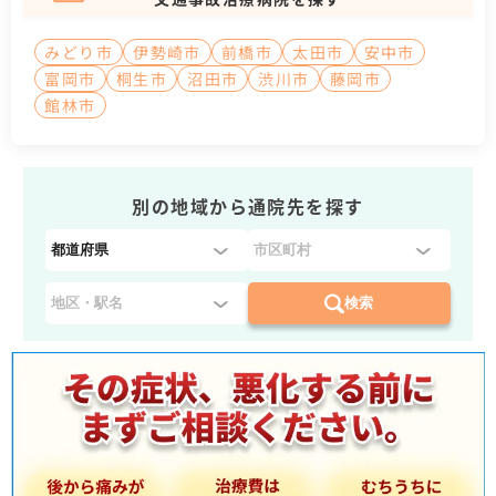
みどり市
伊勢崎市
前橋市
太田市
安中市
富岡市
桐生市
沼田市
渋川市
藤岡市
館林市
別の地域から通院先を探す
都
道
府
検索
県
を
選
択
：