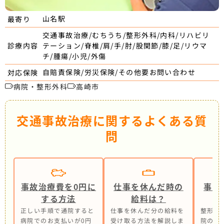
山名駅
最寄り
交通事故治療/むちうち/整形外科/内科/リハビリ
テーション/脊椎/肩/手/肘/股関節/膝/足/リウマ
診療内容
チ/腫瘍/小児/外傷
自賠責保険/労災保険/その他要お問い合わせ
対応保険
病院・整形外科
高崎市
交通事故治療に関するよくある質
問
事故治療費を0円に
仕事を休んだ時の
事故
する方法
給料は？
正しい手順で通院すると
仕事を休んだ分の給料を
整形外
病院でのお支払いが0円
受け取る方法を解説しま
院の併