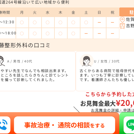
国道264号線沿いで広い地域から便利
療時間
月
火
水
木
金
土
日
祝
佐
◯
◯
◯
◯
◯
◯
ー
ー
～12:30
吉
◯
◯
◯
◯
◯
ー
ー
ー
0～18:00
藤整形外科の口コミ
A / 男性 / 40代
U / 女性 / 30代
しやすい先生でなんでも相談出来ます。
古くからある病院で祖母世代
いところを話したらきちんと診てレント
ます。いつも丁寧に診察して
ンを撮って診断してくれました。
です。看護師さんたちも優し
こちらから予約した
¥20,
お見舞金最大
＼
お見舞金の詳細・申請