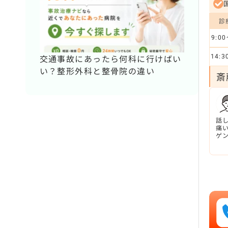
診
9:00
交通事故にあったら何科に行けばい
14:3
い？整形外科と整骨院の違い
斎
話
痛
ゲ