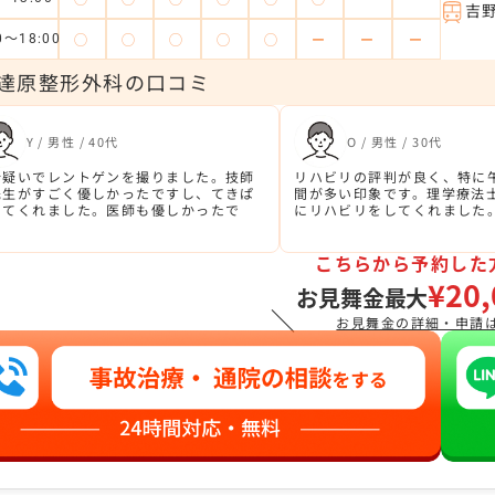
吉
◯
◯
◯
◯
◯
ー
ー
ー
0～18:00
達原整形外科の口コミ
Y / 男性 / 40代
O / 男性 / 30代
折疑いでレントゲンを撮りました。技師
リハビリの評判が良く、特に
先生がすごく優しかったですし、てきぱ
間が多い印象です。理学療法
してくれました。医師も優しかったで
にリハビリをしてくれました
。
こちらから予約した
¥20,
お見舞金最大
＼
お見舞金の詳細・申請