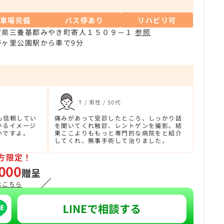
駐車場完備
バス停あり
リハビリ可
賀県三養基郡みやき町寄人１５０９－１
参照
野ヶ里公園駅から車で9分
T / 男性 / 50代
も信頼してい
痛みがあって受診したところ、しっかり話
いるイメージ
を聞いてくれ触診、レントゲンを撮影。結
いですよ。
果ここよりももっと専門的な病院をと紹介
してくれ、無事手術して治りました。
方限定！
000
贈呈
／
はこちら