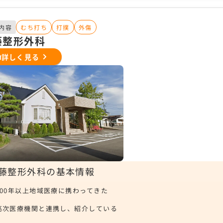
内容
むち打ち
打撲
外傷
藤整形外科
詳しく見る
藤整形外科の基本情報
300年以上地域医療に携わってきた
高次医療機関と連携し、紹介している