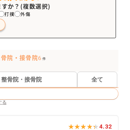
すか？(複数選択)
打撲
外傷
整骨院・接骨院
6
件
整骨院・接骨院
全て
する
★★★★★
★★★★★
4.32