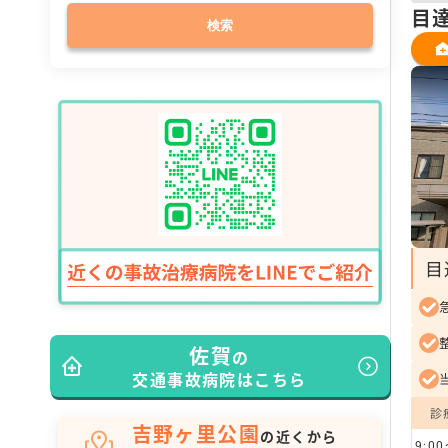
目
検索
目
佐賀
の
交通事故病院はこちら
診
吉野ヶ里公園
の近くから
9:00