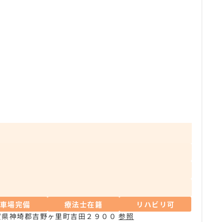
駐車場完備
療法士在籍
リハビリ可
賀県神埼郡吉野ヶ里町吉田２９００
参照