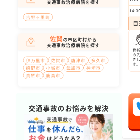
交通事故治療病院を探す
14:3
吉野ヶ里町
目
佐賀
の市区町村から
交通事故治療病院を探す
骨
の
き
伊万里市
佐賀市
唐津市
多久市
す
嬉野市
小城市
武雄市
神埼市
鳥栖市
鹿島市
交通事故のお悩みを解決