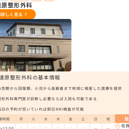
達原整形外科
詳しく見る
達原整形外科の基本情報
急性期から回復期、小児から高齢者まで地域に根差した医療を提供
整形外科専門医が診断し必要ならば入院も可能である
当日の予約が空いていれば即日MRI検査が可能
療時間
月
火
水
木
金
土
日
祝
佐
◯
◯
◯
◯
◯
◯
ー
ー
～13:00