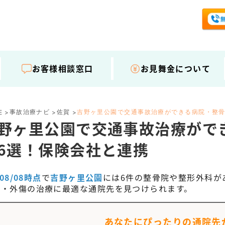
お客様相談窓口
お見舞金について
事故治療ナビ
佐賀
吉野ヶ里公園で交通事故治療ができる病院・整
E
>
>
>
野ヶ里公園で交通事故治療がで
6選！保険会社と連携
/08/08時点
で
吉野ヶ里公園
には
6
件の整骨院や整形外科が
撲・外傷の治療に最適な通院先を見つけられます。
あなたにぴったりの通院先