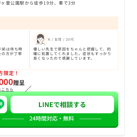
野ヶ里公園駅から徒歩19分、車で3分
K / 女性 / 20代
午前は待ち時
優しい先生で原因をちゃんと把握して、的
士の方が丁寧
確に処置してくれました。症状もすっかり
。
良くなったので感謝しています。
方限定！
000
贈呈
／
はこちら