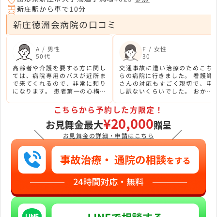
新庄駅から車で10分
新庄徳洲会病院の口コミ
A / 男性
F / 女性
50代
30
高齢者や介護を要する方に関し
交通事故に遭い治療のためこち
ては、病院専用のバスが近所ま
らの病院に行きました。 看護師
で来てくれるので、非常に頼り
さんの対応もすごく親切で、申
になります。 患者第一の心構え
し訳ないくらいでした。 おかげ
が感じられる配慮がすばらしい
さまで今は元気に過ごしていま
です。
す。
こちらから予約した方限定！
¥20,000
お見舞金最大
贈呈
＼
／
お見舞金の詳細・申請はこちら