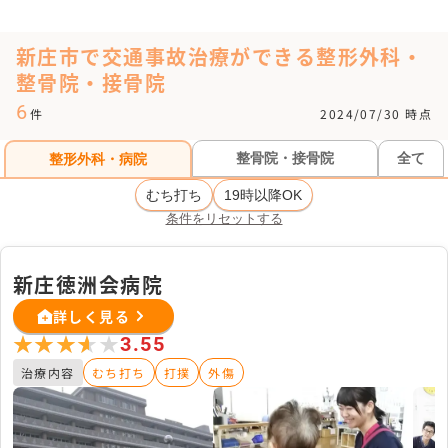
新庄市で交通事故治療ができる整形外科・
整骨院・接骨院
6
件
2024/07/30 時点
整骨院・接骨院
全て
整形外科・病院
むち打ち
19時以降OK
条件をリセットする
新庄徳洲会病院
詳しく見る
★★★★★
★★★★★
3.55
治療内容
むち打ち
打撲
外傷