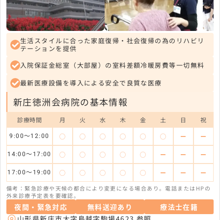
生活スタイルに合った家庭復帰・社会復帰の為のリハビリ
テーションを提供
入院保証金総室（大部屋）の室料差額冷暖房費等一切無料
最新医療設備を導入による安全で良質な医療
新庄徳洲会病院の基本情報
診療時間
月
火
水
木
金
土
日
祝
◯
◯
◯
◯
◯
◯
ー
ー
9:00～12:00
◯
◯
◯
◯
◯
ー
ー
ー
14:00～17:00
◯
◯
◯
◯
◯
ー
ー
ー
17:00～19:00
備考：緊急診療や天候の都合により変更になる場合あり。電話またはHPの
外来診療予定表を要確認。
夜間・緊急対応
無料送迎あり
療法士在籍
山形県新庄市大字鳥越字駒場4623
参照