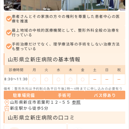
患者さんとその家族の方々の権利を尊重した患者中心の医
療を推進
最上地域の中核的医療機関として、整形外科全般の治療を
行っている
手術治療だけでなく、理学療法等の手術をしない治療方法
も整っている
山形県立新庄病院の基本情報
診療時間
月
火
水
木
金
土
日
祝
◯
◯
◯
◯
◯
ー
ー
ー
8:30〜11:30
備考：整形外科は予約制の為平日午後2時〜4時までに申し込みの必要有り
駐車場完備
手術可
バス停あり
山形県新庄市若葉町１２−５５
参照
新庄駅から徒歩5分
山形県立新庄病院の口コミ