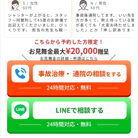
S / 女性
N / 男性
60代
40代
シャッターが上がると、スタッ
事故後通院してます。 いい先生
フ一同整列して45度のお辞儀で
方が多くて、例え待っている間
出迎えてくださいました。びっ
が長くても「大変お待たせしま
くりです。 担当の先生も親切
した」とか「申し訳ありませ
で、冗談も混じりながら楽しく
ん」とか、ひとこと言ってくれ
診察して頂いています。
ます。気遣いが嬉しい。
こちらから予約した方限定！
¥20,000
お見舞金最大
贈呈
＼
／
お見舞金の詳細・申請はこちら