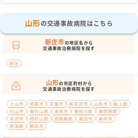
山形
の交通事故病院はこちら
新庄市
の地区名から
交通事故治療病院を探す
新庄
山形
の市区町村から
交通事故治療病院を探す
上山市
南陽市
天童市
尾花沢市
山形市
最上郡
村山市
東村山郡
東根市
東田川郡
東置賜郡
米沢市
西村山郡
西置賜郡
酒田市
長井市
飽海郡
鶴岡市