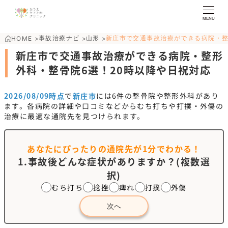
MENU
事故治療ナビ
山形
新庄市で交通事故治療ができる病院・
HOME
>
>
>
新庄市で交通事故治療ができる病院・整形
外科・整骨院6選！20時以降や日祝対応
2026/08/09時点
で
新庄市
には
6
件の整骨院や整形外科があり
ます。各病院の詳細や口コミなどからむち打ちや打撲・外傷の
治療に最適な通院先を見つけられます。
あなたにぴったりの通院先が
1分でわかる！
1.事故後どんな症状がありますか？(複数選
択)
むち打ち
捻挫
痺れ
打撲
外傷
次へ