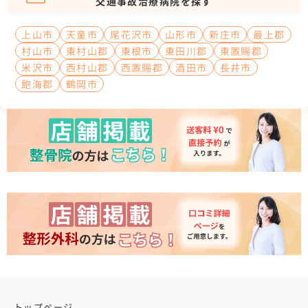
交通事故治療病院を探す
上山市
天童市
尾花沢市
山形市
新庄市
最上郡
村山市
東村山郡
東根市
東田川郡
東置賜郡
米沢市
西村山郡
西置賜郡
酒田市
長井市
飽海郡
鶴岡市
トップページ