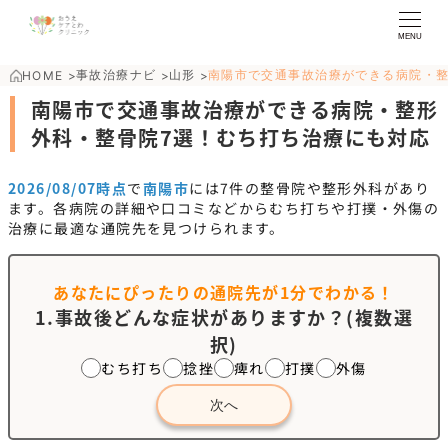
MENU
事故治療ナビ
山形
南陽市で交通事故治療ができる病院・
HOME
>
>
>
南陽市で交通事故治療ができる病院・整形
外科・整骨院7選！むち打ち治療にも対応
2026/08/07時点
で
南陽市
には
7
件の整骨院や整形外科があり
ます。各病院の詳細や口コミなどからむち打ちや打撲・外傷の
治療に最適な通院先を見つけられます。
あなたにぴったりの通院先が
1分でわかる！
1.事故後どんな症状がありますか？(複数選
択)
むち打ち
捻挫
痺れ
打撲
外傷
次へ