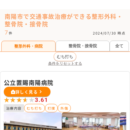
南陽市で交通事故治療ができる整形外科・
整骨院・接骨院
7
件
2024/07/30 時点
整骨院・接骨院
全て
整形外科・病院
むち打ち
条件をリセットする
公立置賜南陽病院
詳しく見る
★★★★★
★★★★★
3.61
治療内容
むち打ち
打撲
外傷