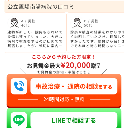
公立置賜南陽病院の口コミ
A / 男性
B / 男性
40代
50代
建物が新しく、院内もきれいで
診察や検査の結果をわかりやす
設備も整っていました。大きな
く説明していただき、理解しや
病院で検査をするのが初めてで
すかったです。受付から会計ま
緊張しましたが、親切に案内し
でそれほど待ち時間もなくスム
ていただきホッとしました。
ーズでした
こちらから予約した方限定！
¥20,000
お見舞金最大
贈呈
＼
／
お見舞金の詳細・申請はこちら