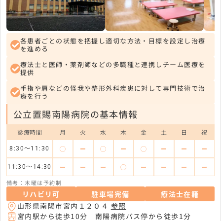
各患者ごとの状態を把握し適切な方法・目標を設定し治療
を進める
療法士と医師・薬剤師などの多職種と連携しチーム医療を
提供
手指や肩などの怪我や整形外科疾患に対して専門技術で治
療を行う
公立置賜南陽病院の基本情報
診療時間
月
火
水
木
金
土
日
祝
◯
ー
◯
ー
◯
ー
ー
ー
8:30～11:30
ー
ー
ー
◯
ー
ー
ー
ー
11:30～14:30
備考：木曜は予約制
リハビリ可
駐車場完備
療法士在籍
山形県南陽市宮内１２０４
参照
宮内駅から徒歩10分 南陽病院バス停から徒歩1分