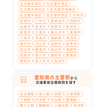
名古屋市東区
名古屋市港区
名古屋市熱田区
名古屋市瑞穂区
名古屋市緑区
名古屋市西区
大府市
安城市
小牧市
尾張旭市
岡崎市
岩倉市
常滑市
弥富市
愛西市
新城市
日進市
春日井市
東海市
江南市
津島市
海部郡
清須市
瀬戸市
犬山市
田原市
知多市
知立市
碧南市
稲沢市
蒲郡市
西尾市
豊川市
豊明市
豊橋市
豊田市
長久手市
高浜市
愛知県の主要駅
から
交通事故治療病院を探す
名古屋駅
金山駅
栄駅
大曽根駅
千種駅
伏見駅
刈谷駅
豊橋駅
藤が丘駅
鶴舞駅
上飯田駅
赤池駅