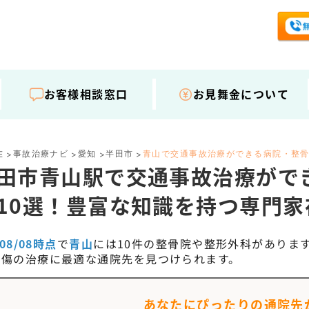
お客様相談窓口
お見舞金について
事故治療ナビ
愛知
半田市
青山で交通事故治療ができる病院・整
E
>
>
>
>
田市青山駅で交通事故治療がで
10選！豊富な知識を持つ専門
/08/08時点
で
青山
には
10
件の整骨院や整形外科がありま
外傷の治療に最適な通院先を見つけられます。
あなたにぴったりの通院先