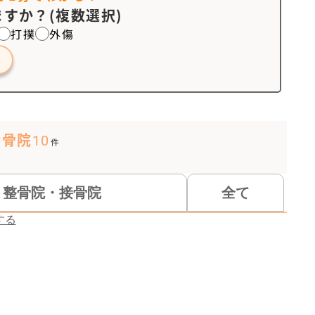
すか？(複数選択)
打撲
外傷
接骨院
10
件
整骨院・接骨院
全て
する