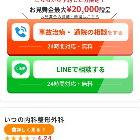
¥20,000
お見舞金最大
贈呈
＼
／
お見舞金の詳細・申請はこちら
いつの内科整形外科
詳しく見る
★★★★★
★★★★★
4.24