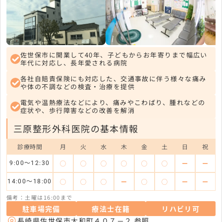
佐世保市に開業して40年、子どもからお年寄りまで幅広い
年代に対応し、長年愛される病院
各社自賠責保険にも対応した、交通事故に伴う様々な痛み
や体の不調などの検査・治療を提供
電気や温熱療法などにより、痛みやこわばり、腫れなどの
症状や、歩行障害などの改善を解消
三原整形外科医院の基本情報
診療時間
月
火
水
木
金
土
日
祝
◯
◯
◯
◯
◯
◯
ー
ー
9:00〜12:30
◯
◯
◯
ー
◯
◯
ー
ー
14:00〜18:00
備考：土曜は16:00まで
駐車場完備
療法士在籍
リハビリ可
長崎県佐世保市大和町４０７－２
参照