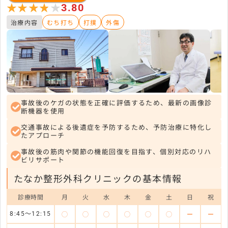
★★★★★
★★★★★
3.80
治療内容
むち打ち
打撲
外傷
事故後のケガの状態を正確に評価するため、最新の画像診
断機器を使用
交通事故による後遺症を予防するため、予防治療に特化し
たアプローチ
事故後の筋肉や関節の機能回復を目指す、個別対応のリハ
ビリサポート
たなか整形外科クリニックの基本情報
診療時間
月
火
水
木
金
土
日
祝
◯
◯
◯
◯
◯
◯
ー
ー
8:45〜12:15