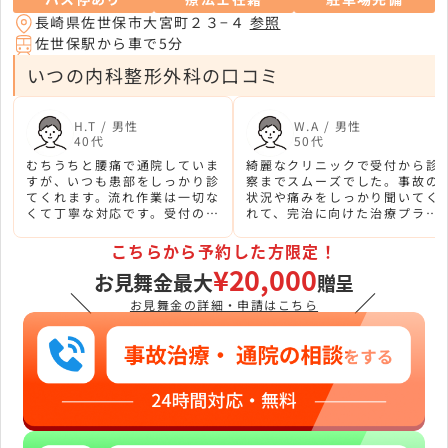
長崎県佐世保市大宮町２３−４
参照
佐世保駅から車で5分
いつの内科整形外科の口コミ
H.T / 男性
W.A / 男性
40代
50代
むちうちと腰痛で通院していま
綺麗なクリニックで受付から診
すが、いつも患部をしっかり診
察までスムーズでした。事故の
てくれます。流れ作業は一切な
状況や痛みをしっかり聞いてく
くて丁寧な対応です。受付の方
れて、完治に向けた治療プラン
も優しくて保険等不安な事は気
を立ててくれました。話しやす
軽に相談できました。
く穏やかな先生で信頼できまし
こちらから予約した方限定！
た。
¥20,000
お見舞金最大
贈呈
＼
／
お見舞金の詳細・申請はこちら