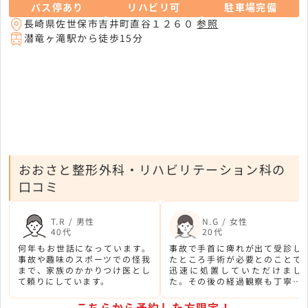
バス停あり
リハビリ可
駐車場完備
長崎県佐世保市吉井町直谷１２６０
参照
潜竜ヶ滝駅から徒歩15分
おおさと整形外科・リハビリテーション科の
口コミ
T.R / 男性
N.G / 女性
40代
20代
何年もお世話になっています。
事故で手首に痺れが出て受診し
事故や趣味のスポーツでの怪我
たところ手術が必要とのことで
まで、家族のかかりつけ医とし
迅速に処置していただけまし
て頼りにしています。
た。その後の経過観察も丁寧で
した。
こちらから予約した方限定！