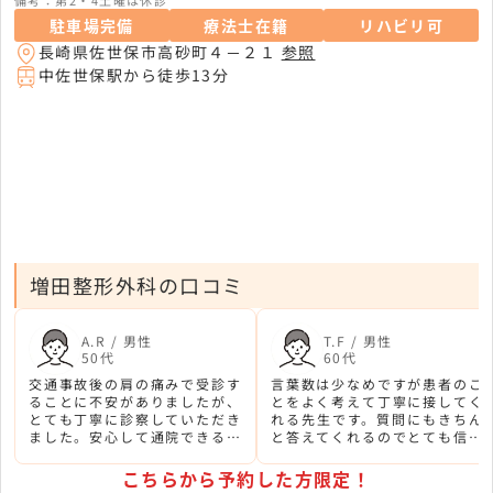
駐車場完備
療法士在籍
リハビリ可
長崎県佐世保市高砂町４－２１
参照
中佐世保駅から徒歩13分
増田整形外科の口コミ
A.R / 男性
T.F / 男性
50代
60代
交通事故後の肩の痛みで受診す
言葉数は少なめですが患者のこ
ることに不安がありましたが、
とをよく考えて丁寧に接してく
とても丁寧に診察していただき
れる先生です。質問にもきちん
ました。安心して通院できる整
と答えてくれるのでとても信頼
形外科です。
しています。
こちらから予約した方限定！