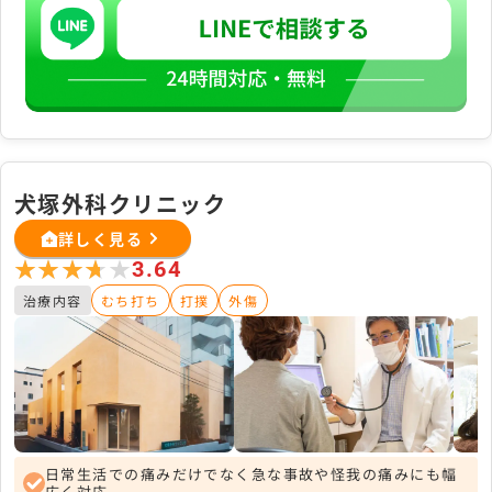
犬塚外科クリニック
詳しく見る
★★★★★
★★★★★
3.64
治療内容
むち打ち
打撲
外傷
日常生活での痛みだけでなく急な事故や怪我の痛みにも幅
広く対応