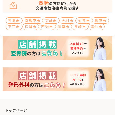
長崎
の市区町村から
交通事故治療病院を探す
五島市
南島原市
壱岐市
大村市
対馬市
島原市
平戸市
松浦市
西海市
諫早市
長崎市
雲仙市
トップページ