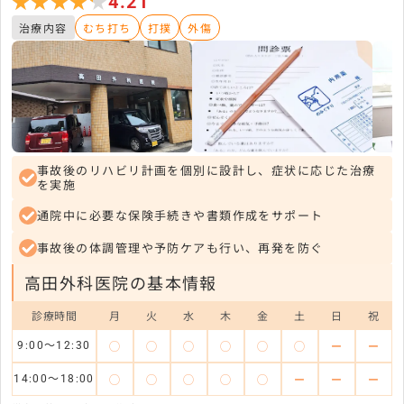
★★★★★
★★★★★
4.21
治療内容
むち打ち
打撲
外傷
事故後のリハビリ計画を個別に設計し、症状に応じた治療
を実施
通院中に必要な保険手続きや書類作成をサポート
事故後の体調管理や予防ケアも行い、再発を防ぐ
高田外科医院の基本情報
診療時間
月
火
水
木
金
土
日
祝
◯
◯
◯
◯
◯
◯
ー
ー
9:00～12:30
◯
◯
◯
◯
◯
ー
ー
ー
14:00～18:00