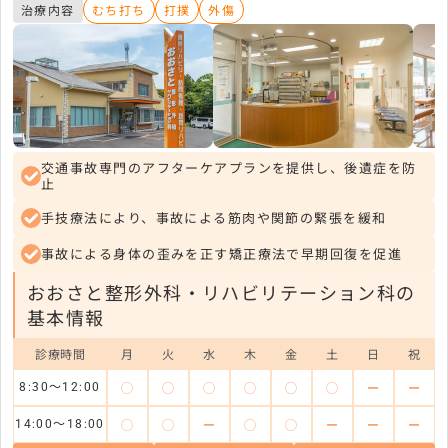
治療内容
むち打ち
打撲
外傷
交通事故専門のアフターケアプランを提供し、後遺症を防
止
手技療法により、事故による筋肉や関節の緊張を緩和
事故による身体の歪みを正す矯正療法で早期回復を促進
おおさと整形外科・リハビリテーション科の
基本情報
診療時間
月
火
水
木
金
土
日
祝
◯
◯
◯
◯
◯
◯
ー
ー
8:30～12:00
◯
◯
ー
◯
◯
ー
ー
ー
14:00～18:00