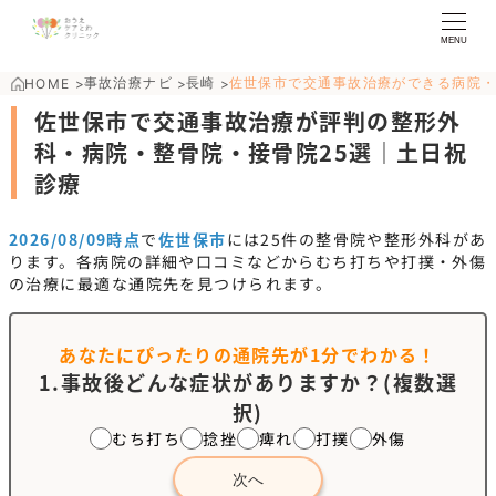
MENU
事故治療ナビ
長崎
佐世保市で交通事故治療ができる病院
HOME
>
>
>
佐世保市で交通事故治療が評判の整形外
科・病院・整骨院・接骨院25選｜土日祝
診療
2026/08/09時点
で
佐世保市
には
25
件の整骨院や整形外科があ
ります。各病院の詳細や口コミなどからむち打ちや打撲・外傷
の治療に最適な通院先を見つけられます。
あなたにぴったりの通院先が
1分でわかる！
1.事故後どんな症状がありますか？(複数選
択)
むち打ち
捻挫
痺れ
打撲
外傷
次へ