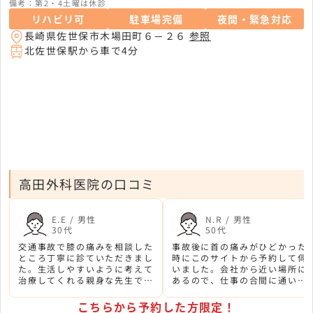
備考：第2・4土曜は休診
リハビリ可
駐車場完備
夜間・緊急対応
長崎県佐世保市木場田町６－２６
参照
北佐世保駅から車で4分
高田外科医院の口コミ
E.E / 男性
N.R / 男性
30代
50代
交通事故で膝の痛みを相談した
事故後に首の痛みがひどかった
ところ丁寧に診ていただきまし
時にこのサイトから予約して伺
た。生活しやすいように考えて
いました。会社から近い場所に
治療してくれる親身な先生で、
あるので、仕事の合間に通いや
話しやすい雰囲気です。
すくて助かっています。
こちらから予約した方限定！