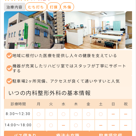
治療内容
むち打ち
打撲
外傷
地域に根付いた医療を提供し人々の健康を支えている
機器が充実したリハビリ室ではスタッフが丁寧にサポート
する
駐車場2ヶ所完備、アクセスが良くて通いやすいと人気
いつの内科整形外科の基本情報
診療時間
月
火
水
木
金
土
日
祝
◯
◯
◯
◯
◯
◯
ー
ー
8:30〜12:30
◯
◯
ー
◯
◯
ー
ー
ー
14:00〜18:00
バス停あり
療法士在籍
駐車場完備