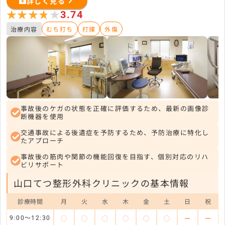
詳しく見る
★★★★★
★★★★★
3.74
治療内容
むち打ち
打撲
外傷
事故後のケガの状態を正確に評価するため、最新の画像診
断機器を使用
交通事故による後遺症を予防するため、予防治療に特化し
たアプローチ
事故後の筋肉や関節の機能回復を目指す、個別対応のリハ
ビリサポート
山口てつ整形外科クリニックの基本情報
診療時間
月
火
水
木
金
土
日
祝
◯
◯
◯
◯
◯
◯
ー
ー
9:00～12:30