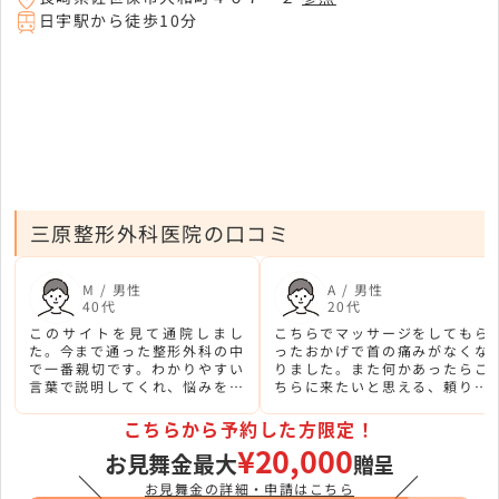
日宇駅から徒歩10分
三原整形外科医院の口コミ
M / 男性
A / 男性
40代
20代
このサイトを見て通院しまし
こちらでマッサージをしてもら
た。今まで通った整形外科の中
ったおかげで首の痛みがなくな
で一番親切です。わかりやすい
りました。また何かあったらこ
言葉で説明してくれ、悩みを改
ちらに来たいと思える、頼りに
善しようとしてくれる様子が感
なる先生がいる院です。
じられます。
こちらから予約した方限定！
¥20,000
お見舞金最大
贈呈
＼
／
お見舞金の詳細・申請はこちら