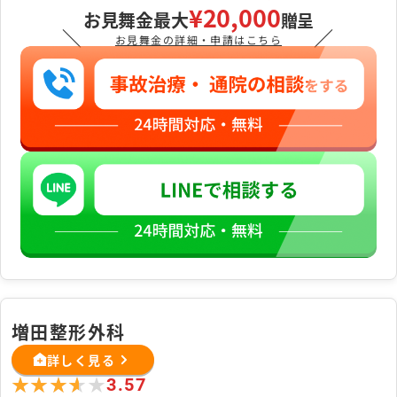
¥20,000
お見舞金最大
贈呈
＼
／
お見舞金の詳細・申請はこちら
増田整形外科
詳しく見る
★★★★★
★★★★★
3.57