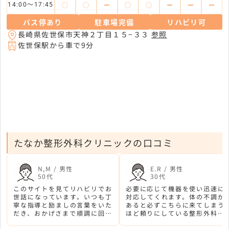
◯
◯
ー
◯
◯
ー
ー
ー
14:00〜17:45
バス停あり
駐車場完備
リハビリ可
長崎県佐世保市天神２丁目１５−３３
参照
佐世保駅から車で9分
たなか整形外科クリニックの口コミ
N,M / 男性
E.R / 男性
50代
30代
このサイトを見てリハビリでお
必要に応じて機器を使い迅速に
世話になっています。いつも丁
対応してくれます。体の不調が
寧な指導と励ましの言葉をいた
あると必ずこちらに来てしまう
だき、おかげさまで順調に回復
ほど頼りにしている整形外科ク
しています。
リニックです。