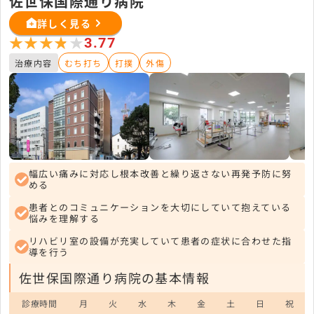
佐世保国際通り病院
詳しく見る
★★★★★
★★★★★
3.77
治療内容
むち打ち
打撲
外傷
幅広い痛みに対応し根本改善と繰り返さない再発予防に努
める
患者とのコミュニケーションを大切にしていて抱えている
悩みを理解する
リハビリ室の設備が充実していて患者の症状に合わせた指
導を行う
佐世保国際通り病院の基本情報
診療時間
月
火
水
木
金
土
日
祝