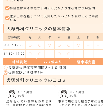
待合室は大きな窓から明るく光が入り居心地が良い空間
療法士が在籍していて充実したリハビリも受けることが出
来る
犬塚外科クリニックの基本情報
診療時間
月
火
水
木
金
土
日
祝
◯
◯
◯
◯
◯
◯
ー
ー
8:30〜12:00
◯
◯
ー
◯
◯
ー
ー
ー
14:30〜17:00
地域貢献
バス停あり
駐車場完備
長崎県佐世保市三浦町３−１０
参照
佐世保駅から徒歩5分
犬塚外科クリニックの口コミ
A.E / 男性
N.Y / 男性
40代
50代
混み合っている時もあります
事故で痛む足と腰を丁寧に治療
が、比較的すぐ診察に呼ばれま
してくれました。特に足は歩く