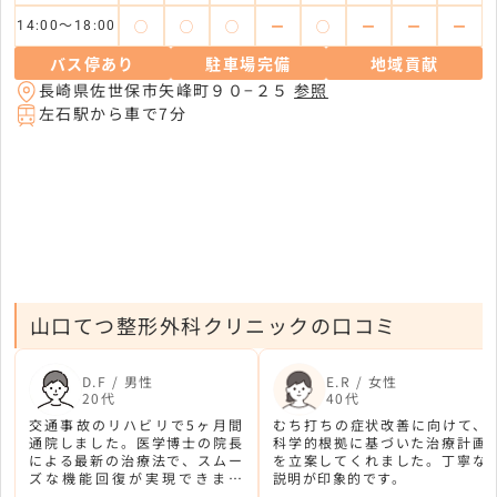
◯
◯
◯
ー
◯
ー
ー
ー
14:00～18:00
バス停あり
駐車場完備
地域貢献
長崎県佐世保市矢峰町９０−２５
参照
左石駅から車で7分
山口てつ整形外科クリニックの口コミ
D.F / 男性
E.R / 女性
20代
40代
交通事故のリハビリで5ヶ月間
むち打ちの症状改善に向けて、
通院しました。医学博士の院長
科学的根拠に基づいた治療計画
による最新の治療法で、スムー
を立案してくれました。丁寧な
ズな機能回復が実現できまし
説明が印象的です。
た。