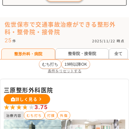
佐世保市で交通事故治療ができる整形外
科・整骨院・接骨院
25
件
2025/11/22 時点
整骨院・接骨院
全て
整形外科・病院
むち打ち
19時以降OK
条件をリセットする
三原整形外科医院
詳しく見る
★★★★★
★★★★★
3.75
治療内容
むち打ち
打撲
外傷