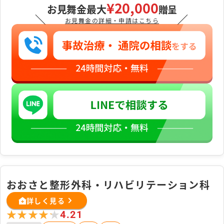
¥20,000
お見舞金最大
贈呈
＼
／
お見舞金の詳細・申請はこちら
おおさと整形外科・リハビリテーション科
詳しく見る
★★★★★
★★★★★
4.21