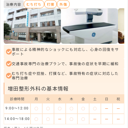
治療内容
むち打ち
打撲
外傷
事故による精神的なショックにも対応し、心身の回復をサ
ポート
交通事故専門の治療プランで、事故後の症状を早期に緩和
むち打ち症や捻挫、打撲など、事故特有の症状に対応した
専門治療
増田整形外科の基本情報
診療時間
月
火
水
木
金
土
日
祝
◯
◯
◯
◯
◯
◯
ー
ー
9:00～12:00
◯
◯
ー
◯
◯
ー
ー
ー
14:00～18:00
備考：第2・4土曜は休診