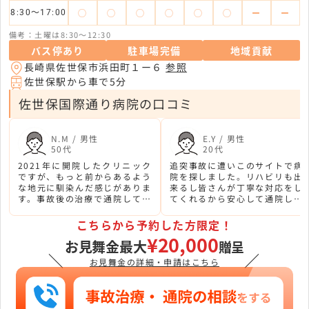
◯
◯
◯
◯
◯
◯
ー
ー
8:30〜17:00
備考：土曜は8:30〜12:30
バス停あり
駐車場完備
地域貢献
長崎県佐世保市浜田町１ー６
参照
佐世保駅から車で5分
佐世保国際通り病院の口コミ
N.M / 男性
E.Y / 男性
50代
20代
2021年に開院したクリニック
追突事故に遭いこのサイトで病
ですが、もっと前からあるよう
院を探しました。リハビリも出
な地元に馴染んだ感じがありま
来るし皆さんが丁寧な対応をし
す。事故後の治療で通院してま
てくれるから安心して通院して
すが、心のケアも配慮を感じら
います。むちうちは長引くと思
れて満足です。もちろん痛めた
うので、しっかり通って治した
こちらから予約した方限定！
腰も無事回復しています。
いです。
¥20,000
お見舞金最大
贈呈
＼
／
お見舞金の詳細・申請はこちら