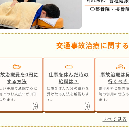
対応保険
各種健康
整骨院・接骨
交通事故治療に関す
事故治療費を0円に
仕事を休んだ時の
事故治療は
する方法
給料は？
行くべき
しい手順で通院すると
仕事を休んだ分の給料を
整形外科と整骨院
院でのお支払いが0円
受け取る方法を解説しま
院の併用の仕方
なります。
す。
ます。
すべて見る