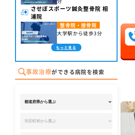
分
させぼスポーツ鍼灸整骨院 相
浦院
整骨院・接骨院
大学駅から徒歩3分
もっと見る
事故治療
ができる病院を検索