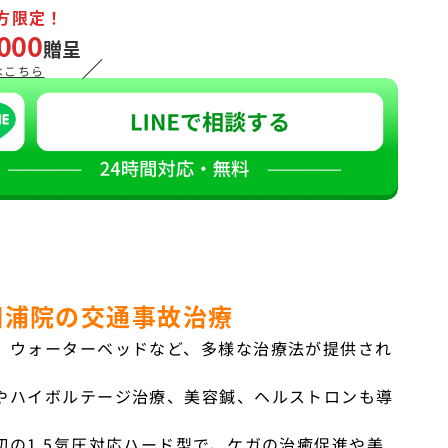
方限定！
000
贈呈
／
はこちら
相浦院の交通事故治療
、ウォーターベッドなど、多様な治療法が提供され
やハイボルテージ治療、美容鍼、ヘルストロンも導
初の1.5気圧対応ハード型で、ケガの治癒促進や美