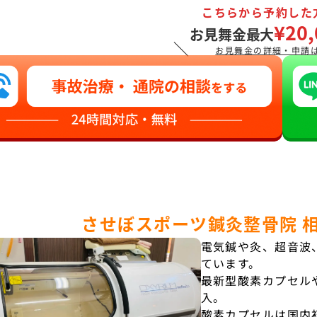
こちらから予約した
¥20,
お見舞金最大
＼
お見舞金の詳細・申請
させぼスポーツ鍼灸整骨院 
電気鍼や灸、超音波
ています。
最新型酸素カプセル
入。
酸素カプセルは国内