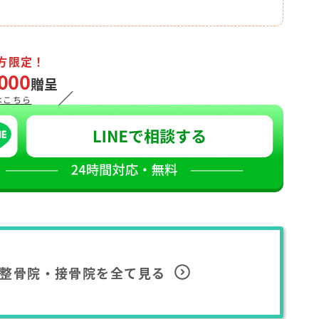
方限定！
000
贈呈
／
はこちら
整骨院・接骨院を全て見る