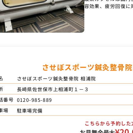
容効果、疲労回復に
させぼスポーツ鍼灸整骨院
名
させぼスポーツ鍼灸整骨院 相浦院
所
長崎県佐世保市上相浦町１－３
話番号
0120-985-889
車場
駐車場完備
こちらから予約した
¥20,
お見舞金最大