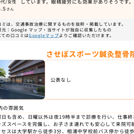
しています。眼精疲労にも効果がありそうです
0代/女性
S.S
さん
コミは、交通事故治療に関するものを抜粋・掲載しています。
照元：Google マップ・当サイトが独自に収集したもの
べての口コミは
Googleマップ
よりご確認いただけます。
させぼスポーツ鍼灸整骨院
公表なし
内の雰囲気
祭日も含め、日曜以外は夜19時半まで診療を行い、仕事
ッズスペースを完備し、お子さま連れでも安心して来院可
クセスは大学駅から徒歩3分、相浦中学校前バス停から徒歩