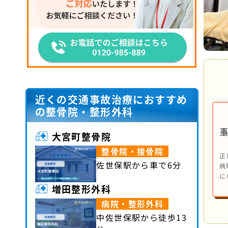
近くの交通事故治療におすすめ
の整骨院・整形外科
大宮町整骨院
整骨院・接骨院
正
佐世保駅から車で6分
病
に
増田整形外科
病院・整形外科
中佐世保駅から徒歩13