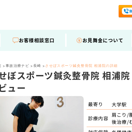
お客様相談窓口
お見舞金について
事故治療ナビ
長崎
させぼスポーツ鍼灸整骨院 相浦院の詳細
E
>
>
>
せぼスポーツ鍼灸整骨院 相浦院
ビュー
最寄り
大学駅
肩こり/
診療内容
後治療/