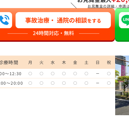
＼
お見舞金の詳細・申請
診療時間
月
火
水
木
金
土
日
祝
:00～12:30
◯
◯
◯
◯
◯
◯
ー
◯
:00～20:00
◯
◯
◯
◯
◯
◯
ー
◯