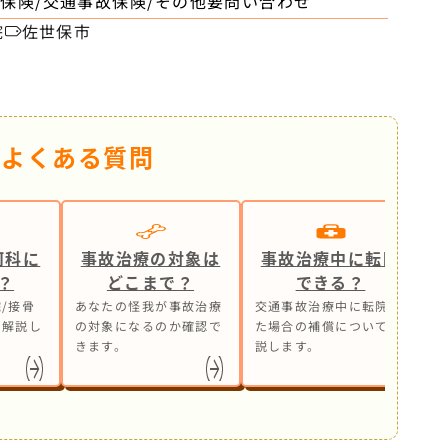
保険/交通事故保険/その他要問い合わせ
院
佐世保市
るよくある質問
何科に
事故治療の対象は
事故治療中に転院
？
どこまで？
できる？
/接骨
あなたの怪我が事故治療
交通事故治療中に転院し
事
も解説し
の対象になるのか確認で
た場合の補償について解
ら
きます。
説します。
処