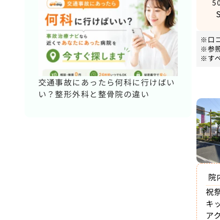
5
※口
※参
※す
交通事故にあったら何科に行けばい
い？整形外科と整骨院の違い
院
祝
キ
ア