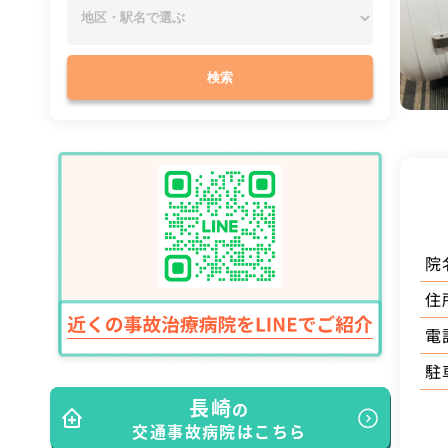
検索
院
住
電
駐
長崎
の
交通事故病院はこちら