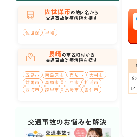
佐世保市
の地区名から
交通事故治療病院を探す
佐世保
早岐
長崎
の市区町村から
交通事故治療病院を探す
五島市
南島原市
壱岐市
大村市
9
対馬市
島原市
平戸市
松浦市
14
西海市
諫早市
長崎市
雲仙市
交通事故のお悩みを解決