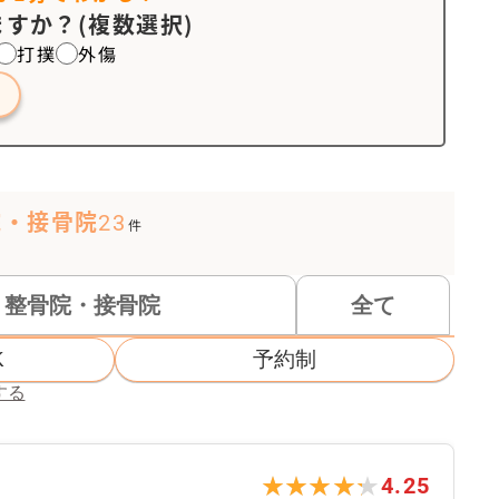
すか？(複数選択)
打撲
外傷
院・接骨院
23
件
整骨院・接骨院
全て
K
予約制
する
★★★★★
★★★★★
4.25