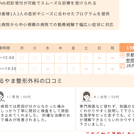
Web初診受付が可能でスムーズな診療を受けられる
患者様1人1人の症状やニーズに合わせたプログラムを提供
大病院から中小規模の病院での勤務経験で幅広い症状に対応
1
療時間
月
火
水
木
金
土
日
祝
京
◯
◯
◯
◯
◯
◯
ー
ー
～12:00
参
J
◯
◯
ー
◯
◯
ー
ー
ー
0～19:30
るやま整形外科の口コミ
I / 男性 / 40代
K / 女性 / 50代
の病院では原因が分からなかった痛み
専門用語など使わず、知識の
、しっかり丁寧に問診と検査をして原因
くわかりやすく説明して下さ
突き止めてくれました。 的確な治療のお
生高学年だった息子でも、ど
げで痛みが改善されました。
か理解できるくらいわかりや
下さいました。