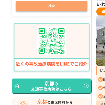
い
検索
い
京都
の
交通事故病院はこちら
京都
の市区町村から
診