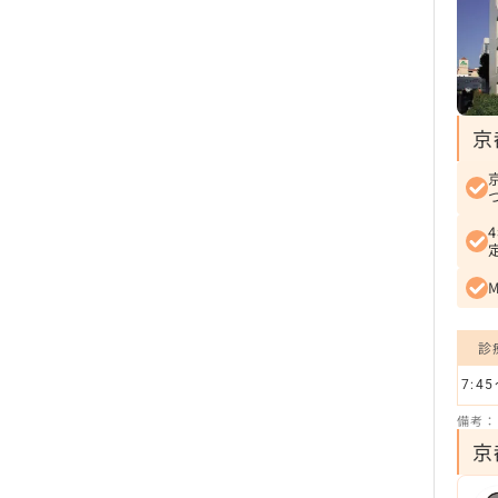
京
診
7:45
備考：
京