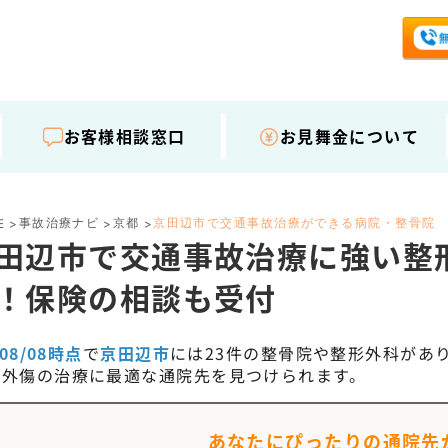
お客様相談窓口
お見舞金について
事故治療ナビ
京都
京田辺市で交通事故治療ができる病院・整骨院
E
>
>
>
田辺市で交通事故治療に強い整
！保険の相談も受付
/08/08時点
で
京田辺市
には
23
件の整骨院や整形外科があ
・外傷の治療に最適な通院先を見つけられます。
あなたにぴったりの通院先