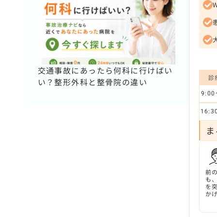
交通事故にあったら何科に行けばい
診
い？整形外科と整骨院の違い
9:00
16:3
ま
前
も
を
か