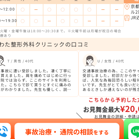
京
◯
ー
◯
◯
◯
◯
ー
ー
～12:00
ル
J
◯
◯
ー
◯
◯
ー
ー
ー
0～19:30
火曜・金曜午後は18:00～20:30まで。※火曜午前は月曜が祝日の場合
療あり
わた整形外科クリニックの口コミ
T / 男性 / 40代
U / 女性 / 40代
通事故に遭い受診しました。凄く丁寧に
交通事故治療の為、ここのサ
て貰えました。肩を痛めてはじめに行っ
受診しました。初診だから待
病院では治らず、ここのサイトを利用し
ば、人気な為毎回恐ろしい程
した。こちらで診て貰うとすぐに痛みの
いです。先生がとても良いだ
因がわかりました。先生も優しく、説明
あるときしか通えないのが残
わかりやすいです。
こちらから予約した
¥20,
お見舞金最大
＼
お見舞金の詳細・申請