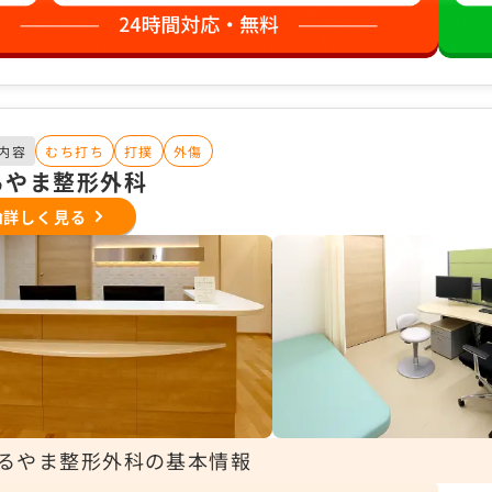
内容
むち打ち
打撲
外傷
るやま整形外科
詳しく見る
るやま整形外科の基本情報