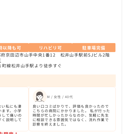
9時以降も可
リハビリ可
駐車場完備
都府京田辺市山手中央1番12 松井山手駅前SJビル2階
照
R片町線松井山手駅より徒歩すぐ
M / 女性 / 40代
ない私にも凄
良い口コミばかりで、評価も良かったので
います。小学
こちらの病院にかかりました。 私が行った
うして痛いの
時間が忙しかったからなのか、気軽に先生
すく説明して
に相談できる雰囲気ではなく、流れ作業で
診察を終えました。