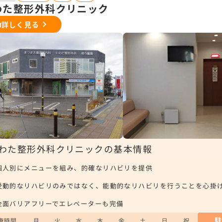
わた整形外科クリニック
詳しく見る
わた整形外科クリニックの基本情報
個人別にメニューを組み、的確なリハビリを提供
受動的なリハビリのみではなく、能動的なリハビリを行うことを心掛
全面バリアフリーでエレベーターも完備
療時間
月
火
水
木
金
土
日
祝