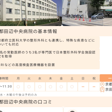
都田辺中央病院の基本情報
京都府立医科大学の整形外科とも連携し、特殊な疾患などに
ついても対応
4名の常勤医師のうち3名が専門医で日本整形外科学会施設認
定を取得
MRIなどの高度検査医療機器を設置
療時間
月
火
水
木
金
土
日
祝
京
◯
◯
◯
◯
◯
◯
ー
ー
～11:30
京
水・木曜の午後は予約のみ
都田辺中央病院の口コミ