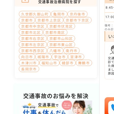
交通事故治療病院を探す
8:45
久世郡久御山町
亀岡市
京丹後市
17:0
京都市
京都市上京区
京都市下京区
備考：
京都市中京区
京都市伏見区
のみ診
京都市北区
京都市南区
い
京都市右京区
京都市山科区
京都市左京区
京都市東山区
京都市西京区
八幡市
南丹市
向日市
城陽市
宇治市
宮津市
交
診
木津川市
福知山市
綾部市
舞鶴市
た
長岡京市
ま
原
も
交通事故のお悩みを解決