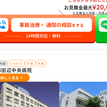
こちらから予約した
¥20,
お見舞金最大
＼
お見舞金の詳細・申請
内容
むち打ち
打撲
外傷
都田辺中央病院
詳しく見る