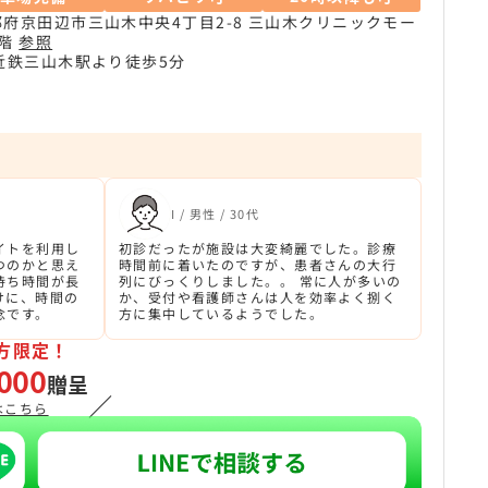
都府京田辺市三山木中央4丁目2-8 三山木クリニックモー
2階
参照
R近鉄三山木駅より徒歩5分
I / 男性 / 30代
イトを利用し
初診だったが施設は大変綺麗でした。診療
つのかと思え
時間前に着いたのですが、患者さんの大行
待ち時間が長
列にびっくりしました。。 常に人が多いの
けに、時間の
か、受付や看護師さんは人を効率よく捌く
念です。
方に集中しているようでした。
方限定！
000
贈呈
／
はこちら