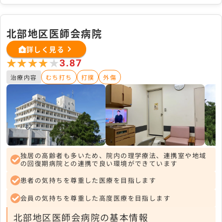
北部地区医師会病院
詳しく見る
★★★★★
★★★★★
3.87
治療内容
むち打ち
打撲
外傷
独居の高齢者も多いため、院内の理学療法、連携室や地域
の回復期病院との連携で良い環境ができています
患者の気持ちを尊重した医療を目指します
会員の気持ちを尊重した高度医療を目指します
北部地区医師会病院の基本情報