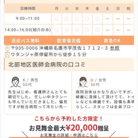
診療時間
月
火
水
木
金
土
日
祝
◯
◯
◯
◯
◯
ー
ー
ー
9:00~11:00
◯
◯
◯
◯
◯
ー
ー
ー
14:00~16:00(紹介のみ)
送迎バス無料
駐車場完備
救急OK
〒905-0006 沖縄県名護市宇茂佐１７１２−３
参照
ワタンジャ原停留所から徒歩１５分
北部地区医師会病院の口コミ
K / 男性
U / 女性
50代
30代
先生はじめ、看護師さんとても
病院自体はかなり古いですが、
親切でした。 忙しい中タクシー
綺麗に清掃して頂けてて、トイ
も呼んでいただきました。偏見
レなども綺麗です。設備も素晴
ですが総合病院って冷たい先生
らしく、スタッフは全員プロフ
のイメージだったんですが、こ
ェッショナルでした。
ちらの病院は違いました。
こちらから予約した方限定！
¥20,000
お見舞金最大
贈呈
＼
／
お見舞金の詳細・申請はこちら