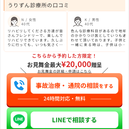
うりずん診療所の口コミ
N / 女性
K / 男性
40代
40代
リハビリしてくださる方達が皆
色んな診療科目があるので地域
さんフレンドリーで、楽しんで
のかかりつけ医としていつも通
リハビリできています。久しぶ
わせて頂いております。子供と
りに行っても、いつも気さくに
一緒に来る時は、子供は小児
話しかけて下さるのでアットホ
科、私は整形外科とそれぞれ時
ーム感があります。
間をずらして受診できるのであ
こちらから予約した方限定！
りがたいです。
¥20,000
お見舞金最大
贈呈
＼
／
お見舞金の詳細・申請はこちら