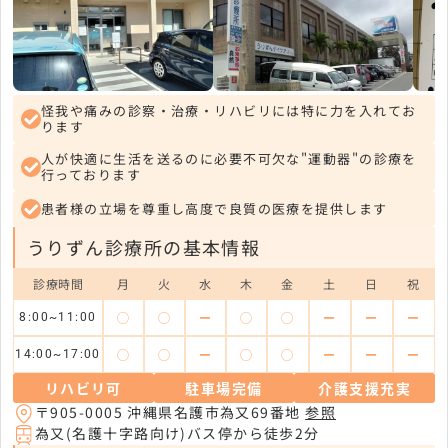
怪我や痛みの診察・治療・リハビリには特に力を入れてお
ります
人が快適に生活を送るのに必要不可欠な"運動器"の診療を
行っております
患者様の立場を尊重し高度で良質の医療を提供します
うりずん診療所の基本情報
診療時間
月
火
水
木
金
土
日
祝
◯
◯
ー
◯
◯
ー
ー
ー
8:00~11:00
◯
◯
ー
◯
◯
ー
ー
ー
14:00~17:00
リハビリ可
駐車場完備
介護支援充実
〒905-0005 沖縄県名護市為又69番地
参照
為又(名護十字路向け)バス停から徒歩2分