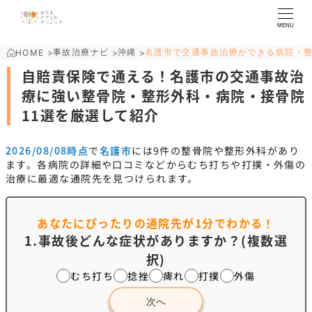
MENU
事故治療ナビ
沖縄
名護市で交通事故治療ができる病院・
HOME
>
>
>
自賠責保険で通える！名護市の交通事故治
療に強い整骨院・整形外科・病院・接骨院
11選を厳選して紹介
2026/08/08時点
で
名護市
には
9
件の整骨院や整形外科があり
ます。各病院の詳細や口コミなどからむち打ちや打撲・外傷の
治療に最適な通院先を見つけられます。
あなたにぴったりの通院先が
1分でわかる！
1.事故後どんな症状がありますか？(複数選
択)
むち打ち
捻挫
痺れ
打撲
外傷
次へ