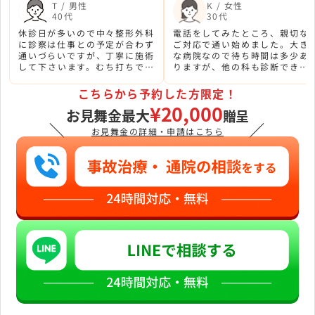
T / 男性
K / 女性
40代
30代
休診日が多いので中々整形外科
電話をしてみたところ、親切な
に診察は仕事との予定が合わず
ご対応で通い始めました。大き
通いづらいですが、丁寧に施術
な病院なので待ち時間は多少あ
して下さいます。むち打ちで結
りますが、他の科も診断できる
構痛かったのですが、通ってか
のでいいと思います。
らゆっくりですが段々良くなっ
こちらから予約した方限定！
てきました。
¥20,000
お見舞金最大
贈呈
＼
／
お見舞金の詳細・申請はこちら