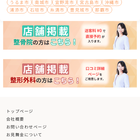
うるま市
南城市
宜野湾市
宮古島市
沖縄市
浦添市
石垣市
糸満市
豊見城市
那覇市
トップページ
会社概要
お問い合わせページ
お見舞金について