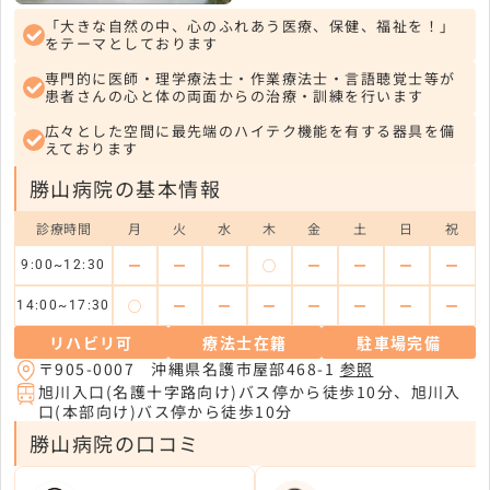
「大きな自然の中、心のふれあう医療、保健、福祉を！」
をテーマとしております
専門的に医師・理学療法士・作業療法士・言語聴覚士等が
患者さんの心と体の両面からの治療・訓練を行います
広々とした空間に最先端のハイテク機能を有する器具を備
えております
勝山病院の基本情報
診療時間
月
火
水
木
金
土
日
祝
ー
ー
ー
◯
ー
ー
ー
ー
9:00~12:30
◯
ー
ー
ー
ー
ー
ー
ー
14:00~17:30
リハビリ可
療法士在籍
駐車場完備
〒905-0007 沖縄県名護市屋部468-1
参照
旭川入口(名護十字路向け)バス停から徒歩10分、旭川入
口(本部向け)バス停から徒歩10分
勝山病院の口コミ