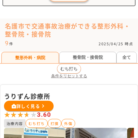
名護市で交通事故治療ができる整形外科・
整骨院・接骨院
9
件
2025/04/25 時点
整骨院・接骨院
全て
整形外科・病院
むち打ち
条件をリセットする
うりずん診療所
詳しく見る
★★★★★
★★★★★
3.60
治療内容
むち打ち
打撲
外傷