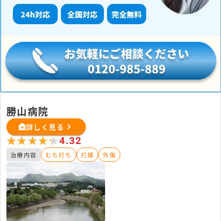
勝山病院
詳しく見る
★★★★★
★★★★★
4.32
治療内容
むち打ち
打撲
外傷