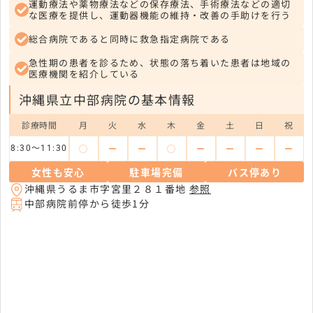
運動療法や薬物療法などの保存療法、手術療法などの適切
な医療を提供し、運動器機能の維持・改善の手助けを行う
総合病院であると同時に救急指定病院である
急性期の患者を診るため、状態の落ち着いた患者は地域の
医療機関を紹介している
沖縄県立中部病院の基本情報
診療時間
月
火
水
木
金
土
日
祝
◯
ー
ー
◯
ー
ー
ー
ー
8:30～11:30
女性も安心
駐車場完備
バス停あり
沖縄県うるま市字宮里２８１番地
参照
中部病院前停から徒歩1分