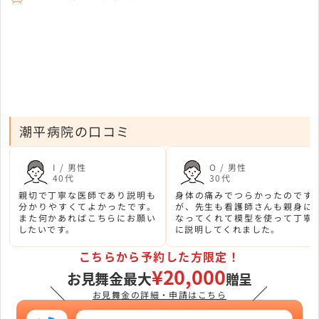
潮平病院の口コミ
I / 男性
O / 男性
40代
30代
親切で丁寧な医師であり説明も
身体の痛みでつらかったのです
分かりやすくてよかったです。
が、先生も看護師さんも親身に
また何かあればこちらにお願い
なってくれて模型を使って丁寧
したいです。
に説明してくれました。
こちらから予約した方限定！
¥20,000
お見舞金最大
贈呈
＼
／
お見舞金の詳細・申請はこちら