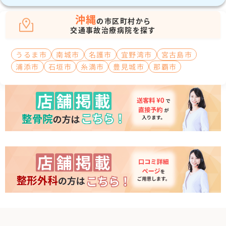
沖縄
の市区町村から
交通事故治療病院を探す
うるま市
南城市
名護市
宜野湾市
宮古島市
浦添市
石垣市
糸満市
豊見城市
那覇市