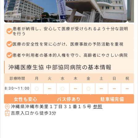
患者が納得し、安心して医療が受けられるよう十分な説明
を行う
医療の安全性を常に心がけ、医療事故の予防活動を重視
患者や利用者の基本的人権を守り、高齢者にやさしい病院
沖縄医療生協 中部協同病院の基本情報
診療時間
月
火
水
木
金
土
日
祝
◯
ー
◯
ー
◯
ー
ー
ー
8:30～11:00
女性も安心
バス停あり
駐車場完備
沖縄県沖縄市美里１丁目３１番１５号
参照
吉原入口から徒歩3分