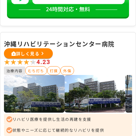
沖縄リハビリテーションセンター病院
詳しく見る
★★★★★
★★★★★
4.23
治療内容
むち打ち
打撲
外傷
リハビリ医療を提供し生活の再建を支援
状態やニーズに応じて継続的なリハビリを提供