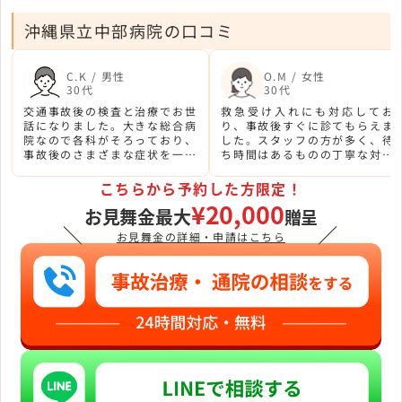
沖縄県立中部病院の口コミ
C.K / 男性
O.M / 女性
30代
30代
交通事故後の検査と治療でお世
救急受け入れにも対応してお
話になりました。大きな総合病
り、事故後すぐに診てもらえま
院なので各科がそろっており、
した。スタッフの方が多く、待
事故後のさまざまな症状を一か
ち時間はあるものの丁寧な対応
所でまとめて診てもらえたのが
で安心して治療を受けることが
助かりました。
できました。
こちらから予約した方限定！
¥20,000
お見舞金最大
贈呈
＼
／
お見舞金の詳細・申請はこちら