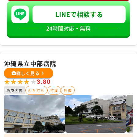
沖縄県立中部病院
詳しく見る
★★★★★
★★★★★
3.80
治療内容
むち打ち
打撲
外傷