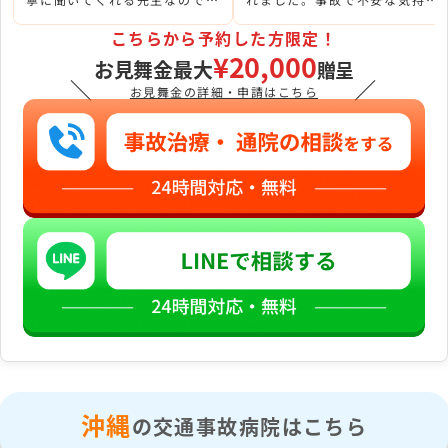
安心して相談出来るし頼もしい
にも寄り添い対応してくれて、
と思っています。
本当に感謝しています。
こちらから予約した方限定！
¥20,000
お見舞金最大
贈呈
＼
／
お見舞金の詳細・申請はこちら
沖縄
の交通事故病院はこちら