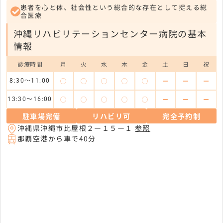
患者を心と体、社会性という総合的な存在として捉える総
合医療
沖縄リハビリテーションセンター病院の基本
情報
診療時間
月
火
水
木
金
土
日
祝
◯
◯
◯
◯
◯
ー
ー
ー
8:30～11:00
◯
◯
◯
◯
◯
ー
ー
ー
13:30～16:00
駐車場完備
リハビリ可
完全予約制
沖縄県沖縄市比屋根２ー１５ー１
参照
那覇空港から車で40分