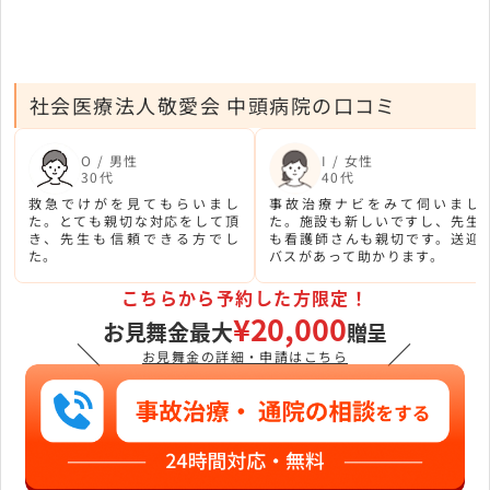
社会医療法人敬愛会 中頭病院の口コミ
O / 男性
I / 女性
30代
40代
救急でけがを見てもらいまし
事故治療ナビをみて伺いまし
た。とても親切な対応をして頂
た。施設も新しいですし、先生
き、先生も信頼できる方でし
も看護師さんも親切です。送迎
た。
バスがあって助かります。
こちらから予約した方限定！
¥20,000
お見舞金最大
贈呈
＼
／
お見舞金の詳細・申請はこちら