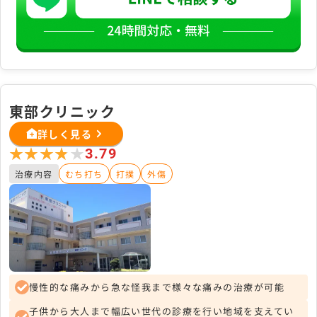
東部クリニック
詳しく見る
★★★★★
★★★★★
3.79
治療内容
むち打ち
打撲
外傷
慢性的な痛みから急な怪我まで様々な痛みの治療が可能
子供から大人まで幅広い世代の診療を行い地域を支えてい