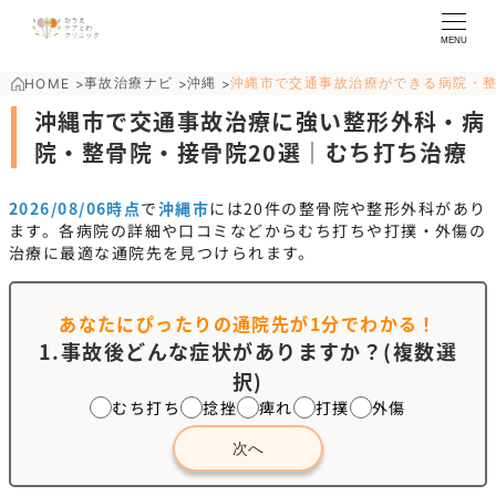
MENU
事故治療ナビ
沖縄
沖縄市で交通事故治療ができる病院・
HOME
>
>
>
沖縄市で交通事故治療に強い整形外科・病
院・整骨院・接骨院20選｜むち打ち治療
2026/08/06時点
で
沖縄市
には
20
件の整骨院や整形外科があり
ます。各病院の詳細や口コミなどからむち打ちや打撲・外傷の
治療に最適な通院先を見つけられます。
あなたにぴったりの通院先が
1分でわかる！
1.事故後どんな症状がありますか？(複数選
択)
むち打ち
捻挫
痺れ
打撲
外傷
次へ