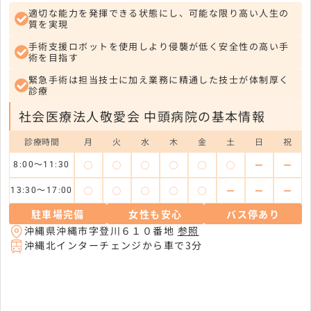
適切な能力を発揮できる状態にし、可能な限り高い人生の
質を実現
手術支援ロボットを使用しより侵襲が低く安全性の高い手
術を目指す
緊急手術は担当技士に加え業務に精通した技士が体制厚く
診療
社会医療法人敬愛会 中頭病院の基本情報
診療時間
月
火
水
木
金
土
日
祝
◯
◯
◯
◯
◯
◯
ー
ー
8:00～11:30
◯
◯
◯
◯
◯
ー
ー
ー
13:30～17:00
駐車場完備
女性も安心
バス停あり
沖縄県沖縄市字登川６１０番地
参照
沖縄北インターチェンジから車で3分