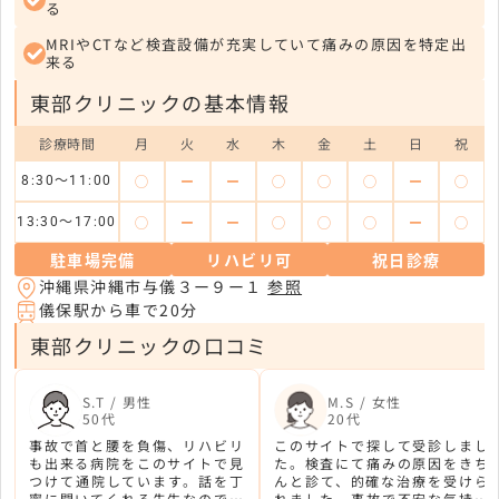
る
MRIやCTなど検査設備が充実していて痛みの原因を特定出
来る
東部クリニックの基本情報
診療時間
月
火
水
木
金
土
日
祝
◯
ー
ー
◯
◯
◯
ー
◯
8:30〜11:00
◯
ー
ー
◯
◯
◯
ー
◯
13:30〜17:00
駐車場完備
リハビリ可
祝日診療
沖縄県沖縄市与儀３ー９ー１
参照
儀保駅から車で20分
東部クリニックの口コミ
S.T / 男性
M.S / 女性
50代
20代
事故で首と腰を負傷、リハビリ
このサイトで探して受診しまし
も出来る病院をこのサイトで見
た。検査にて痛みの原因をきち
つけて通院しています。話を丁
んと診て、的確な治療を受けら
寧に聞いてくれる先生なので、
れました。事故で不安な気持ち