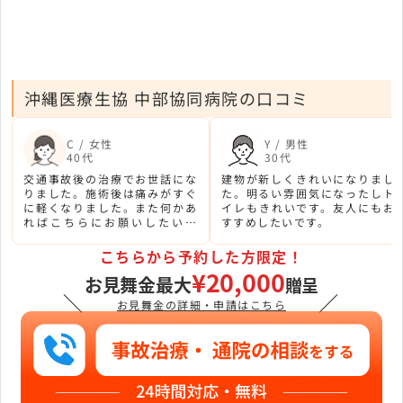
沖縄医療生協 中部協同病院の口コミ
C / 女性
Y / 男性
40代
30代
交通事故後の治療でお世話にな
建物が新しくきれいになりまし
りました。施術後は痛みがすぐ
た。明るい雰囲気になったしト
に軽くなりました。また何かあ
イレもきれいです。友人にもお
ればこちらにお願いしたいで
すすめしたいです。
す。
こちらから予約した方限定！
¥20,000
お見舞金最大
贈呈
＼
／
お見舞金の詳細・申請はこちら