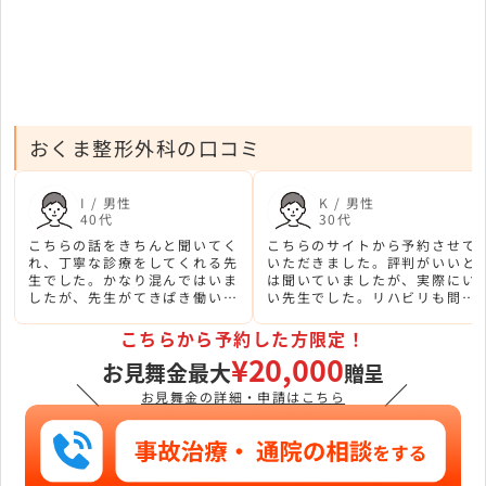
おくま整形外科の口コミ
I / 男性
K / 男性
40代
30代
こちらの話をきちんと聞いてく
こちらのサイトから予約させて
れ、丁寧な診療をしてくれる先
いただきました。評判がいいと
生でした。かなり混んではいま
は聞いていましたが、実際にい
したが、先生がてきぱき働いて
い先生でした。リハビリも問題
いたのでうまく回っている印象
点をはっきりしてくれて、リハ
でした。
ビリ後の状態が良くなったのが
こちらから予約した方限定！
良かったです。
¥20,000
お見舞金最大
贈呈
＼
／
お見舞金の詳細・申請はこちら