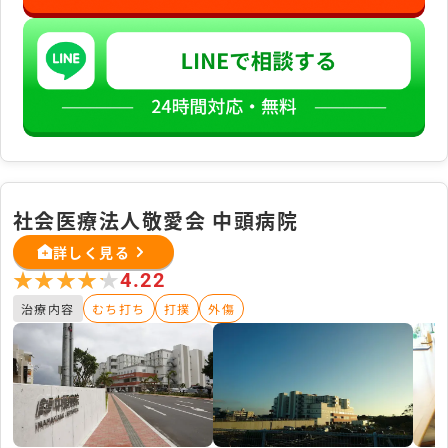
社会医療法人敬愛会 中頭病院
詳しく見る
★★★★★
★★★★★
4.22
治療内容
むち打ち
打撲
外傷