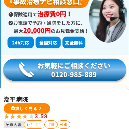
潮平病院
詳しく見る
★★★★★
★★★★★
3.58
治療内容
むち打ち
打撲
外傷