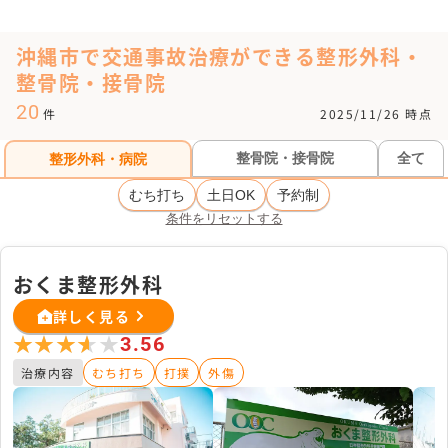
沖縄市で交通事故治療ができる整形外科・
整骨院・接骨院
20
件
2025/11/26 時点
整骨院・接骨院
全て
整形外科・病院
むち打ち
土日OK
予約制
条件をリセットする
おくま整形外科
詳しく見る
★★★★★
★★★★★
3.56
治療内容
むち打ち
打撲
外傷