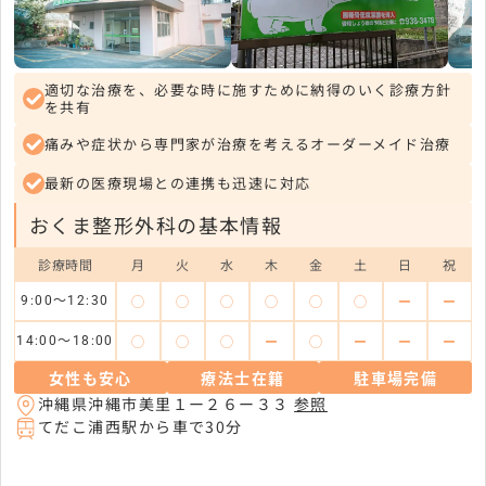
適切な治療を、必要な時に施すために納得のいく診療方針
を共有
痛みや症状から専門家が治療を考えるオーダーメイド治療
最新の医療現場との連携も迅速に対応
おくま整形外科の基本情報
診療時間
月
火
水
木
金
土
日
祝
◯
◯
◯
◯
◯
◯
ー
ー
9:00～12:30
◯
◯
◯
ー
◯
ー
ー
ー
14:00～18:00
女性も安心
療法士在籍
駐車場完備
沖縄県沖縄市美里１ー２６ー３３
参照
てだこ浦西駅から車で30分