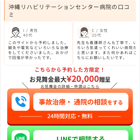
沖縄リハビリテーションセンター病院の口コ
ミ
I / 男性
C / 女性
40代
20代
このサイトから予約しました。
先生も看護師さんも丁寧で、い
鍼灸や電気などいろいろな治療
ろいろ気遣ってくれいい病院だ
をしてくださいました。おかげ
と思います。また何かあればこ
で回復が早かったです。
ちらにお願いしたいです。
こちらから予約した方限定！
¥20,000
お見舞金最大
贈呈
＼
／
お見舞金の詳細・申請はこちら