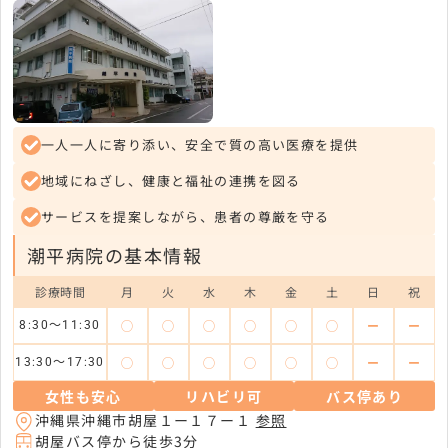
一人一人に寄り添い、安全で質の高い医療を提供
地域にねざし、健康と福祉の連携を図る
サービスを提案しながら、患者の尊厳を守る
潮平病院の基本情報
診療時間
月
火
水
木
金
土
日
祝
◯
◯
◯
◯
◯
◯
ー
ー
8:30～11:30
◯
◯
◯
◯
◯
◯
ー
ー
13:30～17:30
女性も安心
リハビリ可
バス停あり
沖縄県沖縄市胡屋１ー１７ー１
参照
胡屋バス停から徒歩3分