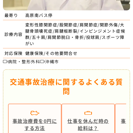
高原南バス停
最寄り
変形性膝関節症/股関節症/肩関節症/関節外傷/大
腿骨頭壊死症/肩腱板断裂/インピンジメント症候
診療内容
群/五十肩/肩関節脱臼・骨折/投球肩/スポーツ障
がい
健康保険/その他要問合せ
対応保険
病院・整形外科
沖縄市
交通事故治療に関するよくある質
問
事故治療費を0円に
仕事を休んだ時の
事故
する方法
給料は？