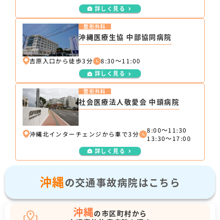
詳しく見る
整形外科
沖縄医療生協 中部協同病院
吉原入口から徒歩3分
8:30～11:00
詳しく見る
整形外科
社会医療法人敬愛会 中頭病院
8:00～11:30
沖縄北インターチェンジから車で3分
13:30～17:00
詳しく見る
沖縄
の交通事故病院はこちら
沖縄
の市区町村から