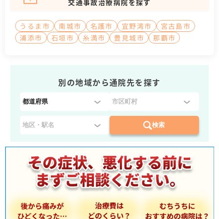
交通事故治療病院を探す
うるま市
南城市
名護市
宜野湾市
宮古島市
浦添市
石垣市
糸満市
豊見城市
那覇市
別の地域から通院先を探す
都
道
府
検索
県
を
選
択
：