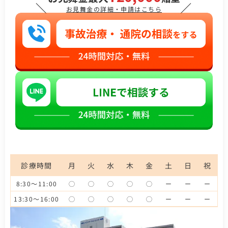
＼
／
お見舞金の詳細・申請はこちら
診療時間
月
火
水
木
金
土
日
祝
8:30～11:00
◯
◯
◯
◯
◯
ー
ー
ー
13:30～16:00
◯
◯
◯
◯
◯
ー
ー
ー