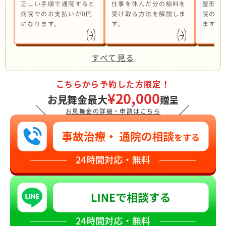
正しい手順で通院すると
仕事を休んだ分の給料を
整形外
病院でのお支払いが0円
受け取る方法を解説しま
院の併
になります。
す。
ます。
すべて見る
こちらから予約した方限定！
¥20,000
お見舞金最大
贈呈
＼
／
お見舞金の詳細・申請はこちら