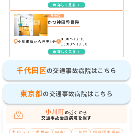
詳しく見る
整骨院
かつ神田整骨院
9:00～12:30
小川町駅から徒歩4分
15:00～18:30
詳しく見る
千代田区
の交通事故病院はこちら
東京都
の交通事故病院はこちら
小川町
の近くから
交通事故治療病院を探す
九段下
二重橋前
内幸町
半蔵門
国会議事堂前