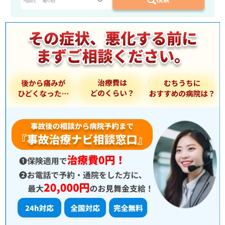
県
を
選
択
：