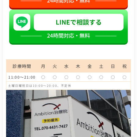
診療時間
月
火
水
木
金
土
日
祝
11:00〜21:00
◯
◯
◯
◯
◯
◯
◯
◯
土曜日曜祝日は10:00〜20:00、不定休