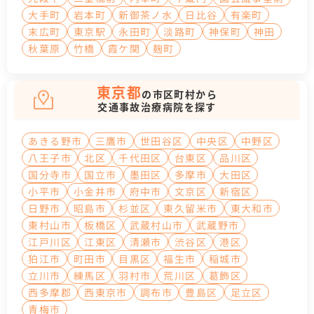
大手町
岩本町
新御茶ノ水
日比谷
有楽町
末広町
東京駅
永田町
淡路町
神保町
神田
秋葉原
竹橋
霞ケ関
麹町
東京都
の市区町村から
交通事故治療病院を探す
あきる野市
三鷹市
世田谷区
中央区
中野区
八王子市
北区
千代田区
台東区
品川区
国分寺市
国立市
墨田区
多摩市
大田区
小平市
小金井市
府中市
文京区
新宿区
日野市
昭島市
杉並区
東久留米市
東大和市
東村山市
板橋区
武蔵村山市
武蔵野市
江戸川区
江東区
清瀬市
渋谷区
港区
狛江市
町田市
目黒区
福生市
稲城市
立川市
練馬区
羽村市
荒川区
葛飾区
西多摩郡
西東京市
調布市
豊島区
足立区
青梅市