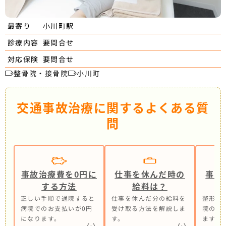
小川町駅
最寄り
要問合せ
診療内容
要問合せ
対応保険
整骨院・接骨院
小川町
交通事故治療に関するよくある質
問
事故治療費を0円に
仕事を休んだ時の
事故
する方法
給料は？
正しい手順で通院すると
仕事を休んだ分の給料を
整形外
病院でのお支払いが0円
受け取る方法を解説しま
院の併
になります。
す。
ます。