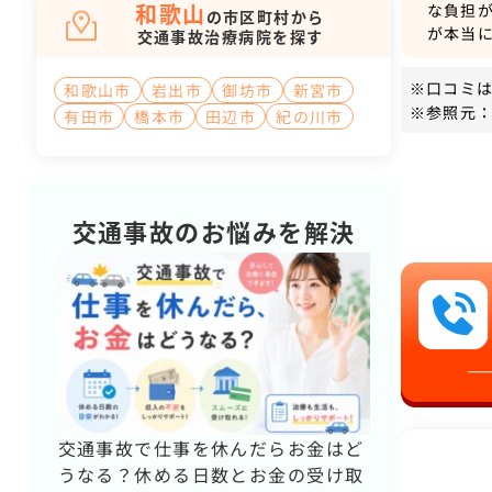
和歌山
な負担
の市区町村から
が本当
交通事故治療病院を探す
※口コミ
和歌山市
岩出市
御坊市
新宮市
※参照元：
有田市
橋本市
田辺市
紀の川市
交通事故のお悩みを解決
交通事故で仕事を休んだらお金はど
うなる？休める日数とお金の受け取