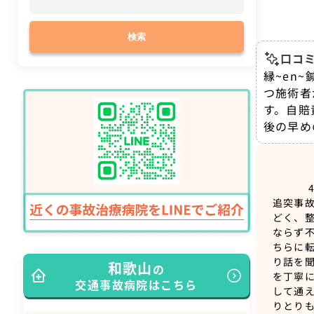
検索
口コミ
縁~en
つ施術者
す。自賠
後の早め
追突事
どく、
ならず
ちらに
り話を
和歌山
の
を丁寧
交通事故病院はこちら
して通
りとり