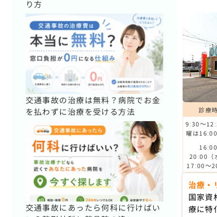
り方
交通事故の治療は無料？病院でお金
診療
を払わずに治療を受ける方法
9ː30～12
曜は16ː0
16ː0
20ː00
17ː00～2
治療・
国家資
交通事故にあったら何科に行けばい
療に特