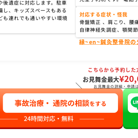
や後遺症に対応します。駐車
備し、キッズスペースもある
対応する症状・怪我
ども連れでも通いやすい環境
骨盤矯正 、肩こり、腰
自律神経失調症、顎関
縁~en~鍼灸整骨院
こちらから予約した
¥20,
お見舞金最大
＼
お見舞金の詳細・申請