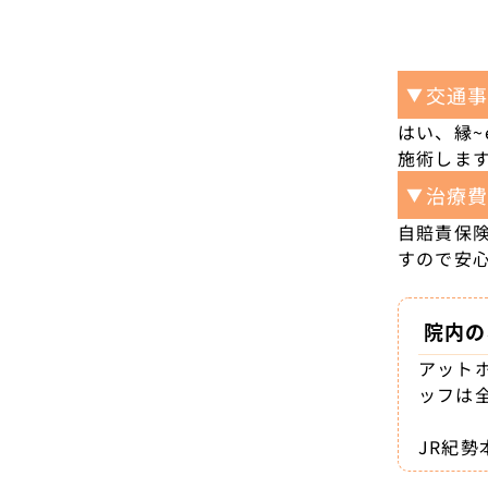
交通
▼
はい、縁
施術しま
治療
▼
自賠責保
すので安
院内の
アット
ッフは
JR紀