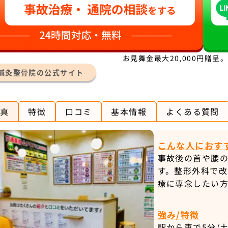
お見舞金最大20,000円贈呈
~鍼灸整骨院の公式サイト
真
特徴
口コミ
基本情報
よくある質問
こんな人におす
事故後の首や腰
す。整形外科で
療に専念したい
強み/特徴
駅から車で5分/土