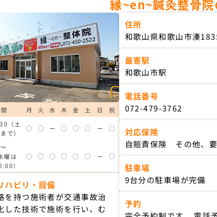
縁~en~鍼灸整骨
住所
和歌山県和歌山市湊1835
最寄駅
和歌山市駅
電話番号
072-479-3762
時間
月
火
水
木
金
土
日
祝
ː30（土
◯
◯
ー
◯
◯
◯
ー
◯
対応保険
0まで）
自賠責保険 その他、
0～
（水曜は
◯
◯
◯
◯
◯
◯
ー
◯
0ː00）
駐車場
9台分の駐車場が完備
リハビリ・設備
格を持つ施術者が交通事故治
予約
化した技術で施術を行い、む
完全予約制です。 電話