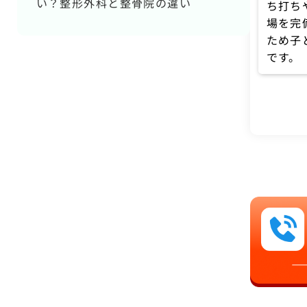
い？整形外科と整骨院の違い
ち打ち
場を完
ため子
です。