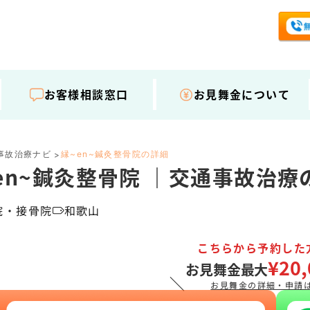
お客様相談窓口
お見舞金について
事故治療ナビ
縁~en~鍼灸整骨院の詳細
>
en~鍼灸整骨院 ｜交通事故治
院・接骨院
和歌山
こちらから予約した
¥20,
お見舞金最大
＼
お見舞金の詳細・申請