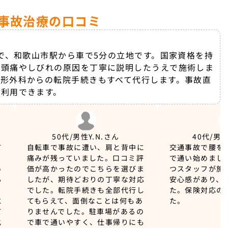
通事故治療の口コミ
で、和歌山市駅から車で5分の立地です。国家資格を持
、頭痛やしびれの原因を丁寧に説明したうえで施術しま
形外科からの転院手続きもすべて代行します。事故直
を利用できます。
50代/男性
Y.N.さん
40代/男
て
自転車で事故に遭い、肩と背中に
交通事故で腰を
、
痛みが残っていました。口コミ評
で通い始めまし
い
価が高かったのでこちらを選びま
つスタッフが施
る
したが、期待どおりの丁寧な対応
安心感があり、
の
でした。転院手続きも全部代行し
た。保険対応の
に
てもらえて、面倒なことは何もあ
た。
て
りませんでした。駐車場があるの
化
で車で通いやすく、仕事帰りにも