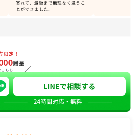
る
寄れて、最後まで無理なく通うこ
とができました。
方限定！
000
贈呈
／
はこちら