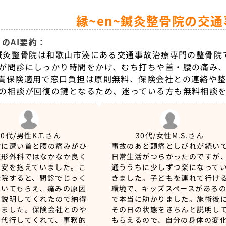
縁~en~鍼灸整骨院の交
のAI要約：
~鍼灸整骨院は和歌山市湊にある交通事故治療専門の整骨院
が問診にしっかり時間をかけ、むち打ちや首・腰の痛み
責保険適用で窓口負担は原則無料、保険会社との連絡や整
の相談が回復の鍵となるため、迷っている方も無料相談
40代/男性
K.T.さん
30代/女性
M.S.さん
故に遭い首と腰の痛みがひ
事故のあと頭痛としびれが続い
整形外科ではなかなか良く
日常生活がつらかったのですが
不安を抱えていました。こ
通ううちに少しずつ楽になって
転院すると、問診でじっく
きました。子どもを連れて行け
聞いてもらえ、痛みの原因
環境で、キッズスペースがある
に説明してくれたので納得
で本当に助かりました。施術後
えました。保険会社とのや
その日の状態をきちんと説明し
も代行してくれて、事務的
もらえるので、自分の身体の変