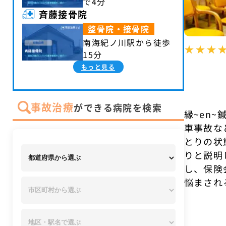
で4分
斉藤接骨院
整骨院・接骨院
南海紀ノ川駅から徒歩
15分
もっと見る
事故治療
ができる病院を検索
縁~en
車事故な
とりの状
りと説明
し、保険
悩まされ