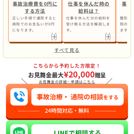
事故治療費を0円に
仕事を休んだ時の
事故
する方法
給料は？
正しい手順で通院すると
仕事を休んだ分の給料を
整形外
病院でのお支払いが0円
受け取る方法を解説しま
院の併
になります。
す。
ます。
すべて見る
こちらから予約した方限定！
¥20,000
お見舞金最大
贈呈
＼
／
お見舞金の詳細・申請はこちら