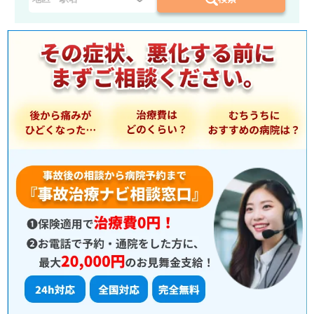
県
を
選
択
：