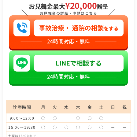
¥20,000
お見舞金最大
贈呈
＼
／
お見舞金の詳細・申請はこちら
診療時間
月
火
水
木
金
土
日
祝
9:00～12:00
◯
◯
ー
◯
◯
◯
ー
ー
15:00～19:30
◯
◯
◯
◯
◯
◯
ー
ー
土曜は16:00まで