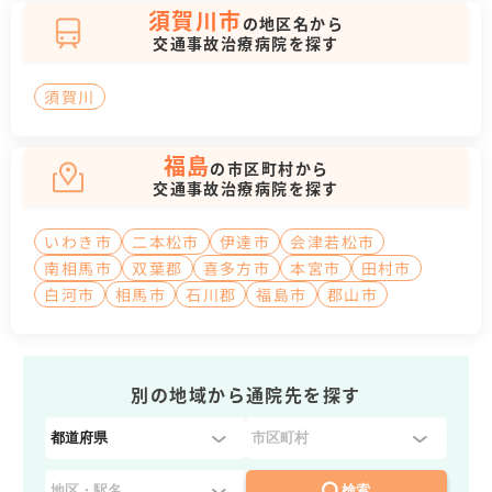
須賀川市
の地区名から
交通事故治療病院を探す
須賀川
福島
の市区町村から
交通事故治療病院を探す
いわき市
二本松市
伊達市
会津若松市
南相馬市
双葉郡
喜多方市
本宮市
田村市
白河市
相馬市
石川郡
福島市
郡山市
別の地域から通院先を探す
都
道
府
検索