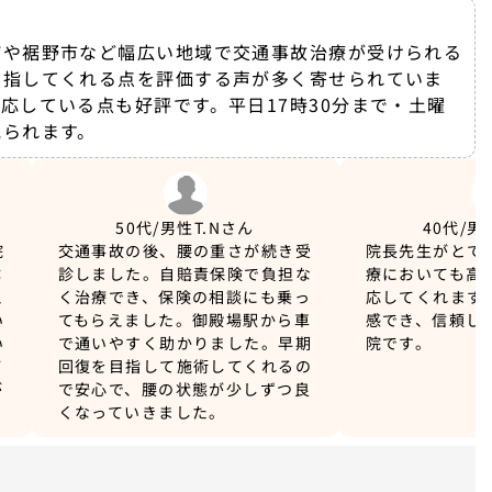
町や裾野市など幅広い地域で交通事故治療が受けられる
目指してくれる点を評価する声が多く寄せられていま
応している点も好評です。平日17時30分まで・土曜
見られます。
50代/男性
T.Nさん
40代/男
院
交通事故の後、腰の重さが続き受
院長先生がとて
体
診しました。自賠責保険で負担な
療においても高
え
く治療でき、保険の相談にも乗っ
応してくれます
い
てもらえました。御殿場駅から車
感でき、信頼し
い
で通いやすく助かりました。早期
院です。
て
回復を目指して施術してくれるの
が
で安心で、腰の状態が少しずつ良
くなっていきました。