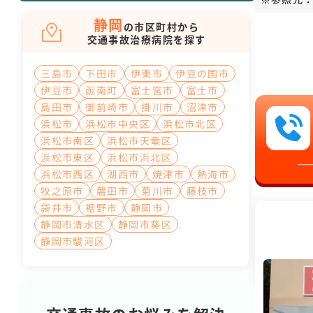
静岡
の市区町村から
交通事故治療病院を探す
三島市
下田市
伊東市
伊豆の国市
伊豆市
函南町
富士宮市
富士市
島田市
御前崎市
掛川市
沼津市
浜松市
浜松市中央区
浜松市北区
浜松市南区
浜松市天竜区
浜松市東区
浜松市浜北区
浜松市西区
湖西市
焼津市
熱海市
牧之原市
磐田市
菊川市
藤枝市
袋井市
裾野市
静岡市
静岡市清水区
静岡市葵区
静岡市駿河区