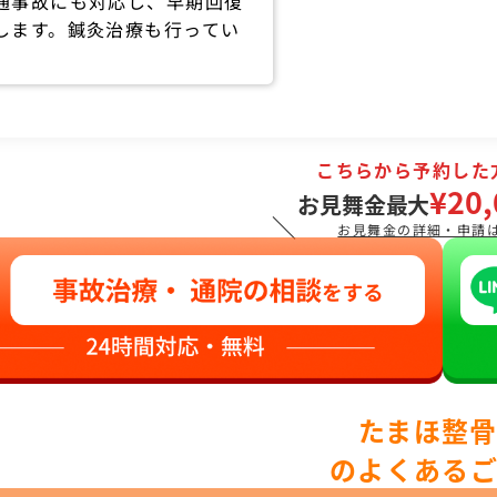
通事故にも対応し、早期回復
します。鍼灸治療も行ってい
こちらから予約した
¥20,
お見舞金最大
＼
お見舞金の詳細・申請
たまほ整
のよくある