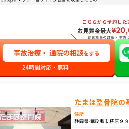
こちらから予約した
¥20,
お見舞金最大
＼
お見舞金の詳細・申請
たまほ整骨院の
住所
静岡県御殿場市萩原９９