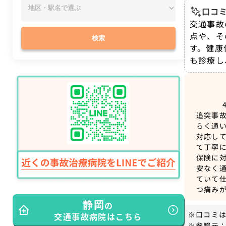
口コミ
交通事故
点や、そ
検索
す。健康
も診療し
追突事
らく通
対応し
て丁寧
保険に
安なく
ていて
つ痛み
静岡
の
※口コミ
交通事故病院はこちら
※参照元：