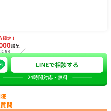
方限定！
000
贈呈
／
はこちら
骨院
ご質問