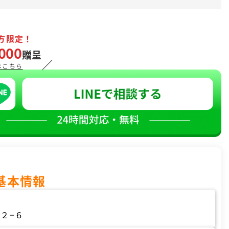
方限定！
000
贈呈
／
はこちら
基本情報
２−６