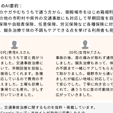
のAI要約：
のケガやむちうちで通う方から、御殿場市をはじめ箱根
の他の市町村や県外の交通事故にも対応して早期回復を
保険や自賠責保険、任意保険、労災保険など各種保険に対
、鍼灸治療で体の不調もケアできる点を挙げる利用者も
40代/男性
K.Sさん
30代/女性
M.Tさん
故のむちうちで首と肩がつ
事故の後、首の痛みが取れず通
いました。交通事故治療に
しました。鍼灸治療もあって、
ていて、早期回復を目指し
の不調まで一緒にケアしてもら
に施術してくれます。各種
て助かりました。裾野市から通
対応しているので費用の不
ましたが幅広い地域に対応して
通えました。土曜も診療し
て安心でした。丁寧に向き合っ
仕事帰りにも寄れ、少しず
くれて、通ううちに首の可動域
が引いていきました。
広がっていきました。
は、交通事故治療に関するものを抜粋・掲載しています。
Google マップ・当サイトが独自に収集したもの