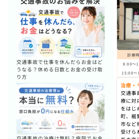
交通事故のお悩みを解決
診療
交通事故で仕事を休んだらお金はど
8:00～1
うなる？休める日数とお金の受け取
15:00～
り方
治療・
交通事
療に対
をはじ
町、裾
市など
受けら
交通事故の治療は無料？病院でお金