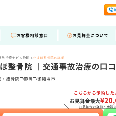
お客様相談窓口
お見舞金について
事故治療ナビ
静岡
たまほ整骨院の詳細
>
>
ほ整骨院 ｜交通事故治療の口
院・接骨院
静岡
御殿場市
こちらから予約した
¥20,
お見舞金最大
＼
お見舞金の詳細・申請