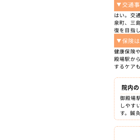
交通
▼
はい。交
泉町、三
復を目指
保険
▼
健康保険
殿場駅か
するケア
院内の
御殿場
しやす
す。鍼