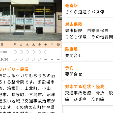
最寄駅
さくら道通りバス停
対応保険
健康保険 自賠責保険
こども保険 その他要
時間
月
火
水
木
金
土
日
祝
駐車場
2:00
◯
◯
◯
◯
◯
◯
ー
ー
要問合せ
19:30
◯
◯
◯
◯
◯
ー
ー
ー
予約
リハビリ・設備
要問合せ
故によるケガやむちうちの治
応する整骨院です。御殿場市
対応する症状・怪我
め、箱根町、山北町、小山
交通事故治療 骨折 
野市、長泉町、三島市、沼津
痛 ひざ痛 筋肉痛
幅広い地域で交通事故治療が
れます。その他の市町村や県