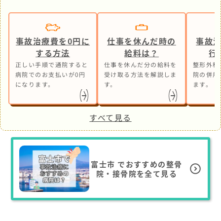
事故治療費を0円に
仕事を休んだ時の
事故
する方法
給料は？
行
正しい手順で通院すると
仕事を休んだ分の給料を
整形外科
病院でのお支払いが0円
受け取る方法を解説しま
院の併用
になります。
す。
ます。
すべて見る
富士市
でおすすめの整骨
院・接骨院を全て見る