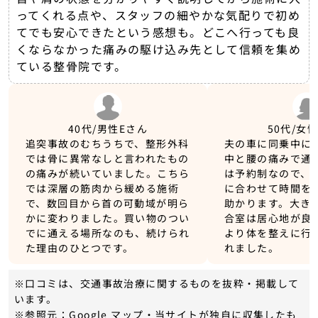
ってくれる点や、スタッフの細やかな気配りで初め
てでも安心できたという感想も。どこへ行っても良
くならなかった痛みの駆け込み先として信頼を集め
ている整骨院です。
40代/男性
Eさん
50代/女
追突事故のむちうちで、整形外科
夫の車に同乗中に
では骨に異常なしと言われたもの
中と腰の痛みで通
の痛みが続いていました。こちら
は予約制なので、
では深層の筋肉から緩める施術
に合わせて時間を
で、数回目から首の可動域が明ら
助かります。大き
かに変わりました。買い物のつい
合室は居心地が良
でに通える場所なのも、続けられ
より体を整えに行
た理由のひとつです。
れました。
※口コミは、交通事故治療に関するものを抜粋・掲載して
います。
※参照元：Google マップ・当サイトが独自に収集したも