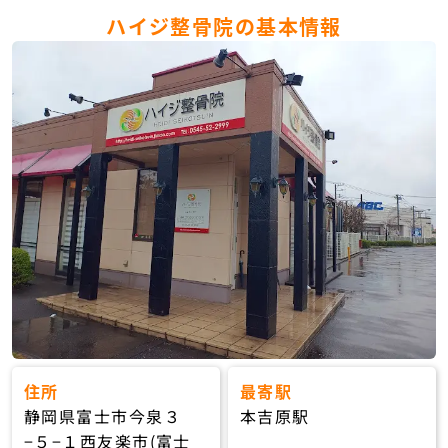
ハイジ整骨院の基本情報
住所
最寄駅
静岡県富士市今泉３
本吉原駅
−５−１西友楽市(富士