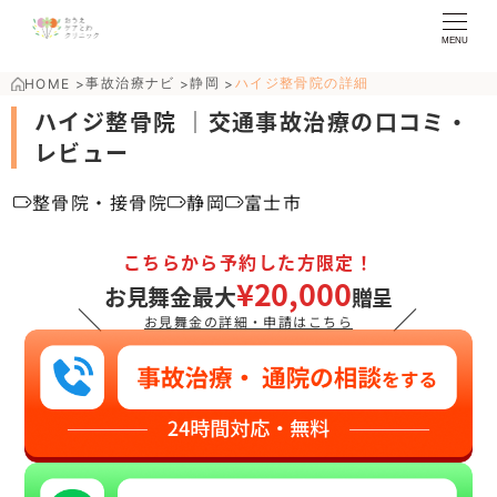
MENU
事故治療ナビ
静岡
ハイジ整骨院の詳細
HOME
>
>
>
ハイジ整骨院 ｜交通事故治療の口コミ・
レビュー
整骨院・接骨院
静岡
富士市
こちらから予約した方限定！
¥20,000
お見舞金最大
贈呈
＼
／
お見舞金の詳細・申請はこちら