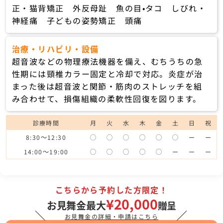
正・猫背矯正 外反母趾 魚の目•タコ しびれ・
神経痛 子どもの姿勢矯正 頭痛
治療・リハビリ・設備
超音波などの物理療法機器を備え、むちうちの急
性期には頸椎カラー固定と冷却で対応。炎症が治
まった後は超音波と関節・筋肉のストレッチを組
み合わせて、損傷組織の柔軟性回復を図ります。
診療時間
月
火
水
木
金
土
日
祝
8:30～12:30
◯
◯
◯
◯
◯
◯
ー
ー
14:00～19:00
◯
◯
◯
◯
◯
ー
ー
ー
こちらから予約した方限定！
¥20,000
お見舞金最大
贈呈
＼
／
お見舞金の詳細・申請はこちら