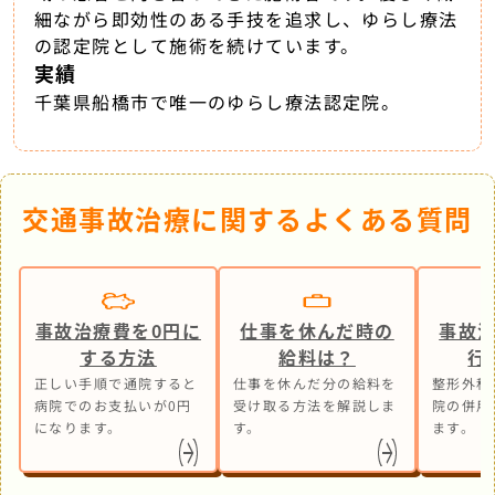
細ながら即効性のある手技を追求し、ゆらし療法
の認定院として施術を続けています。
実績
千葉県船橋市で唯一のゆらし療法認定院。
交通事故治療に関するよくある質問
事故治療費を0円に
仕事を休んだ時の
事故
する方法
給料は？
行
正しい手順で通院すると
仕事を休んだ分の給料を
整形外科
病院でのお支払いが0円
受け取る方法を解説しま
院の併用
になります。
す。
ます。