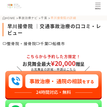
MENU
事故治療ナビ
千葉
早川接骨院の詳細
HOME
>
>
>
早川接骨院 ｜交通事故治療の口コミ・レ
ビュー
整骨院・接骨院
千葉
船橋市
こちらから予約した方限定！
¥20,000
お見舞金最大
贈呈
＼
／
お見舞金の詳細・申請はこちら