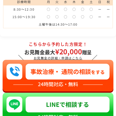
診療時間
月
火
水
木
金
土
日
祝
8:30～12:30
◯
◯
◯
◯
◯
◯
ー
ー
15:00～19:30
◯
◯
◯
◯
◯
◯
ー
ー
土曜午後は14:30～17:00
こちらから予約した方限定！
¥20,000
お見舞金最大
贈呈
＼
／
お見舞金の詳細・申請はこちら