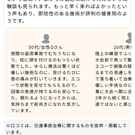
験談も見られます。もっと早く来ればよかったとい
う声もあり、即効性のある施術が評判の接骨院のよ
うです。
50代/女性
Oさん
20代/男
夜間の追突事故でむちうちにな
陸上の練習でふく
り、枕に頭を付けるのもつらい状
大会前で焦って駆
態でした。ゆらし療法は驚くほど
エコーで損傷の程
優しい施術なのに、受けるたびに
るまでの見通しを
首の痛みが引いていきます。エコ
で落ち着いて治療
ーで状態を見せてもらえるので、
優しい手技なのに
回復の実感が持てるのも安心でし
事に大会へ間に合
た。眠れるようになってからは、
3年から続く院と
気持ちまで前向きになれた気がし
達ではないと感じ
ています。
※口コミは、交通事故治療に関するものを抜粋・掲載して
います。