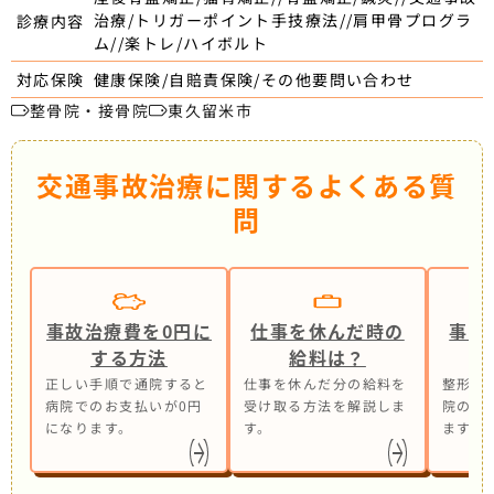
治療/トリガーポイント手技療法//肩甲骨プログラ
診療内容
ム//楽トレ/ハイボルト
健康保険/自賠責保険/その他要問い合わせ
対応保険
整骨院・接骨院
東久留米市
交通事故治療に関するよくある質
問
事故治療費を0円に
仕事を休んだ時の
事故
する方法
給料は？
正しい手順で通院すると
仕事を休んだ分の給料を
整形外
病院でのお支払いが0円
受け取る方法を解説しま
院の併
になります。
す。
ます。