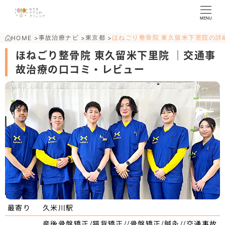
MENU
事故治療ナビ
東京都
ほねごり整骨院 東久留米下里院の詳
HOME
>
>
>
ほねごり整骨院 東久留米下里院 ｜交通事
故治療の口コミ・レビュー
久米川駅
最寄り
産後骨盤矯正/猫背矯正//骨盤矯正/鍼灸//交通事故