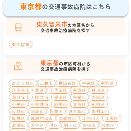
東京都
の交通事故病院はこちら
東久留米市
の地区名から
交通事故治療病院を探す
東久留米
東京都
の市区町村から
交通事故治療病院を探す
あきる野市
三鷹市
世田谷区
中央区
中野区
八王子市
北区
千代田区
台東区
品川区
国分寺市
国立市
墨田区
多摩市
大田区
小平市
小金井市
府中市
文京区
新宿区
日野市
昭島市
杉並区
東大和市
東村山市
板橋区
武蔵村山市
武蔵野市
江戸川区
江東区
清瀬市
渋谷区
港区
狛江市
町田市
目黒区