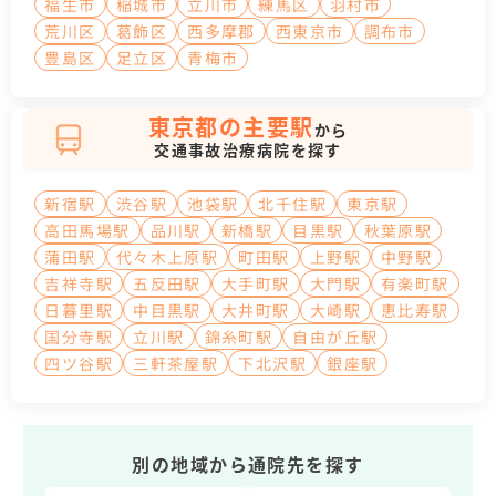
福生市
稲城市
立川市
練馬区
羽村市
荒川区
葛飾区
西多摩郡
西東京市
調布市
豊島区
足立区
青梅市
東京都の主要駅
から
交通事故治療病院を探す
新宿駅
渋谷駅
池袋駅
北千住駅
東京駅
高田馬場駅
品川駅
新橋駅
目黒駅
秋葉原駅
蒲田駅
代々木上原駅
町田駅
上野駅
中野駅
吉祥寺駅
五反田駅
大手町駅
大門駅
有楽町駅
日暮里駅
中目黒駅
大井町駅
大崎駅
恵比寿駅
国分寺駅
立川駅
錦糸町駅
自由が丘駅
四ツ谷駅
三軒茶屋駅
下北沢駅
銀座駅
別の地域から通院先を探す