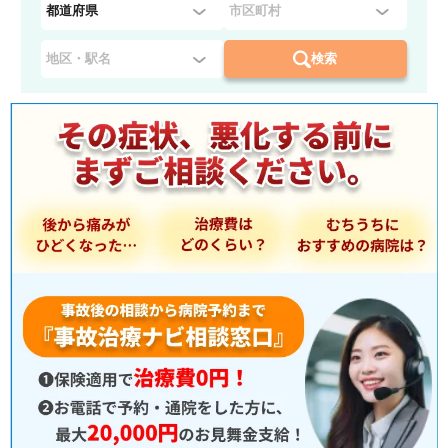
都
道
府
検索
県
を
選
択
：