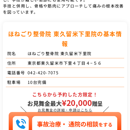
手技と併用し、骨格や筋肉にアプローチして痛みの根本改善
を図っています。
ほねごり整骨院 東久留米下里院の基本情
報
ほねごり整骨院 東久留米下里院
院名
東京都東久留米市下里４丁目４−５６
住所
042-420-7075
電話番号
10台完備
駐車場
こちらから予約した方限定！
¥20,000
お見舞金最大
贈呈
＼
／
お見舞金の詳細・申請はこちら