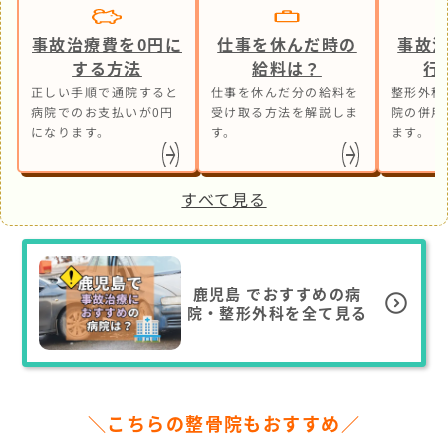
事故治療費を0円に
仕事を休んだ時の
事故
する方法
給料は？
行
正しい手順で通院すると
仕事を休んだ分の給料を
整形外科
病院でのお支払いが0円
受け取る方法を解説しま
院の併用
になります。
す。
ます。
すべて見る
鹿児島
でおすすめの病
院・整形外科を全て見る
＼こちらの整骨院もおすすめ／