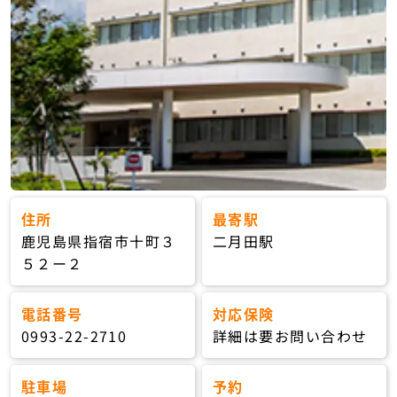
住所
最寄駅
鹿児島県指宿市十町３
二月田駅
５２ー２
電話番号
対応保険
0993-22-2710
詳細は要お問い合わせ
駐車場
予約