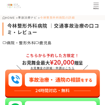
MENU
事故治療ナビ
今林整形外科病院の詳細
HOME
>
>
今林整形外科病院 ｜交通事故治療の口コ
ミ・レビュー
病院・整形外科
鹿児島
こちらから予約した方限定！
¥20,000
お見舞金最大
贈呈
＼
／
お見舞金の詳細・申請はこちら