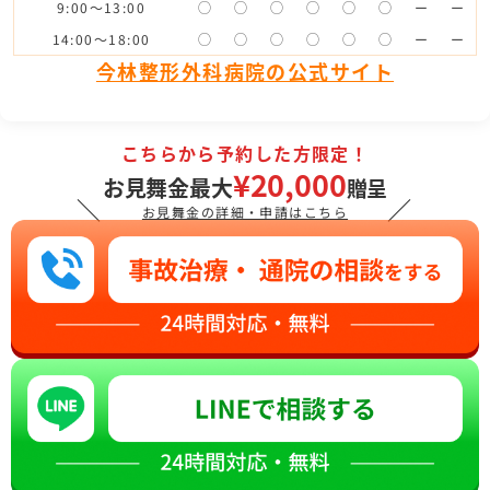
9:00〜13:00
◯
◯
◯
◯
◯
◯
ー
ー
14:00〜18:00
◯
◯
◯
◯
◯
◯
ー
ー
今林整形外科病院の公式サイト
こちらから予約した方限定！
¥20,000
お見舞金最大
贈呈
＼
／
お見舞金の詳細・申請はこちら