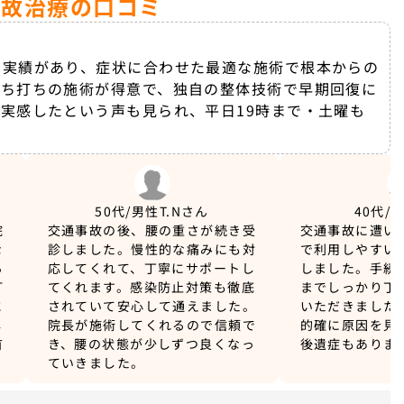
事故治療の口コミ
な実績があり、症状に合わせた最適な施術で根本からの
むち打ちの施術が得意で、独自の整体技術で早期回復に
実感したという声も見られ、平日19時まで・土曜も
50代/男性
T.Nさん
40代/
院
交通事故の後、腰の重さが続き受
交通事故に遭い
な
診しました。慢性的な痛みにも対
で利用しやすい
ら
応してくれて、丁寧にサポートし
しました。手続
打
てくれます。感染防止対策も徹底
までしっかり丁
に
されていて安心して通えました。
いただきました
し
院長が施術してくれるので信頼で
的確に原因を見
首
き、腰の状態が少しずつ良くなっ
後遺症もありま
。
ていきました。