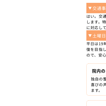
交通
▼
はい。交
します。
に対応し
土曜
▼
平日は1
復を目指
ので、安
院内の
独自の
喜びの
ます。