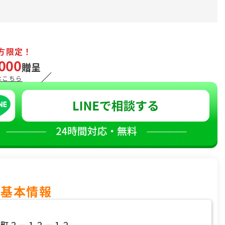
方限定！
000
贈呈
／
はこちら
の基本情報
堀町２－１２－１２