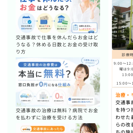
交通事故で仕事を休んだらお金はど
うなる？休める日数とお金の受け取
り方
診療
9:00〜12
曜は9:
13:0
15:00〜
治療・
交通事
を持つ
交通事故の治療は無料？病院でお金
わせた
を払わずに治療を受ける方法
らの改
ちの施