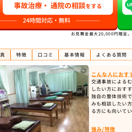
お見舞金最大20,000円贈呈
真
特徴
口コミ
基本情報
よくある質問
こんな人におす
交通事故による
したい方におす
独自の整体技術
みも相談したい方
る方にも向いてい
強み/特徴