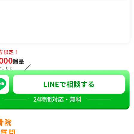
方限定！
000
贈呈
／
はこちら
骨院
ご質問