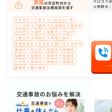
※口コミ
茨城
の市区町村から
※参照元：
交通事故治療病院を探す
かすみがうら市
つくばみらい市
つくば市
下妻市
北茨城市
取手市
古河市
土浦市
坂東市
守谷市
小美玉市
常総市
常陸大宮市
常陸太田市
日立市
桜川市
水戸市
潮来市
牛久市
石岡市
神栖市
稲敷市
笠間市
筑西市
結城市
行方市
那珂市
鉾田市
高萩市
鹿嶋市
龍ケ崎市
交通事故のお悩みを解決