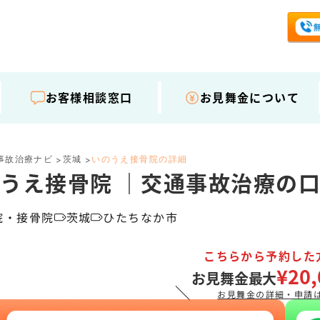
お客様相談窓口
お見舞金について
事故治療ナビ
茨城
いのうえ接骨院の詳細
>
>
うえ接骨院 ｜交通事故治療の
院・接骨院
茨城
ひたちなか市
こちらから予約した
¥20,
お見舞金最大
＼
お見舞金の詳細・申請