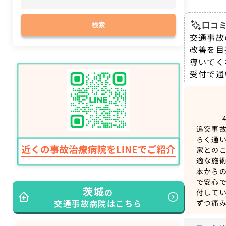
口コミ
検索
交通事故
改善を目
導いてく
受付で通
追突事
らく通
家との
適な施
本から
で安心で
茨城
の
付して
交通事故病院はこちら
ずつ痛