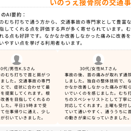
いのうえ接骨院の交通
のAI要約：
のむち打ちで通う方から、交通事故の専門家として豊富
指してくれる点を評価する声が多く寄せられています。
れる点も好評です。なかなか改善しなかった痛みに改善を
いやすい点を挙げる利用者もいます。
40代/男性
K.Sさん
30代/女性
M.Tさん
故のむち打ちで首と肩がつ
事故の後、首の痛みが取れず通
いました。交通事故の専門
しました。独自の整体技術で、
ことで、症状に合わせて最
かなか改善しなかった痛みが和
術を提案してくれます。根
いでいくのを感じました。むち
の改善を目指してくれるの
ちのスペシャリストとして丁寧
した。平日19時まで受
対応してくれます。土曜も受付
いて仕事帰りに通え、少し
ていて通いやすく、通ううちに
みが引いていきました。
の動きが楽になっていきました