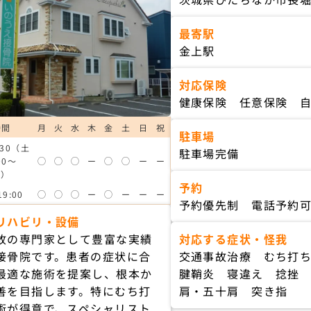
最寄駅
金上駅
対応保険
健康保険 任意保険 
時間
月
火
水
木
金
土
日
祝
駐車場
:30（土
駐車場完備
00〜
◯
◯
◯
ー
◯
◯
ー
ー
0）
予約
19:00
◯
◯
◯
ー
◯
ー
ー
ー
予約優先制 電話予約
リハビリ・設備
故の専門家として豊富な実績
対応する症状・怪我
接骨院です。患者の症状に合
交通事故治療 むち打
最適な施術を提案し、根本か
腱鞘炎 寝違え 捻挫
善を目指します。特にむち打
肩・五十肩 突き指
術が得意で、スペシャリスト