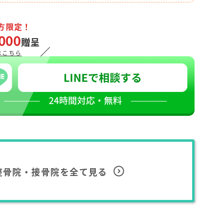
方限定！
000
贈呈
／
はこちら
整骨院・接骨院を全て見る