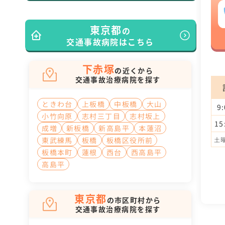
東京都
の
交通事故病院はこちら
下赤塚
の近くから
交通事故治療病院を探す
ときわ台
上板橋
中板橋
大山
9
小竹向原
志村三丁目
志村坂上
15
成増
新板橋
新高島平
本蓮沼
東武練馬
板橋
板橋区役所前
土曜
板橋本町
蓮根
西台
西高島平
高島平
東京都
の市区町村から
交通事故治療病院を探す