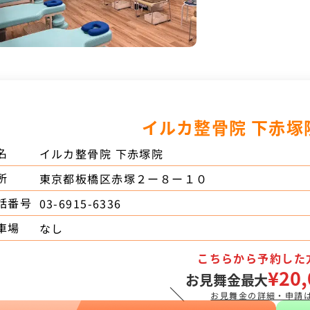
イルカ整骨院 下赤塚
名
イルカ整骨院 下赤塚院
所
東京都板橋区赤塚２ー８ー１０
話番号
03-6915-6336
車場
なし
こちらから予約した
¥20,
お見舞金最大
＼
お見舞金の詳細・申請