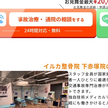
¥20,
お見舞金最大
＼
お見舞金の詳細・申請
イルカ整骨院 下赤塚院
スタッフ全員が国家
者一人ひとりに最適
交通事故専門治療が
トできます。
独自技術メディカル
経にも働きかけると