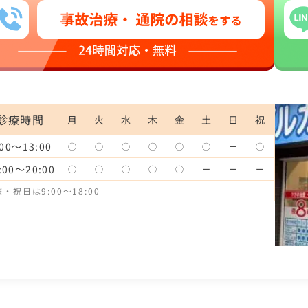
診療時間
月
火
水
木
金
土
日
祝
:00〜13:00
◯
◯
◯
◯
◯
◯
ー
◯
:00〜20:00
◯
◯
◯
◯
◯
ー
ー
ー
・祝日は9:00〜18:00