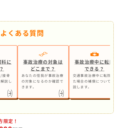
るよくある質問
何科に
事故治療の対象は
事故治療中に転院
？
どこまで？
できる？
/接骨
あなたの怪我が事故治療
交通事故治療中に転院し
事
も解説し
の対象になるのか確認で
た場合の補償について解
ら
きます。
説します。
処
方限定！