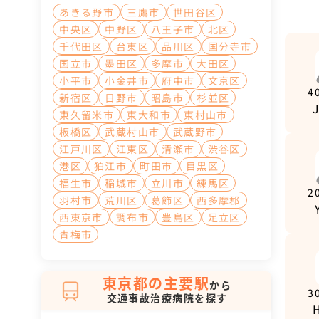
あきる野市
三鷹市
世田谷区
中央区
中野区
八王子市
北区
千代田区
台東区
品川区
国分寺市
国立市
墨田区
多摩市
大田区
小平市
小金井市
府中市
文京区
4
新宿区
日野市
昭島市
杉並区
東久留米市
東大和市
東村山市
板橋区
武蔵村山市
武蔵野市
江戸川区
江東区
清瀬市
渋谷区
港区
狛江市
町田市
目黒区
福生市
稲城市
立川市
練馬区
2
羽村市
荒川区
葛飾区
西多摩郡
西東京市
調布市
豊島区
足立区
青梅市
東京都の主要駅
から
3
交通事故治療病院を探す