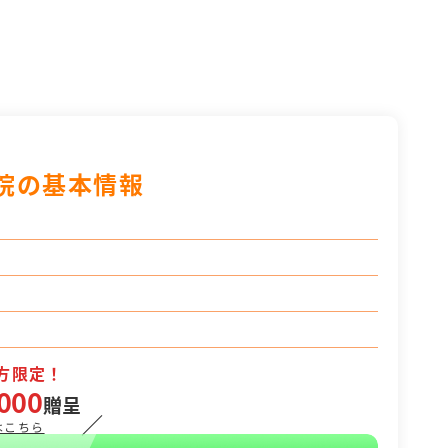
院の基本情報
方限定！
000
贈呈
／
はこちら