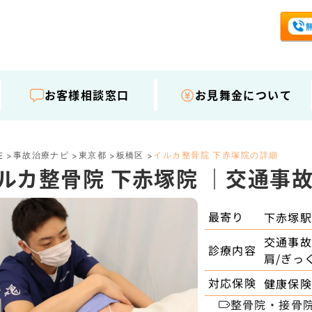
お客様相談窓口
お見舞金について
事故治療ナビ
東京都
板橋区
イルカ整骨院 下赤塚院の詳細
E
>
>
>
>
ルカ整骨院 下赤塚院 ｜交通事
最寄り
下赤塚
交通事故
診療内容
肩/ぎっ
対応保険
健康保険
整骨院・接骨