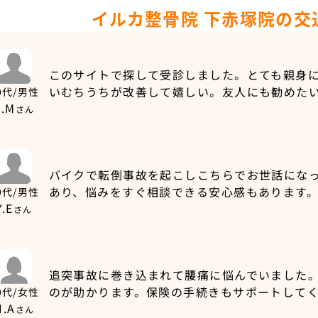
イルカ整骨院 下赤塚院の交
このサイトで探して受診しました。とても親身
いむちうちが改善して嬉しい。友人にも勧めた
0代/男性
J.M
さん
バイクで転倒事故を起こしこちらでお世話にな
あり、悩みをすぐ相談できる安心感もあります
0代/男性
Y.E
さん
追突事故に巻き込まれて腰痛に悩んでいました
のが助かります。保険の手続きもサポートして
0代/女性
H.A
さん