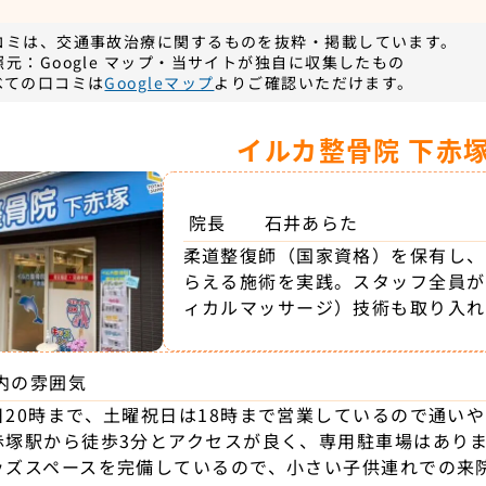
コミは、交通事故治療に関するものを抜粋・掲載しています。
照元：Google マップ・当サイトが独自に収集したもの
べての口コミは
Googleマップ
よりご確認いただけます。
イルカ整骨院 下赤
院長
石井あらた
柔道整復師（国家資格）を保有し、
らえる施術を実践。スタッフ全員が
ィカルマッサージ）技術も取り入れ
内の雰囲気
日20時まで、土曜祝日は18時まで営業しているので通い
赤塚駅から徒歩3分とアクセスが良く、専用駐車場はあり
ッズスペースを完備しているので、小さい子供連れでの来