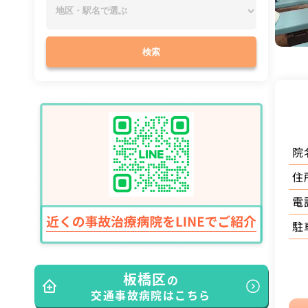
検索
院
住
電
駐
板橋区
の
交通事故病院はこちら