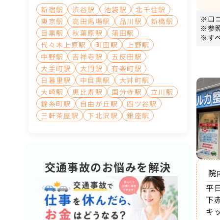
新宿駅
渋谷駅
池袋駅
北千住駅
※口
東京駅
高田馬場駅
品川駅
新橋駅
※参
目黒駅
秋葉原駅
蒲田駅
※す
代々木上原駅
町田駅
上野駅
中野駅
吉祥寺駅
五反田駅
大手町駅
大門駅
有楽町駅
日暮里駅
中目黒駅
大井町駅
大崎駅
恵比寿駅
国分寺駅
立川駅
錦糸町駅
自由が丘駅
四ツ谷駅
三軒茶屋駅
下北沢駅
銀座駅
交通事故のお悩みを解決
院
平
下
キ