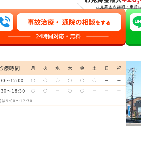
＼
お見舞金の詳細・申請
診療時間
月
火
水
木
金
土
日
祝
:00～12:00
◯
◯
◯
◯
◯
◯
ー
ー
:30～18:30
◯
◯
ー
◯
◯
ー
ー
ー
は9:00～12:30