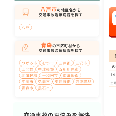
八戸市
の地区名から
交通事故治療病院を探す
八戸
青森
の市区町村から
交通事故治療病院を探す
つがる市
むつ市
三戸郡
三沢市
9
上北郡
中津軽郡
五所川原市
14
北津軽郡
十和田市
南津軽郡
平川市
弘前市
東津軽郡
西津軽郡
土曜
青森市
黒石市
交通事故のお悩みを解決