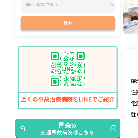
検索
院
住
電
駐
青森
の
交通事故病院はこちら