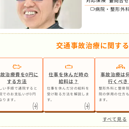
対応保険
要問合
病院・整形外
交通事故治療に関す
事故治療費を0円に
仕事を休んだ時の
事故治療は
する方法
給料は？
行くべき
しい手順で通院すると
仕事を休んだ分の給料を
整形外科と整骨院
院でのお支払いが0円
受け取る方法を解説しま
院の併用の仕方
なります。
す。
ます。
すべて見る