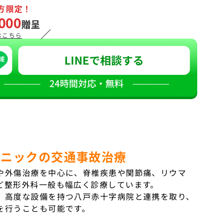
方限定！
000
贈呈
／
はこちら
リニックの交通事故治療
や外傷治療を中心に、脊椎疾患や関節痛、リウマ
ど整形外科一般も幅広く診療しています。
、高度な設備を持つ八戸赤十字病院と連携を取り、
を行うことも可能です。