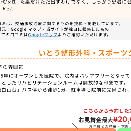
た薬だけただ出すわけでなく、しっかり患者に
0代/女性
A.R
さん
コミは、交通事故治療に関するものを抜粋・掲載しています。
照元：Google マップ・当サイトが独自に収集したもの
べての口コミは
Googleマップ
よりご確認いただけます。
いとう整形外科・スポーツ
内の雰囲気
015年にオープンした医院で、院内はバリアフリーとなって
々としたリハビリテーションルームは開放的な印象です。
東白山台」バス停から徒歩1分、駐車場も院前に完備され
こちらから予約した
¥20,
お見舞金最大
＼
お見舞金の詳細・申請