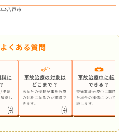
せ
科
八戸市
るよくある質問
何科に
事故治療の対象は
事故治療中に転院
？
どこまで？
できる？
/接骨
あなたの怪我が事故治療
交通事故治療中に転院し
事
も解説し
の対象になるのか確認で
た場合の補償について解
ら
きます。
説します。
処