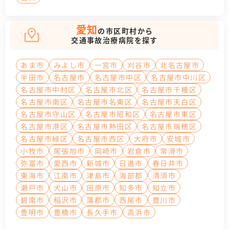
愛知
の市区町村から
交通事故治療病院を探す
あま市
みよし市
一宮市
刈谷市
北名古屋市
半田市
名古屋市
名古屋市中区
名古屋市中川区
名古屋市中村区
名古屋市北区
名古屋市千種区
名古屋市南区
名古屋市名東区
名古屋市天白区
名古屋市守山区
名古屋市昭和区
名古屋市東区
名古屋市港区
名古屋市熱田区
名古屋市瑞穂区
名古屋市緑区
名古屋市西区
大府市
安城市
小牧市
尾張旭市
岡崎市
岩倉市
常滑市
弥富市
愛西市
新城市
日進市
春日井市
東海市
江南市
津島市
海部郡
清須市
瀬戸市
犬山市
田原市
知多市
知立市
碧南市
稲沢市
蒲郡市
西尾市
豊川市
豊明市
豊橋市
長久手市
高浜市