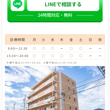
診療時間
月
火
水
木
金
土
日
祝
9:00～12:30
◯
◯
◯
ー
◯
◯
ー
ー
15:30～20:00
◯
◯
◯
◯
◯
◯
ー
ー
木曜午後は15:00～20:00、土曜午後は13:30～16:00