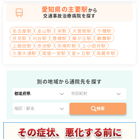
愛知県の主要駅
から
交通事故治療病院を探す
名古屋駅
金山駅
栄駅
大曽根駅
千種駅
伏見駅
刈谷駅
豊橋駅
藤が丘駅
鶴舞駅
上飯田駅
赤池駅
矢場町駅
上小田井駅
久屋大通駅
尾張一宮駅
星ヶ丘駅
高蔵寺駅
別の地域から通院先を探す
都
道
府
検索
県
を
選
択