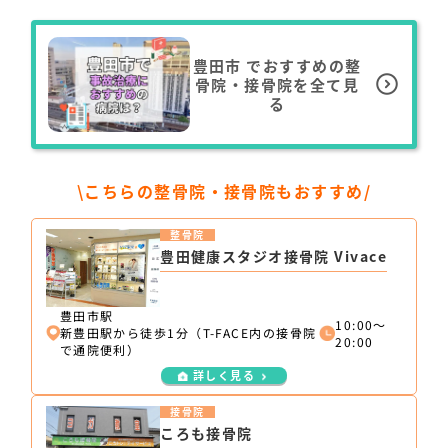
豊田市
でおすすめの整
骨院・接骨院を全て見
る
\こちらの整骨院・接骨院もおすすめ/
整骨院
豊田健康スタジオ接骨院 Vivace
豊田市駅
10:00〜
新豊田駅から徒歩1分（T-FACE内の接骨院
20:00
で通院便利）
詳しく見る
接骨院
ころも接骨院