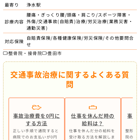
浄水駅
最寄り
腰痛・ぎっくり腰/頭痛・肩こり/スポーツ障害・
外傷/交通事故(自賠責)治療/労災治療(業務災害・
診療内容
通勤災害)
自賠責保険/各種健康保険/労災保険/その他要問合
対応保険
せ
整骨院・接骨院
豊田市
交通事故治療に関するよくある質
問
事故治療費を0円に
仕事を休んだ時の
事故
する方法
給料は？
正しい手順で通院すると
仕事を休んだ分の給料を
整形外
病院でのお支払いが0円
受け取る方法を解説しま
院の併