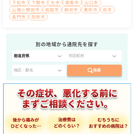
下松市
下関市
光市
周南市
山口市
山陽小野田市
岩国市
柳井市
美祢市
萩市
長門市
防府市
別の地域から通院先を探す
都
道
府
検索
県
を
選
択
：