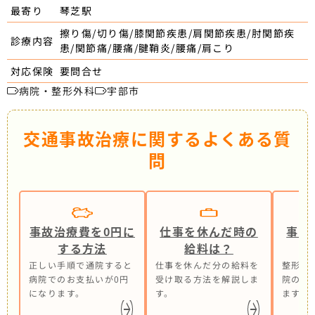
琴芝駅
最寄り
擦り傷/切り傷/膝関節疾患/肩関節疾患/肘関節疾
診療内容
患/関節痛/腰痛/腱鞘炎/腰痛/肩こり
要問合せ
対応保険
病院・整形外科
宇部市
交通事故治療に関するよくある質
問
事故治療費を0円に
仕事を休んだ時の
事故
する方法
給料は？
正しい手順で通院すると
仕事を休んだ分の給料を
整形外
病院でのお支払いが0円
受け取る方法を解説しま
院の併
になります。
す。
ます。