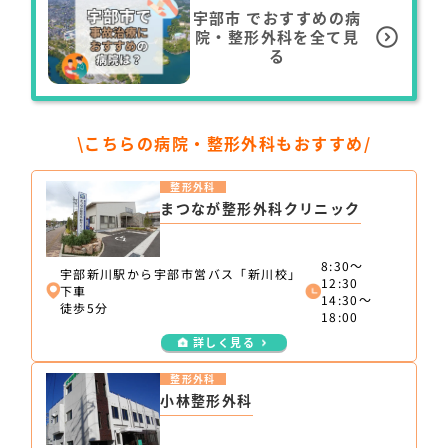
宇部市
でおすすめの病
院・整形外科を全て見
る
\こちらの病院・整形外科もおすすめ/
整形外科
まつなが整形外科クリニック
8:30～
宇部新川駅から宇部市営バス「新川校」
12:30
下車
14:30～
徒歩5分
18:00
詳しく見る
整形外科
小林整形外科