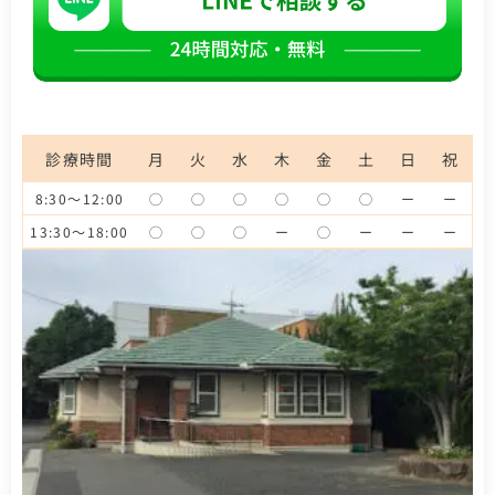
診療時間
月
火
水
木
金
土
日
祝
8:30～12:00
◯
◯
◯
◯
◯
◯
ー
ー
13:30～18:00
◯
◯
◯
ー
◯
ー
ー
ー