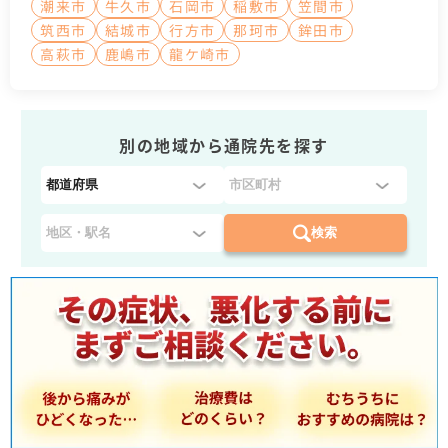
潮来市
牛久市
石岡市
稲敷市
笠間市
筑西市
結城市
行方市
那珂市
鉾田市
高萩市
鹿嶋市
龍ケ崎市
別の地域から通院先を探す
都
道
府
検索
県
を
選
択
：