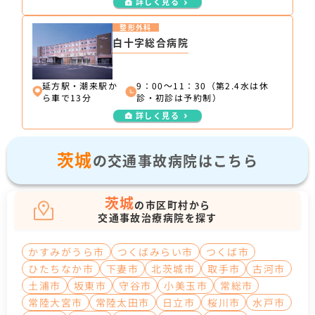
詳しく見る
整形外科
白十字総合病院
延方駅・潮来駅か
9：00～11：30（第2.4水は休
ら車で13分
診・初診は予約制）
詳しく見る
茨城
の交通事故病院はこちら
茨城
の市区町村から
交通事故治療病院を探す
かすみがうら市
つくばみらい市
つくば市
ひたちなか市
下妻市
北茨城市
取手市
古河市
土浦市
坂東市
守谷市
小美玉市
常総市
常陸大宮市
常陸太田市
日立市
桜川市
水戸市