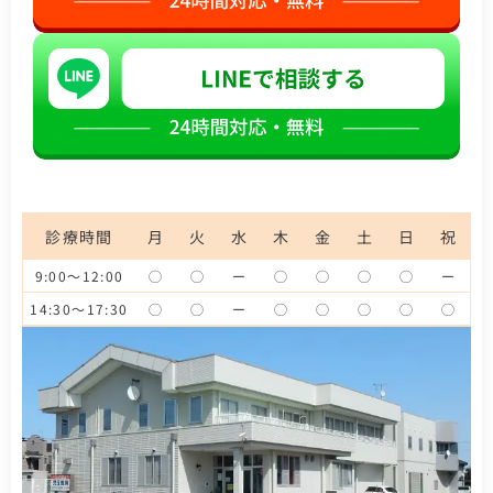
診療時間
月
火
水
木
金
土
日
祝
9:00～12:00
◯
◯
ー
◯
◯
◯
◯
ー
14:30～17:30
◯
◯
ー
◯
◯
◯
◯
◯