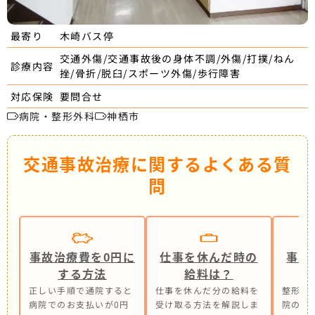
木崎バス停
最寄り
交通外傷/交通事故後の身体不調/外傷/打撲/ねん
診療内容
挫/骨折/脱臼/スポーツ外傷/歩行障害
要問合せ
対応保険
病院・整形外科
神栖市
交通事故治療に関するよくある質
問
事故治療費を0円に
仕事を休んだ時の
事故
する方法
給料は？
正しい手順で通院すると
仕事を休んだ分の給料を
整形外
病院でのお支払いが0円
受け取る方法を解説しま
院の併