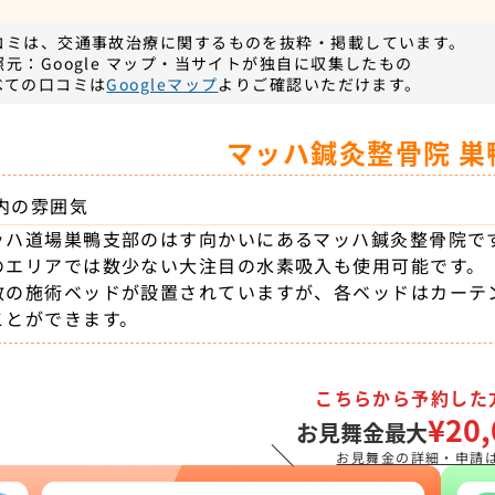
コミは、交通事故治療に関するものを抜粋・掲載しています。
照元：Google マップ・当サイトが独自に収集したもの
べての口コミは
Googleマップ
よりご確認いただけます。
マッハ鍼灸整骨院 巣
内の雰囲気
ッハ道場巣鴨支部のはす向かいにあるマッハ鍼灸整骨院で
のエリアでは数少ない大注目の水素吸入も使用可能です。
数の施術ベッドが設置されていますが、各ベッドはカーテ
ことができます。
こちらから予約した
¥20,
お見舞金最大
＼
お見舞金の詳細・申請