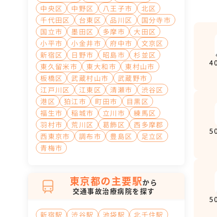
中央区
中野区
八王子市
北区
千代田区
台東区
品川区
国分寺市
国立市
墨田区
多摩市
大田区
小平市
小金井市
府中市
文京区
新宿区
日野市
昭島市
杉並区
4
東久留米市
東大和市
東村山市
板橋区
武蔵村山市
武蔵野市
江戸川区
江東区
清瀬市
渋谷区
港区
狛江市
町田市
目黒区
福生市
稲城市
立川市
練馬区
羽村市
荒川区
葛飾区
西多摩郡
5
西東京市
調布市
豊島区
足立区
青梅市
東京都の主要駅
から
交通事故治療病院を探す
5
新宿駅
渋谷駅
池袋駅
北千住駅