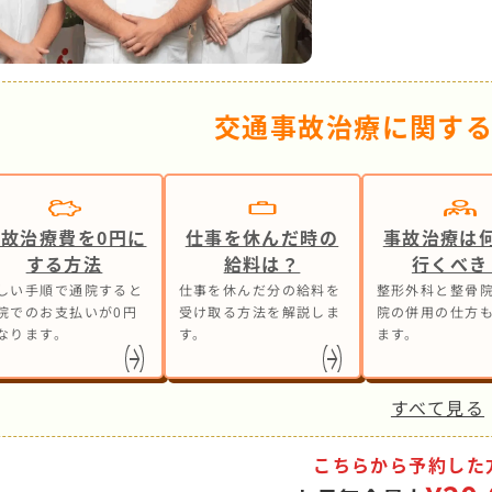
交通事故治療に関す
事故治療費を0円に
仕事を休んだ時の
事故治療は
する方法
給料は？
行くべき
しい手順で通院すると
仕事を休んだ分の給料を
整形外科と整骨院
院でのお支払いが0円
受け取る方法を解説しま
院の併用の仕方
なります。
す。
ます。
すべて見る
こちらから予約した