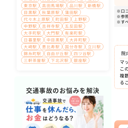
東京駅
高田馬場駅
品川駅
新橋駅
※口
目黒駅
秋葉原駅
蒲田駅
※参
代々木上原駅
町田駅
上野駅
※す
中野駅
吉祥寺駅
五反田駅
大手町駅
大門駅
有楽町駅
日暮里駅
中目黒駅
大井町駅
大崎駅
恵比寿駅
国分寺駅
立川駅
院
錦糸町駅
自由が丘駅
四ツ谷駅
三軒茶屋駅
下北沢駅
銀座駅
マ
こ
複
る
交通事故のお悩みを解決