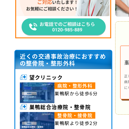
近くの交通事故治療におすすめ
の整骨院・整形外科
望クリニック
正
病
病院・整形外科
に
巣鴨駅から徒歩6分
巣鴨総合治療院・整骨院
整骨院・接骨院
巣鴨駅より徒歩2分