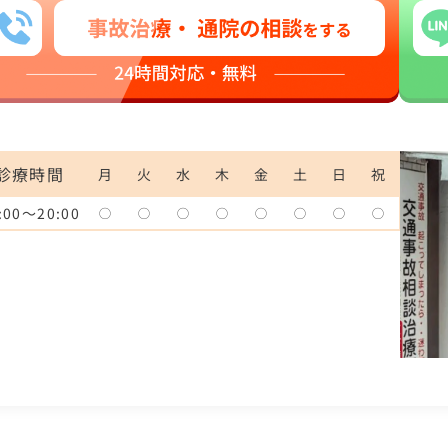
診療時間
月
火
水
木
金
土
日
祝
:00〜20:00
◯
◯
◯
◯
◯
◯
◯
◯