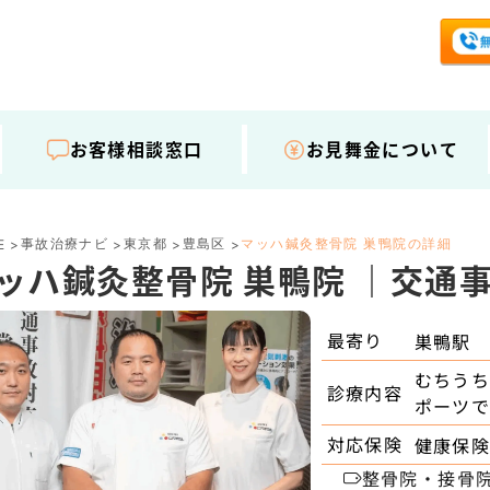
お客様相談窓口
お見舞金について
事故治療ナビ
東京都
豊島区
マッハ鍼灸整骨院 巣鴨院の詳細
E
>
>
>
>
ッハ鍼灸整骨院 巣鴨院 ｜交通
最寄り
巣鴨駅
むちうち
診療内容
ポーツで
対応保険
健康保険
整骨院・接骨