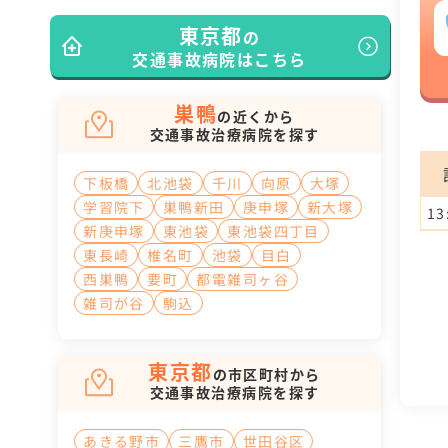
東京都
の
交通事故病院はこちら
巣鴨
の近くから
交通事故治療病院を探す
下板橋
北池袋
千川
向原
大塚
学習院下
巣鴨新田
庚申塚
新大塚
13
新庚申塚
東池袋
東池袋四丁目
東長崎
椎名町
池袋
目白
西巣鴨
要町
都電雑司ヶ谷
雑司が谷
駒込
東京都
の市区町村から
交通事故治療病院を探す
あきる野市
三鷹市
世田谷区