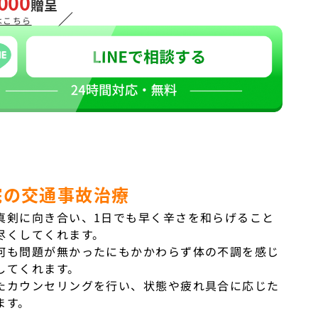
000
贈呈
／
はこちら
院の交通事故治療
真剣に向き合い、
1
日でも早く辛さを和らげること
尽くしてくれます。
何も問題が無かったにもかかわらず体の不調を感じ
してくれます。
たカウンセリングを行い、状態や疲れ具合に応じた
ます。