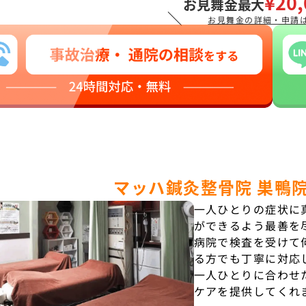
¥20,
お見舞金最大
＼
お見舞金の詳細・申請
マッハ鍼灸整骨院 巣鴨
一人ひとりの症状に
ができるよう最善を
病院で検査を受けて
る方でも丁寧に対応
一人ひとりに合わせ
ケアを提供してくれ