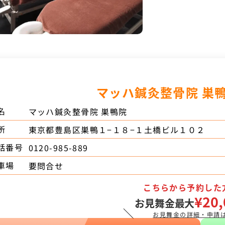
マッハ鍼灸整骨院 巣
名
マッハ鍼灸整骨院 巣鴨院
所
東京都豊島区巣鴨１−１８−１土橋ビル１０２
話番号
0120-985-889
車場
要問合せ
こちらから予約した
¥20,
お見舞金最大
＼
お見舞金の詳細・申請