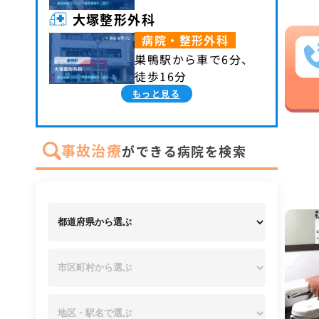
大塚整形外科
病院・整形外科
巣鴨駅から車で6分、
徒歩16分
もっと見る
事故治療
ができる病院を検索