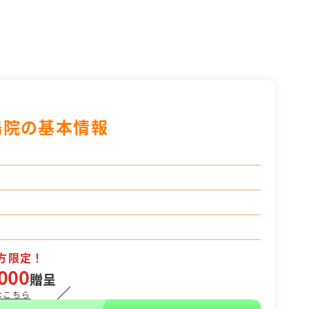
鴨院の基本情報
方限定！
000
贈呈
／
はこちら