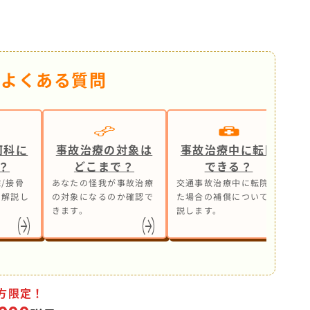
るよくある質問
何科に
事故治療の対象は
事故治療中に転院
？
どこまで？
できる？
/接骨
あなたの怪我が事故治療
交通事故治療中に転院し
事
も解説し
の対象になるのか確認で
た場合の補償について解
ら
きます。
説します。
処
方限定！