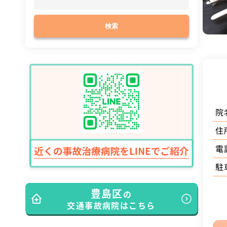
検索
院
住
電
駐
豊島区
の
交通事故病院はこちら