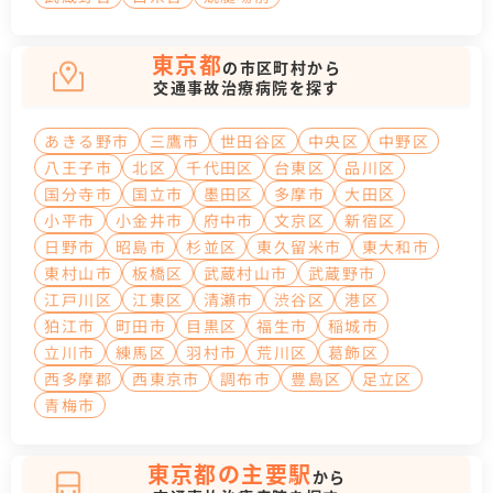
東京都
の市区町村から
交通事故治療病院を探す
あきる野市
三鷹市
世田谷区
中央区
中野区
八王子市
北区
千代田区
台東区
品川区
国分寺市
国立市
墨田区
多摩市
大田区
小平市
小金井市
府中市
文京区
新宿区
日野市
昭島市
杉並区
東久留米市
東大和市
東村山市
板橋区
武蔵村山市
武蔵野市
江戸川区
江東区
清瀬市
渋谷区
港区
狛江市
町田市
目黒区
福生市
稲城市
立川市
練馬区
羽村市
荒川区
葛飾区
西多摩郡
西東京市
調布市
豊島区
足立区
青梅市
東京都の主要駅
から