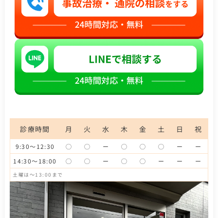
診療時間
月
火
水
木
金
土
日
祝
9:30～12:30
◯
◯
ー
◯
◯
◯
ー
ー
14:30～18:00
◯
◯
ー
◯
◯
ー
ー
ー
土曜は～13:00まで