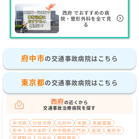
西府
でおすすめの病
院・整形外科を全て見
る
府中市
の交通事故病院はこちら
東京都
の交通事故病院はこちら
西府
の近くから
交通事故治療病院を探す
中河原
分倍河原
北府中
多磨
多磨霊園
府中
府中本町
府中競馬正門前
是政
東府中
武蔵野台
白糸台
競艇場前