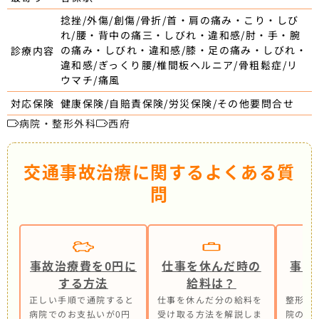
捻挫/外傷/創傷/骨折/首・肩の痛み・こり・しび
れ/腰・背中の痛三・しびれ・違和感/肘・手・腕
の痛み・しびれ・違和感/膝・足の痛み・しびれ・
診療内容
違和感/ぎっくり腰/椎間板ヘルニア/骨粗鬆症/リ
ウマチ/痛風
健康保険/自賠責保険/労災保険/その他要問合せ
対応保険
病院・整形外科
西府
交通事故治療に関するよくある質
問
事故治療費を0円に
仕事を休んだ時の
事故
する方法
給料は？
正しい手順で通院すると
仕事を休んだ分の給料を
整形外
病院でのお支払いが0円
受け取る方法を解説しま
院の併