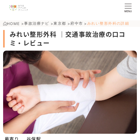
MENU
事故治療ナビ
東京都
府中市
みれい整形外科の詳細
HOME
>
>
>
>
みれい整形外科 ｜交通事故治療の口コ
ミ・レビュー
谷保駅
最寄り