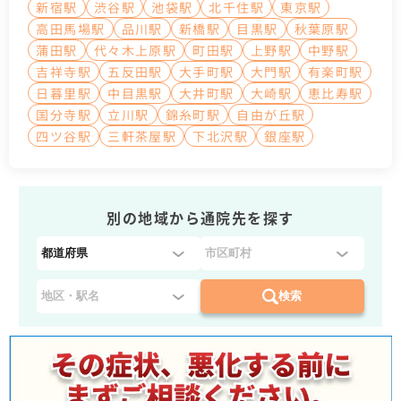
新宿駅
渋谷駅
池袋駅
北千住駅
東京駅
高田馬場駅
品川駅
新橋駅
目黒駅
秋葉原駅
蒲田駅
代々木上原駅
町田駅
上野駅
中野駅
吉祥寺駅
五反田駅
大手町駅
大門駅
有楽町駅
日暮里駅
中目黒駅
大井町駅
大崎駅
恵比寿駅
国分寺駅
立川駅
錦糸町駅
自由が丘駅
四ツ谷駅
三軒茶屋駅
下北沢駅
銀座駅
別の地域から通院先を探す
都
道
府
検索
県
を
選
択