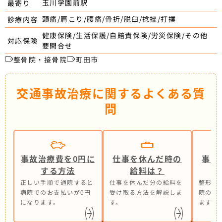
玉川学園前駅
最寄り
頭痛/肩こり/腰痛/骨折/脱臼/捻挫/打撲
診療内容
健康保険/生活保護/自賠責保険/労災保険/その他
対応保険
要問合せ
整骨院・接骨院
町田市
交通事故治療に関するよくある質
問
事故治療費を0円に
仕事を休んだ時の
事故
する方法
給料は？
正しい手順で通院すると
仕事を休んだ分の給料を
整形外
病院でのお支払いが0円
受け取る方法を解説しま
院の併
になります。
す。
ます。