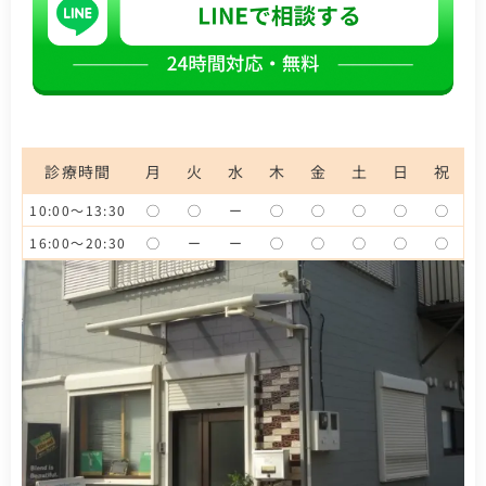
診療時間
月
火
水
木
金
土
日
祝
10:00～13:30
◯
◯
ー
◯
◯
◯
◯
◯
16:00～20:30
◯
ー
ー
◯
◯
◯
◯
◯