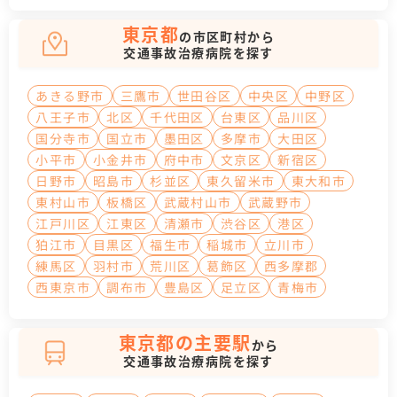
東京都
の市区町村から
交通事故治療病院を探す
あきる野市
三鷹市
世田谷区
中央区
中野区
八王子市
北区
千代田区
台東区
品川区
国分寺市
国立市
墨田区
多摩市
大田区
小平市
小金井市
府中市
文京区
新宿区
日野市
昭島市
杉並区
東久留米市
東大和市
東村山市
板橋区
武蔵村山市
武蔵野市
江戸川区
江東区
清瀬市
渋谷区
港区
狛江市
目黒区
福生市
稲城市
立川市
練馬区
羽村市
荒川区
葛飾区
西多摩郡
西東京市
調布市
豊島区
足立区
青梅市
東京都の主要駅
から
交通事故治療病院を探す