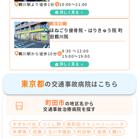
鶴川駅より徒歩1分
10:00～21:00
詳しく見る
接骨院
ほねごり接骨院・はりきゅう院 町
田鶴川院
9:30 ～12:00
鶴川駅から徒歩10分
15:00～19:00
詳しく見る
東京都
の交通事故病院はこちら
町田市
の地区名から
交通事故治療病院を探す
すずかけ台
つくし野
南町田グランベリーパーク
多摩境
成瀬
玉川学園前
町田駅
相原
鶴川