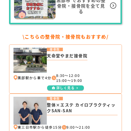
黒部市
でおすすめの整
骨院・接骨院を全て見
る
\こちらの整骨院・接骨院もおすすめ/
接骨院
天命堂やまだ接骨院
8:30〜12:00
黒部駅から車で4分
15:00〜19:00
詳しく見る
整骨院
整体×エステ カイロプラクティッ
クSAN-SAN
東三日市駅から徒歩15分
9:00～21:00