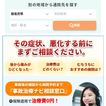
別の地域から通院先を探す
都
道
府
検索
県
を
選
択
：