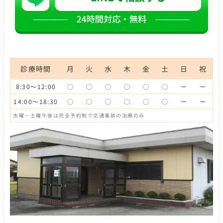
診療時間
月
火
水
木
金
土
日
祝
8:30～12:00
◯
◯
◯
◯
◯
◯
ー
ー
14:00～18:30
◯
◯
◯
◯
◯
◯
ー
ー
水曜・土曜午後は完全予約制で交通事故の治療のみ