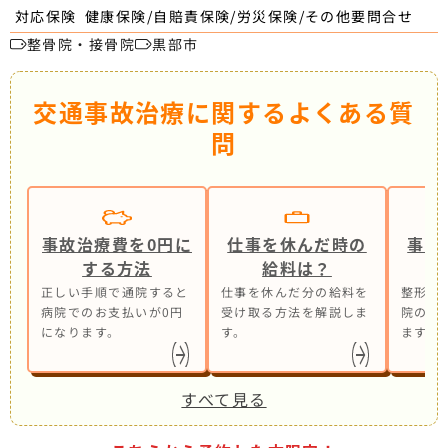
健康保険/自賠責保険/労災保険/その他要問合せ
対応保険
整骨院・接骨院
黒部市
交通事故治療に関するよくある質
問
事故治療費を0円に
仕事を休んだ時の
事故
する方法
給料は？
正しい手順で通院すると
仕事を休んだ分の給料を
整形外
病院でのお支払いが0円
受け取る方法を解説しま
院の併
になります。
す。
ます。
すべて見る