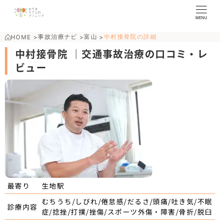
MENU
事故治療ナビ
富山
中村接骨院の詳細
HOME
>
>
>
中村接骨院 ｜交通事故治療の口コミ・レ
ビュー
生地駅
最寄り
むちうち/しびれ/倦怠感/だるさ/頭痛/吐き気/不眠
診療内容
症/捻挫/打撲/挫傷/スポーツ外傷・障害/骨折/脱臼