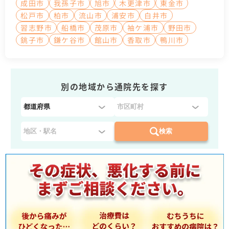
成田市
我孫子市
旭市
木更津市
東金市
松戸市
柏市
流山市
浦安市
白井市
習志野市
船橋市
茂原市
袖ケ浦市
野田市
銚子市
鎌ケ谷市
館山市
香取市
鴨川市
別の地域から通院先を探す
都
道
府
検索
県
を
選
択
：