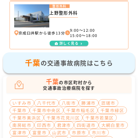
整形外科
上野整形外科
9:00～12:00
京成臼井駅から徒歩13分
15:00～18:00
詳しく見る
千葉
の交通事故病院はこちら
千葉
の市区町村から
交通事故治療病院を探す
いすみ市
八千代市
八街市
勝浦市
匝瑳市
千葉市
千葉市中央区
千葉市稲毛区
千葉市緑区
千葉市美浜区
千葉市花見川区
千葉市若葉区
南房総市
印西市
君津市
四街道市
大網白里市
富津市
富里市
山武市
市原市
市川市