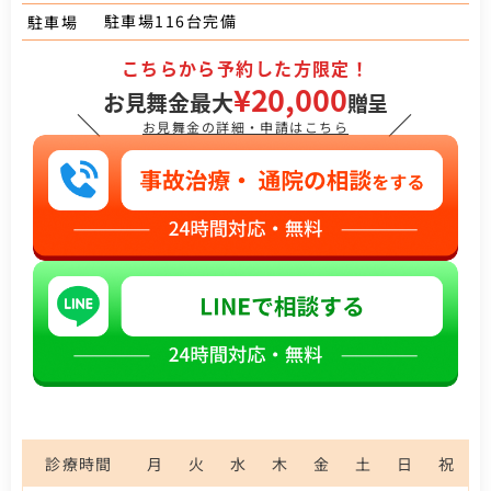
駐車場116台完備
駐車場
こちらから予約した方限定！
¥20,000
お見舞金最大
贈呈
＼
／
お見舞金の詳細・申請はこちら
診療時間
月
火
水
木
金
土
日
祝