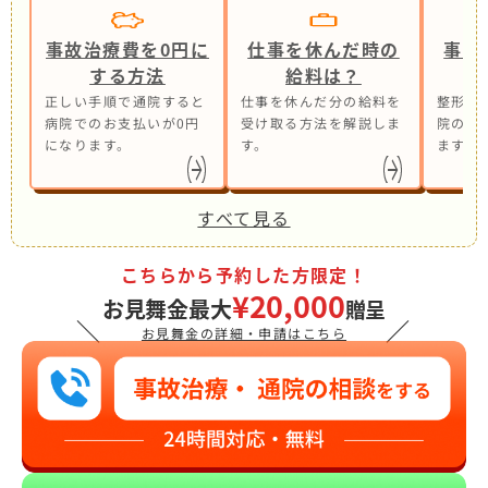
事故治療費を0円に
仕事を休んだ時の
事故
する方法
給料は？
正しい手順で通院すると
仕事を休んだ分の給料を
整形外
病院でのお支払いが0円
受け取る方法を解説しま
院の併
になります。
す。
ます。
すべて見る
こちらから予約した方限定！
¥20,000
お見舞金最大
贈呈
＼
／
お見舞金の詳細・申請はこちら