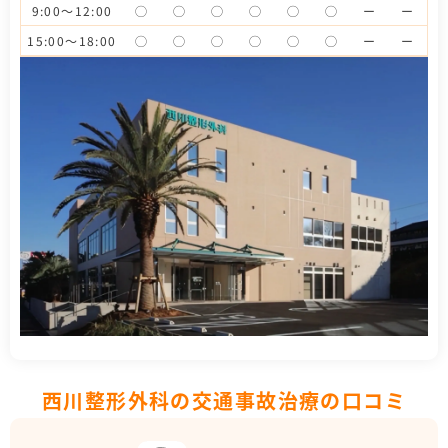
9:00～12:00
◯
◯
◯
◯
◯
◯
ー
ー
15:00～18:00
◯
◯
◯
◯
◯
◯
ー
ー
西川整形外科の交通事故治療の口コミ